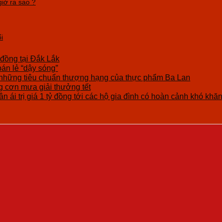
iờ ra sao ?
i
 đồng tại Đắk Lắk
bán lẻ “dậy sóng”
những tiêu chuẩn thượng hạng của thực phẩm Ba Lan
cơn mưa giải thưởng tết
n ái trị giá 1 tỷ đồng tới các hộ gia đình có hoàn cảnh khó khă