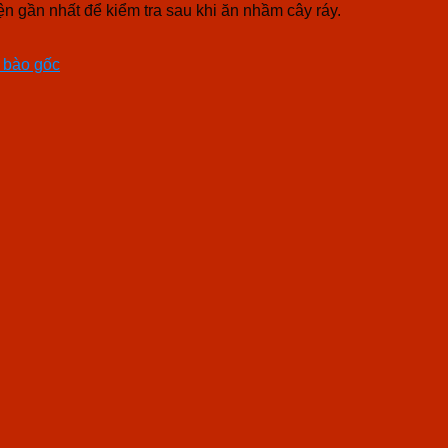
ện gần nhất để kiểm tra sau khi ăn nhầm cây ráy.
ế bào gốc