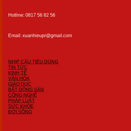
Hotline: 0817 56 82 56
Email: xuanhieupr@gmail.com
NHỊP CẦU TIÊU DÙNG
TIN TỨC
KINH TẾ
VĂN HÓA
GIÁO DỤC
BẤT ĐỘNG SẢN
CÔNG NGHỆ
PHÁP LUẬT
SỨC KHỎE
ĐỜI SỐNG