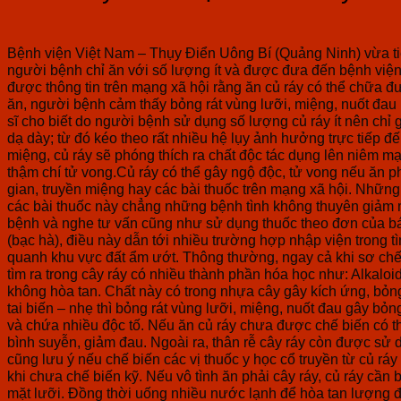
Bệnh viện Việt Nam – Thụy Điển Uông Bí (Quảng Ninh) vừa ti
người bệnh chỉ ăn với số lượng ít và được đưa đến bệnh viện
được thông tin trên mạng xã hội rằng ăn củ ráy có thể chữa đ
ăn, người bệnh cảm thấy bỏng rát vùng lưỡi, miệng, nuốt đ
sĩ cho biết do người bệnh sử dụng số lượng củ ráy ít nên c
dạ dày; từ đó kéo theo rất nhiều hệ lụy ảnh hưởng trực tiếp đ
miệng, củ ráy sẽ phóng thích ra chất độc tác dụng lên niêm mạ
thậm chí tử vong.Củ ráy có thể gây ngộ độc, tử vong nếu ăn p
gian, truyền miệng hay các bài thuốc trên mạng xã hội. Nhữ
các bài thuốc này chẳng những bệnh tình không thuyên giảm 
bệnh và nghe tư vấn cũng như sử dụng thuốc theo đơn của bá
(bạc hà), điều này dẫn tới nhiều trường hợp nhập viện trong 
quanh khu vực đất ẩm ướt. Thông thường, ngay cả khi sơ chế s
tìm ra trong cây ráy có nhiều thành phần hóa học như: Alkaloid
không hòa tan. Chất này có trong nhựa cây gây kích ứng, bỏn
tai biến – nhẹ thì bỏng rát vùng lưỡi, miệng, nuốt đau gây b
và chứa nhiều độc tố. Nếu ăn củ ráy chưa được chế biến có thể
bình suyễn, giảm đau. Ngoài ra, thân rễ cây ráy còn được sử
cũng lưu ý nếu chế biến các vị thuốc y học cổ truyền từ củ rá
khi chưa chế biến kỹ. Nếu vô tình ăn phải cây ráy, củ ráy cầ
mặt lưỡi. Đồng thời uống nhiều nước lạnh để hòa tan lượng độ