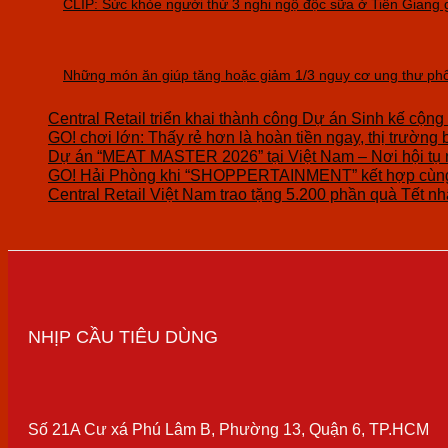
CLIP: Sức khỏe người thứ 3 nghi ngộ độc sữa ở Tiền Giang g
Những món ăn giúp tăng hoặc giảm 1/3 nguy cơ ung thư phổ
Central Retail triển khai thành công Dự án Sinh kế cộng
GO! chơi lớn: Thấy rẻ hơn là hoàn tiền ngay, thị trường 
Dự án “MEAT MASTER 2026” tại Việt Nam – Nơi hội tụ 
GO! Hải Phòng khi “SHOPPERTAINMENT” kết hợp cùng 
Central Retail Việt Nam trao tặng 5.200 phần quà Tết nhâ
NHỊP CẦU TIÊU DÙNG
Số 21A Cư xá Phú Lâm B, Phường 13, Quận 6, TP.HCM