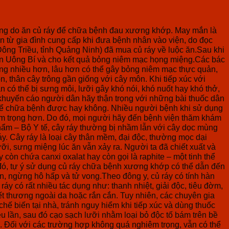
ọng do ăn củ ráy để chữa bệnh đau xương khớp. May mắn là
n từ gia đình cung cấp khi đưa bệnh nhân vào viện, do đọc
Đông Triều, tỉnh Quảng Ninh) đã mua củ ráy về luộc ăn.Sau khi
ển Uông Bí và cho kết quả bỏng niêm mạc họng miệng.Các bác
ợng nhiều hơn, lâu hơn có thể gây bỏng niêm mạc thực quản,
n, thân cây trông gần giống với cây môn. Khi tiếp xúc với
n có thể bị sưng môi, lưỡi gây khó nói, khó nuốt hay khó thở,
ĩ khuyến cáo người dân hãy thận trọng với những bài thuốc dân
 để chữa bệnh được hay không. Nhiều người bệnh khi sử dụng
êm trọng hơn. Do đó, mọi người hãy đến bệnh viện thăm khám
ẩm – Bộ Y tế, cây ráy thường bị nhầm lẫn với cây dọc mùng
áy. Cây ráy là loại cây thân mềm, đại độc, thường mọc dại
i, sưng miệng lúc ăn vẫn xảy ra. Người ta đã chiết xuất và
 còn chứa canxi oxalat hay còn gọi là raphite – một tinh thể
 đó, tự ý sử dụng củ ráy chữa bệnh xương khớp có thể dẫn đến
n, ngừng hô hấp và tử vong.Theo đông y, củ ráy có tính hàn
áy có rất nhiều tác dụng như: thanh nhiệt, giải độc, tiêu đờm,
t thương ngoài da hoặc rắn cắn. Tuy nhiên, các chuyên gia
hế biến tại nhà, tránh nguy hiểm khi tiếp xúc và dùng thuốc
ều lần, sau đó cạo sạch lưỡi nhằm loại bỏ độc tố bám trên bề
. Đối với các trường hợp không quá nghiêm trọng, vẫn có thể