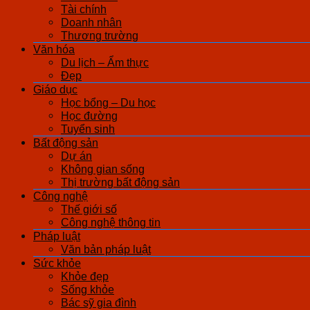
Tài chính
Doanh nhân
Thương trường
Văn hóa
Du lịch – Ẩm thực
Đẹp
Giáo dục
Học bổng – Du học
Học đường
Tuyển sinh
Bất động sản
Dự án
Không gian sống
Thị trường bất động sản
Công nghệ
Thế giới số
Công nghệ thông tin
Pháp luật
Văn bản pháp luật
Sức khỏe
Khỏe đẹp
Sống khỏe
Bác sỹ gia đình