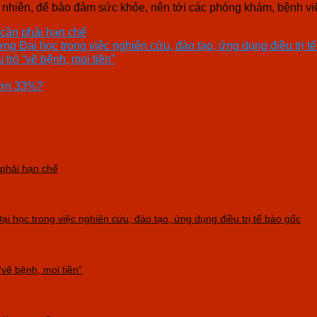
uy nhiên, để bảo đảm sức khỏe, nên tới các phòng khám, bệnh vi
 cần phải hạn chế
g Đại học trong việc nghiên cứu, đào tạo, ứng dụng điều trị t
rò “vẽ bệnh, moi tiền”
 hơn 33%?
 phải hạn chế
i học trong việc nghiên cứu, đào tạo, ứng dụng điều trị tế bào gốc
vẽ bệnh, moi tiền”