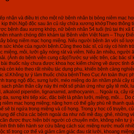
ếp nhận và điều trị cho một nữ bệnh nhân bị bỏng niêm mạc h
 kịp thời.Ngộ độc sau ăn củ ráy chữa xương khớpTheo thông ti
ược bệnh đau xương khớp, nữ bệnh nhân 54 tuổi (trú tại thị xã 
au nên nhanh chóng đến khám tại Bệnh viện Việt Nam – Thụy Đi
hỉ gây bỏng niêm mạc họng miệng. Nếu người bệnh ăn với số lư
ến sức khỏe của người bệnh.Cũng theo bác sĩ, củ ráy có hình trò
c miệng, môi, lưỡi gây nóng rát và viêm. Nếu ăn nhiều, người ă
hải. (Ảnh do bệnh viện cung cấp)Trước sự việc trên, các bác s
ng bài thuốc này chưa được khoa học kiểm chứng về dược tính
mà còn kéo theo rất nhiều tác dụng phụ, khiến bệnh càng nghi
c sĩ.Không tự ý làm thuốc chữa bệnhTheo Cục An toàn thực ph
tình trạng ngộ độc, sưng lưỡi, méo miệng do ăn nhầm phải cây r
ạch phần thân cây này thì một số phản ứng như gây tê môi, lưỡ
, alkaloid piperidin, lignanamid, anthocyanin… Ngoài ra, cây ráy
g da, sưng khi tiếp xúc, đặc biệt là phần lưỡi, miệng, môi… Do
ỏng niêm mạc họng miệng; nặng hơn có thể gây phù nề thanh quả
 sẽ bị ngứa trong miệng và cổ họng. Trong y học cổ truyền, củ r
 dụng để chữa các bệnh ngoài da như nổi mề đay, ghẻ, những vế
y cần được thực hiện bởi người có chuyên môn, không nên tự ý c
n bình tĩnh tiến hành sơ cứu bằng cách súc miệng nước muối nhi
c tố trong cơ thể và giảm cảm giác đau rát lưỡi, khoang miệng