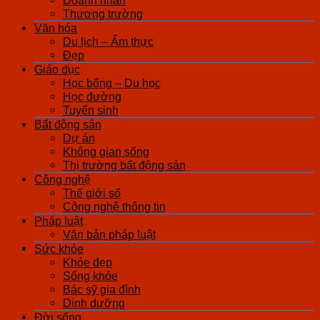
Doanh nhân
Thương trường
Văn hóa
Du lịch – Ẩm thực
Đẹp
Giáo dục
Học bổng – Du học
Học đường
Tuyển sinh
Bất động sản
Dự án
Không gian sống
Thị trường bất động sản
Công nghệ
Thế giới số
Công nghệ thông tin
Pháp luật
Văn bản pháp luật
Sức khỏe
Khỏe đẹp
Sống khỏe
Bác sỹ gia đình
Dinh dưỡng
Đời sống