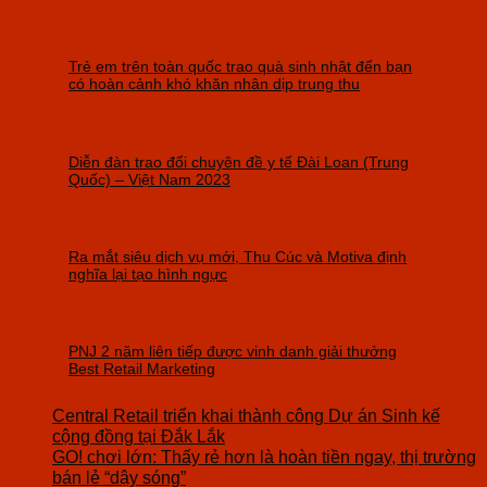
Trẻ em trên toàn quốc trao quà sinh nhật đến bạn
có hoàn cảnh khó khăn nhân dịp trung thu
Diễn đàn trao đổi chuyên đề y tế Đài Loan (Trung
Quốc) – Việt Nam 2023
Ra mắt siêu dịch vụ mới, Thu Cúc và Motiva định
nghĩa lại tạo hình ngực
PNJ 2 năm liên tiếp được vinh danh giải thưởng
Best Retail Marketing
Central Retail triển khai thành công Dự án Sinh kế
cộng đồng tại Đắk Lắk
GO! chơi lớn: Thấy rẻ hơn là hoàn tiền ngay, thị trường
bán lẻ “dậy sóng”