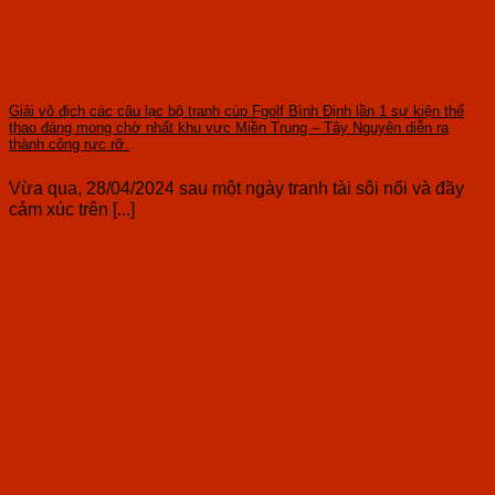
Giải vô địch các câu lạc bộ tranh cúp Fgolf Bình Định lần 1 sự kiện thể
thao đáng mong chờ nhất khu vực Miền Trung – Tây Nguyên diễn ra
thành công rực rỡ.
Vừa qua, 28/04/2024 sau một ngày tranh tài sôi nổi và đầy
cảm xúc trên [...]