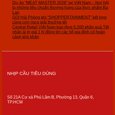
Dự án “MEAT MASTER 2026” tại Việt Nam – Nơi hội
tụ những tiêu chuẩn thượng hạng của thực phẩm Ba
Lan
GO! Hải Phòng khi “SHOPPERTAINMENT” kết hợp
cùng cơn mưa giải thưởng tết
Central Retail Việt Nam trao tặng 5.200 phần quà Tết
nhân ái trị giá 1 tỷ đồng tới các hộ gia đình có hoàn
cảnh khó khăn
NHỊP CẦU TIÊU DÙNG
Số 21A Cư xá Phú Lâm B, Phường 13, Quận 6,
TP.HCM