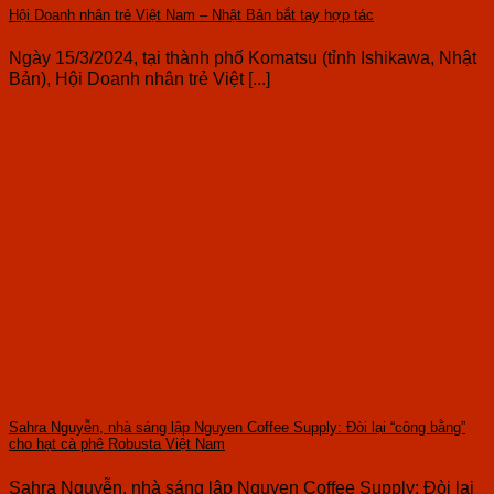
Hội Doanh nhân trẻ Việt Nam – Nhật Bản bắt tay hợp tác
Ngày 15/3/2024, tại thành phố Komatsu (tỉnh Ishikawa, Nhật
Bản), Hội Doanh nhân trẻ Việt [...]
Sahra Nguyễn, nhà sáng lập Nguyen Coffee Supply: Đòi lại “công bằng”
cho hạt cà phê Robusta Việt Nam
Sahra Nguyễn, nhà sáng lập Nguyen Coffee Supply: Đòi lại