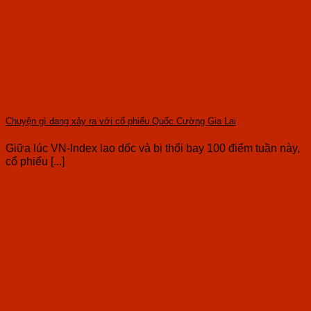
Chuyện gì đang xảy ra với cổ phiếu Quốc Cường Gia Lai
Giữa lúc VN-Index lao dốc và bị thổi bay 100 điểm tuần này,
cổ phiếu [...]