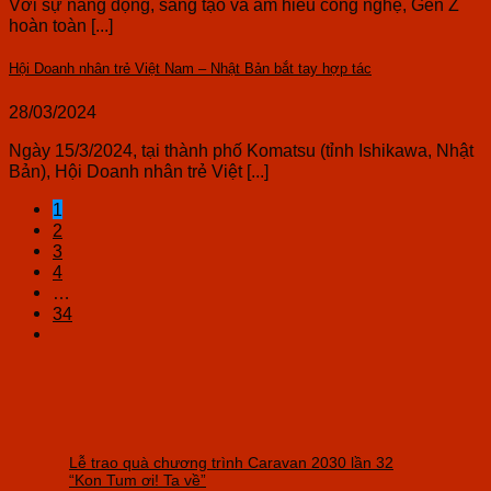
Với sự năng động, sáng tạo và am hiểu công nghệ, Gen Z
hoàn toàn [...]
Hội Doanh nhân trẻ Việt Nam – Nhật Bản bắt tay hợp tác
28/03/2024
Ngày 15/3/2024, tại thành phố Komatsu (tỉnh Ishikawa, Nhật
Bản), Hội Doanh nhân trẻ Việt [...]
1
2
3
4
…
34
Lễ trao quà chương trình Caravan 2030 lần 32
“Kon Tum ơi! Ta về”