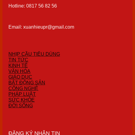
Hotline: 0817 56 82 56
Email: xuanhieupr@gmail.com
NHỊP CẦU TIÊU DÙNG
TIN TỨC
KINH TẾ
VĂN HÓA
GIÁO DỤC
BẤT ĐỘNG SẢN
CÔNG NGHỆ
PHÁP LUẬT
SỨC KHỎE
ĐỜI SỐNG
ĐĂNG KÝ NHẬN TIN