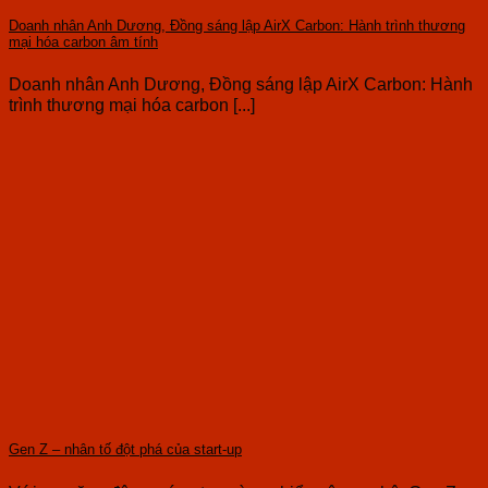
Doanh nhân Anh Dương, Đồng sáng lập AirX Carbon: Hành trình thương
mại hóa carbon âm tính
Doanh nhân Anh Dương, Đồng sáng lập AirX Carbon: Hành
trình thương mại hóa carbon [...]
Gen Z – nhân tố đột phá của start-up