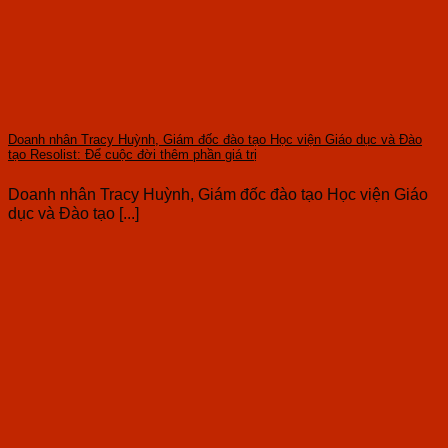
Doanh nhân Tracy Huỳnh, Giám đốc đào tạo Học viện Giáo dục và Đào
tạo Resolist: Để cuộc đời thêm phần giá trị
Doanh nhân Tracy Huỳnh, Giám đốc đào tạo Học viện Giáo
dục và Đào tạo [...]