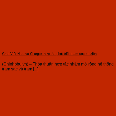
Grab Việt Nam và Charge+ hợp tác phát triển trạm sạc xe điện
(Chinhphu.vn) – Thỏa thuận hợp tác nhằm mở rộng hệ thống
trạm sạc và trạm [...]