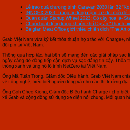
Lễ trao quà chương trình Caravan 2030 lần 32 “Kon
INNOEX 2023: Trang bị đúng động cơ đổi mới để 
Quán quân Startup Wheel 2023: Cỏ cây hoa lá- St
Chuỗi hoạt động trong khuôn khổ Dự án “Thanh niên
Belgian Meat Office giới thiệu chiến dịch “The Art 
Grab Việt Nam vừa ký kết thỏa thuận hợp tác với Charge+, n
đổi pin tại Việt Nam.
Thông qua hợp tác, hai bên sẽ mang đến các giải pháp sạc lin
ngày càng dễ dàng tiếp cận dịch vụ sạc đáng tin cậy. Thỏa 
thông xanh và ủng hộ lộ trình NetZero tại Việt Nam.
Ông Mã Tuấn Trọng, Giám đốc Điều hành, Grab Việt Nam chia s
về công nghệ, hiểu biết người dùng và nhu cầu thị trường địa 
Ông Goh Chee Kiong, Giám đốc Điều hành Charge+ cho biết: C
xế Grab và cộng đồng sử dụng xe điện nói chung. Mối quan hệ 