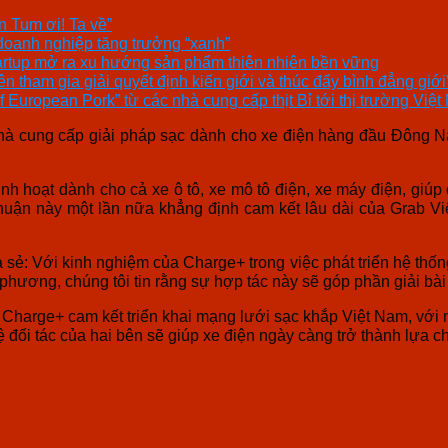
 Tum ơi! Ta về”
doanh nghiệp tăng trưởng “xanh”
artup mở ra xu hướng sản phẩm thiên nhiên bền vững
 tham gia giải quyết định kiến giới và thúc đẩy bình đẳng giới
of European Pork” từ các nhà cung cấp thịt Bỉ tới thị trường Việ
hà cung cấp giải pháp sạc dành cho xe điện hàng đầu Đông Na
h hoạt dành cho cả xe ô tô, xe mô tô điện, xe máy điện, giúp 
thuận này một lần nữa khẳng định cam kết lâu dài của Grab V
ẻ: Với kinh nghiệm của Charge+ trong việc phát triển hệ thốn
phương, chúng tôi tin rằng sự hợp tác này sẽ góp phần giải bài 
harge+ cam kết triển khai mạng lưới sạc khắp Việt Nam, với mụ
đối tác của hai bên sẽ giúp xe điện ngày càng trở thành lựa c