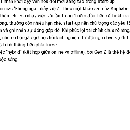
ạt nhân khơi dậy văn hóa đổi mới sáng tạo trong start-up.
ắn mác “không ngại nhảy việc”. Theo một khảo sát của Anphabe
hậm chí còn nhảy việc vài lần trong 1 năm đầu tiên kể từ khi ra
ơng, thưởng còn nhiều hạn chế, start-up nên chú trọng các yếu t
và ghi nhận sự đóng góp đó. Khi phúc lợi tài chính chưa rõ ràng
 như cơ hội gặp gỡ, học hỏi kinh nghiệm từ đội ngũ nhân sự đi tr
ộ trình thăng tiến phía trước…
 “hybrid” (kết hợp giữa online và offline), bởi Gen Z là thế hệ 
uộc sống.