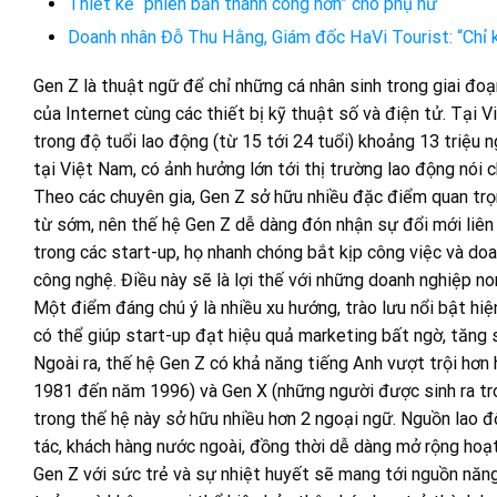
Thiết kế “phiên bản thành công hơn” cho phụ nữ
Doanh nhân Đỗ Thu Hằng, Giám đốc HaVi Tourist: “Chỉ k
Gen Z là thuật ngữ để chỉ những cá nhân sinh trong giai đo
của Internet cùng các thiết bị kỹ thuật số và điện tử. Tại
trong độ tuổi lao động (từ 15 tới 24 tuổi) khoảng 13 triệu
tại Việt Nam, có ảnh hưởng lớn tới thị trường lao động nói c
Theo các chuyên gia, Gen Z sở hữu nhiều đặc điểm quan trọng
từ sớm, nên thế hệ Gen Z dễ dàng đón nhận sự đổi mới liên
trong các start-up, họ nhanh chóng bắt kịp công việc và do
công nghệ. Điều này sẽ là lợi thế với những doanh nghiệp non
Một điểm đáng chú ý là nhiều xu hướng, trào lưu nổi bật hi
có thể giúp start-up đạt hiệu quả marketing bất ngờ, tăng 
Ngoài ra, thế hệ Gen Z có khả năng tiếng Anh vượt trội hơn
1981 đến năm 1996) và Gen X (những người được sinh ra tr
trong thế hệ này sở hữu nhiều hơn 2 ngoại ngữ. Nguồn lao độ
tác, khách hàng nước ngoài, đồng thời dễ dàng mở rộng hoạt
Gen Z với sức trẻ và sự nhiệt huyết sẽ mang tới nguồn năng