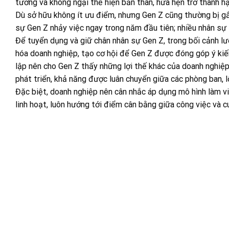
tưởng và không ngại thể hiện bản thân, hứa hẹn trở thành h
Dù sở hữu không ít ưu điểm, nhưng Gen Z cũng thường bị g
sự Gen Z nhảy việc ngay trong năm đầu tiên; nhiều nhân sự t
Để tuyển dụng và giữ chân nhân sự Gen Z, trong bối cảnh lư
hóa doanh nghiệp, tạo cơ hội để Gen Z được đóng góp ý kiến 
lập nên cho Gen Z thấy những lợi thế khác của doanh nghiệp,
phát triển, khả năng được luân chuyển giữa các phòng ban, l
Đặc biệt, doanh nghiệp nên cân nhắc áp dụng mô hình làm việc
linh hoạt, luôn hướng tới điểm cân bằng giữa công việc và c