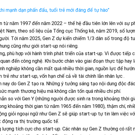
hi mạnh dạn phấn đấu, tuổi trẻ mới đáng để tự hào”
ạn từ năm 1997 đến năm 2022 – thế hệ đầu tiên lớn lên với sự ph
 Việt Nam, theo số liệu của Tổng cục Thống kê, năm 2019, số lượ
 người. Tới năm 2025, Gen Z dự kiến chiếm 1/3 dân số trong độ tu
hung cũng như giới start-up nói riêng.
, phù hợp với hành trình phát triển của start-up. Vì được tiếp 
 quan đến công nghệ. Khi bước chân vào giai đoạn thực tập hay 
anh nghiệp không cần mất quá nhiều thời gian, nguồn lực để hướ
 trẻ như start-up, vốn hạn chế cả về tài chính lẫn nhân lực .
ện nay do Gen Z tạo ra. Những ý tưởng sáng tạo nội dung độc đá
sức mạnh thương hiệu mà không cần tốn quá nhiều chi phí.
 hẳn so với Gen Y (những người được sinh ra trong khoảng thời g
ong khoảng thời gian từ năm 1965 đến năm 1980), thậm chí, nhi
ng giỏi ngoại ngữ như Gen Z sẽ giúp start-up tự tin làm việc vớ
 động ra thị trường quốc tế.
 lượng tích cực cho start-up. Các nhân sự Gen Z thường có rất 