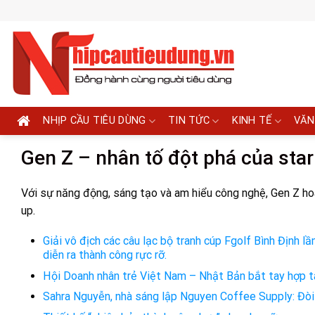
Skip
to
content
NHỊP CẦU TIÊU DÙNG
TIN TỨC
KINH TẾ
VĂN
Gen Z – nhân tố đột phá của star
Với sự năng động, sáng tạo và am hiểu công nghệ, Gen Z hoà
up.
Giải vô địch các câu lạc bộ tranh cúp Fgolf Bình Định
diễn ra thành công rực rỡ.
Hội Doanh nhân trẻ Việt Nam – Nhật Bản bắt tay hợp t
Sahra Nguyễn, nhà sáng lập Nguyen Coffee Supply: Đòi