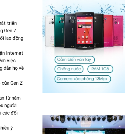
át triển
ng Gen Z
ổi lao động
cận Internet
làm việc
ng dẫn họ về
o của Gen Z
ian từ năm
ều người
i các đối
nhiều ý