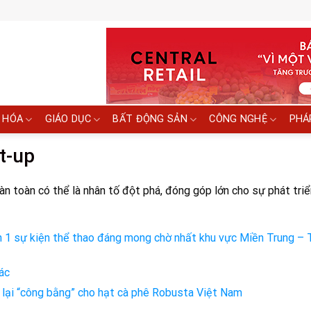
 HÓA
GIÁO DỤC
BẤT ĐỘNG SẢN
CÔNG NGHỆ
PHÁ
t-up
n toàn có thể là nhân tố đột phá, đóng góp lớn cho sự phát triể
 lần 1 sự kiện thể thao đáng mong chờ nhất khu vực Miền Trung –
ác
 lại “công bằng” cho hạt cà phê Robusta Việt Nam