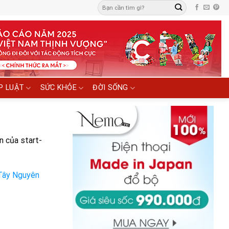
P LUẬT
SỨC KHỎE
ĐỜI SỐNG
n của start-
 Tây Nguyên