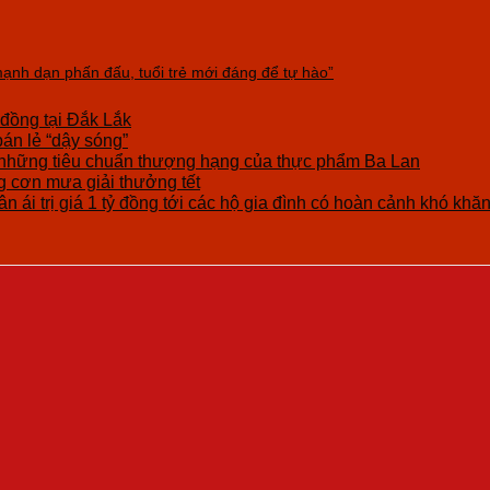
ạnh dạn phấn đấu, tuổi trẻ mới đáng để tự hào”
 đồng tại Đắk Lắk
bán lẻ “dậy sóng”
những tiêu chuẩn thượng hạng của thực phẩm Ba Lan
cơn mưa giải thưởng tết
n ái trị giá 1 tỷ đồng tới các hộ gia đình có hoàn cảnh khó khă