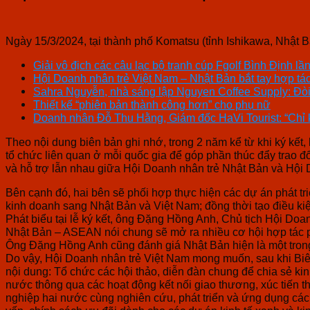
Ngày 15/3/2024, tại thành phố Komatsu (tỉnh Ishikawa, Nhật 
Giải vô địch các câu lạc bộ tranh cúp Fgolf Bình Định l
Hội Doanh nhân trẻ Việt Nam – Nhật Bản bắt tay hợp tá
Sahra Nguyễn, nhà sáng lập Nguyen Coffee Supply: Đòi 
Thiết kế “phiên bản thành công hơn” cho phụ nữ
Doanh nhân Đỗ Thu Hằng, Giám đốc HaVi Tourist: “Chỉ k
Theo nội dung biên bản ghi nhớ, trong 2 năm kể từ khi ký kết
tổ chức liên quan ở mỗi quốc gia để góp phần thúc đẩy trao đ
và hỗ trợ lẫn nhau giữa Hội Doanh nhân trẻ Nhật Bản và Hội 
Bên cạnh đó, hai bên sẽ phối hợp thực hiện các dự án phát tri
kinh doanh sang Nhật Bản và Việt Nam; đồng thời tạo điều kiện
Phát biểu tại lễ ký kết, ông Đặng Hồng Anh, Chủ tịch Hội Do
Nhật Bản – ASEAN nói chung sẽ mở ra nhiều cơ hội hợp tác phá
Ông Đặng Hồng Anh cũng đánh giá Nhật Bản hiện là một trong n
Do vậy, Hội Doanh nhân trẻ Việt Nam mong muốn, sau khi Biên 
nội dung: Tổ chức các hội thảo, diễn đàn chung để chia sẻ ki
nước thông qua các hoạt động kết nối giao thương, xúc tiến t
nghiệp hai nước cùng nghiên cứu, phát triển và ứng dụng các c