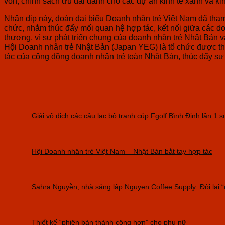
vốn, chính sách ưu đãi dành cho các dự án kinh tế xanh và kin
Nhân dịp này, đoàn đại biểu Doanh nhân trẻ Việt Nam đã tham
chức, nhằm thúc đẩy mối quan hệ hợp tác, kết nối giữa các do
thương, vì sự phát triển chung của doanh nhân trẻ Nhật Bản
Hội Doanh nhân trẻ Nhật Bản (Japan YEG) là tổ chức được th
tác của cộng đồng doanh nhân trẻ toàn Nhật Bản, thúc đẩy sự 
Giải vô địch các câu lạc bộ tranh cúp Fgolf Bình Định lần 
Hội Doanh nhân trẻ Việt Nam – Nhật Bản bắt tay hợp tác
Sahra Nguyễn, nhà sáng lập Nguyen Coffee Supply: Đòi lại 
Thiết kế “phiên bản thành công hơn” cho phụ nữ