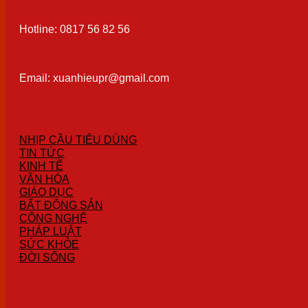
Hotline: 0817 56 82 56
Email: xuanhieupr@gmail.com
NHỊP CẦU TIÊU DÙNG
TIN TỨC
KINH TẾ
VĂN HÓA
GIÁO DỤC
BẤT ĐỘNG SẢN
CÔNG NGHỆ
PHÁP LUẬT
SỨC KHỎE
ĐỜI SỐNG