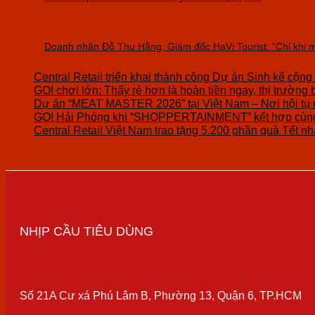
Doanh nhân Đỗ Thu Hằng, Giám đốc HaVi Tourist: “Chỉ khi m
Central Retail triển khai thành công Dự án Sinh kế cộng
GO! chơi lớn: Thấy rẻ hơn là hoàn tiền ngay, thị trường 
Dự án “MEAT MASTER 2026” tại Việt Nam – Nơi hội tụ 
GO! Hải Phòng khi “SHOPPERTAINMENT” kết hợp cùng 
Central Retail Việt Nam trao tặng 5.200 phần quà Tết nhâ
NHỊP CẦU TIÊU DÙNG
Số 21A Cư xá Phú Lâm B, Phường 13, Quận 6, TP.HCM