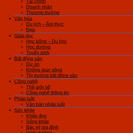
Tài chính
Doanh nhân
Thương trường
Văn hóa
Du lịch – Ẩm thực
Đẹp
Giáo dục
Học bổng – Du học
Học đường
Tuyển sinh
Bất động sản
Dự án
Không gian sống
Thị trường bất động sản
Công nghệ
Thế giới số
Công nghệ thông tin
Pháp luật
Văn bản pháp luật
Sức khỏe
Khỏe đẹp
Sống khỏe
Bác sỹ gia đình
Dinh dưỡng