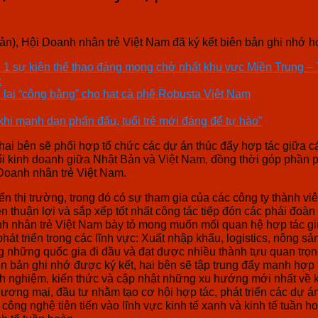
Bản), Hội Doanh nhân trẻ Việt Nam đã ký kết biên bản ghi nhớ h
ần 1 sự kiện thể thao đáng mong chờ nhất khu vực Miền Trung –
c
lại “công bằng” cho hạt cà phê Robusta Việt Nam
hi mạnh dạn phấn đấu, tuổi trẻ mới đáng để tự hào”
, hai bên sẽ phối hợp tổ chức các dự án thúc đẩy hợp tác giữa
ổi kinh doanh giữa Nhật Bản và Việt Nam, đồng thời góp phần ph
Doanh nhân trẻ Việt Nam.
ển thị trường, trong đó có sự tham gia của các công ty thành vi
 thuận lợi và sắp xếp tốt nhất công tác tiếp đón các phái đoàn
anh nhân trẻ Việt Nam bày tỏ mong muốn mối quan hệ hợp tác gi
t triển trong các lĩnh vực: Xuất nhập khẩu, logistics, nông sả
hững quốc gia đi đầu và đạt được nhiều thành tựu quan trọng tr
bản ghi nhớ được ký kết, hai bên sẽ tập trung đẩy mạnh hợp tá
nh nghiệm, kiến thức và cập nhật những xu hướng mới nhất về ki
hương mại, đầu tư nhằm tạo cơ hội hợp tác, phát triển các dự á
ông nghệ tiên tiến vào lĩnh vực kinh tế xanh và kinh tế tuần h