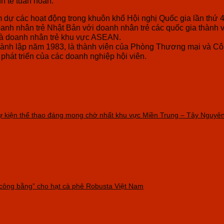
h tế tuần hoàn.
 dự các hoạt động trong khuôn khổ Hội nghị Quốc gia lần thứ 
anh nhân trẻ Nhật Bản với doanh nhân trẻ các quốc gia thành v
 và doanh nhân trẻ khu vực ASEAN.
ành lập năm 1983, là thành viên của Phòng Thương mại và Công
phát triển của các doanh nghiệp hội viên.
1 sự kiện thể thao đáng mong chờ nhất khu vực Miền Trung – Tây Nguyên
“công bằng” cho hạt cà phê Robusta Việt Nam