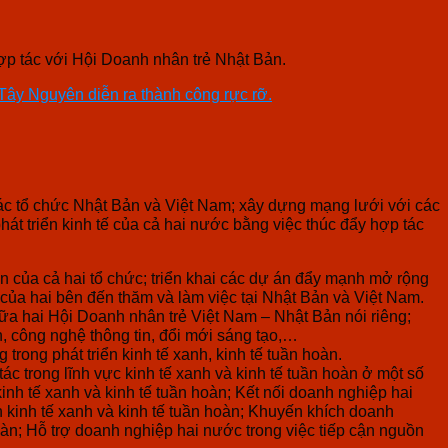
ợp tác với Hội Doanh nhân trẻ Nhật Bản.
 Tây Nguyên diễn ra thành công rực rỡ.
 các tổ chức Nhật Bản và Việt Nam; xây dựng mạng lưới với các
át triển kinh tế của cả hai nước bằng việc thúc đẩy hợp tác
ên của cả hai tổ chức; triển khai các dự án đẩy mạnh mở rộng
 của hai bên đến thăm và làm việc tại Nhật Bản và Việt Nam.
ữa hai Hội Doanh nhân trẻ Việt Nam – Nhật Bản nói riêng;
n, công nghệ thông tin, đổi mới sáng tạo,…
ong phát triển kinh tế xanh, kinh tế tuần hoàn.
c trong lĩnh vực kinh tế xanh và kinh tế tuần hoàn ở một số
nh tế xanh và kinh tế tuần hoàn; Kết nối doanh nghiệp hai
n kinh tế xanh và kinh tế tuần hoàn; Khuyến khích doanh
oàn; Hỗ trợ doanh nghiệp hai nước trong việc tiếp cận nguồn