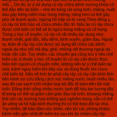
môi… Do đó, tự ý sử dụng củ ráy chữa bệnh xương khớp có
thể dẫn đến tai biến – nhẹ thì bỏng rát vùng lưỡi, miệng, nuốt
đau gây bỏng niêm mạc họng miệng; nặng hơn có thể gây
phù nề thanh quản, ngừng hô hấp và tử vong.Theo đông y,
củ ráy có tính hàn và chứa nhiều độc tố. Nếu ăn củ ráy chưa
được chế biến có thể sẽ bị ngứa trong miệng và cổ họng.
Trong y học cổ truyền, củ ráy có rất nhiều tác dụng như:
thanh nhiệt, giải độc, tiêu đờm, bình suyễn, giảm đau. Ngoài
ra, thân rễ cây ráy còn được sử dụng để chữa các bệnh
ngoài da như nổi mề đay, ghẻ, những vết thương ngoài da
hoặc rắn cắn. Tuy nhiên, các chuyên gia cũng lưu ý nếu chế
biến các vị thuốc y học cổ truyền từ củ ráy cần được thực
hiện bởi người có chuyên môn, không nên tự ý chế biến tại
nhà, tránh nguy hiểm khi tiếp xúc và dùng thuốc khi chưa
chế biến kỹ. Nếu vô tình ăn phải cây ráy, củ ráy cần bình tĩnh
tiến hành sơ cứu bằng cách súc miệng nước muối nhiều lần,
sau đó cạo sạch lưỡi nhằm loại bỏ độc tố bám trên bề mặt
lưỡi. Đồng thời uống nhiều nước lạnh để hòa tan lượng độc
tố trong cơ thể và giảm cảm giác đau rát lưỡi, khoang miệng.
Đối với các trường hợp không quá nghiêm trọng, vẫn có thể
ăn uống và hô hấp bình thường thì có thể theo dõi tại nhà.
Tuy nhiên, để bảo đảm sức khỏe, nên tới các phòng khám,
bệnh viện gần nhất để kiểm tra sau khi ăn nhầm cây ráy.