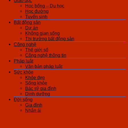
Giáo dục
Học bổng – Du học
Học đường
Tuyển sinh
Bất động sản
Dự án
Không gian sống
Thị trường bất động sản
Công nghệ
Thế giới số
Công nghệ thông tin
Pháp luật
Văn bản pháp luật
Sức khỏe
Khỏe đẹp
Sống khỏe
Bác sỹ gia đình
Dinh dưỡng
Đời sống
Gia đình
Nhân ái