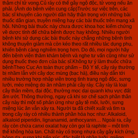
thậm chí tử vong.Củ ráy có thể gây ngộ độc, tử vong nếu ăn
phải. (Ảnh do bệnh viện cung cấp)Trước sự việc trên, các
bác sĩ khuyến cáo người dân hãy thận trọng với những bài
thuốc dân gian, truyền miệng hay các bài thuốc trên mạng xã
hội. Những bài thuốc này chưa được khoa học kiểm chứng
về dược tính để chữa bệnh được hay không. Nhiều người
bệnh khi sử dụng các bài thuốc này chẳng những bệnh tình
không thuyên giảm mà còn kéo theo rất nhiều tác dụng phụ,
khiến bệnh càng nghiêm trọng hơn. Do đó, mọi người hãy
đến bệnh viện thăm khám bệnh và nghe tư vấn cũng như sử
dụng thuốc theo đơn của bác sĩ.Không tự ý làm thuốc chữa
bệnhTheo Cục An toàn thực phẩm – Bộ Y tế, cây ráy thường
bị nhầm lẫn với cây dọc mùng (bạc hà), điều này dẫn tới
nhiều trường hợp nhập viện trong tình trạng ngộ độc, sưng
lưỡi, méo miệng do ăn nhầm phải cây ráy. Cây ráy là loại
cây thân mềm, đại độc, thường mọc dại quanh khu vực đất
ẩm ướt. Thông thường, ngay cả khi sơ chế sạch phần thân
cây này thì một số phản ứng như gây tê môi, lưỡi, sưng
miệng lúc ăn vẫn xảy ra. Người ta đã chiết xuất và tìm ra
trong cây ráy có nhiều thành phần hóa học như: Alkaloid,
alkaloid piperidin, lignanamid, anthocyanin… Ngoài ra, cây
ráy còn chứa canxi oxalat hay còn gọi là raphite – một tinh
thể không hòa tan. Chất này có trong nhựa cây gây kích ứng,
bỏng da, sưng khi tiếp xúc, đặc biệt là phần lưỡi, miệng,