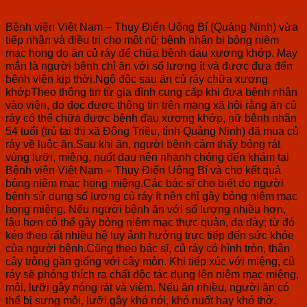
Bệnh viện Việt Nam – Thụy Điển Uông Bí (Quảng Ninh) vừa
tiếp nhận và điều trị cho một nữ bệnh nhân bị bỏng niêm
mạc họng do ăn củ ráy để chữa bệnh đau xương khớp. May
mắn là người bệnh chỉ ăn với số lượng ít và được đưa đến
bệnh viện kịp thời.Ngộ độc sau ăn củ ráy chữa xương
khớpTheo thông tin từ gia đình cung cấp khi đưa bệnh nhân
vào viện, do đọc được thông tin trên mạng xã hội rằng ăn củ
ráy có thể chữa được bệnh đau xương khớp, nữ bệnh nhân
54 tuổi (trú tại thị xã Đông Triều, tỉnh Quảng Ninh) đã mua củ
ráy về luộc ăn.Sau khi ăn, người bệnh cảm thấy bỏng rát
vùng lưỡi, miệng, nuốt đau nên nhanh chóng đến khám tại
Bệnh viện Việt Nam – Thụy Điển Uông Bí và cho kết quả
bỏng niêm mạc họng miệng.Các bác sĩ cho biết do người
bệnh sử dụng số lượng củ ráy ít nên chỉ gây bỏng niêm mạc
họng miệng. Nếu người bệnh ăn với số lượng nhiều hơn,
lâu hơn có thể gây bỏng niêm mạc thực quản, dạ dày; từ đó
kéo theo rất nhiều hệ lụy ảnh hưởng trực tiếp đến sức khỏe
của người bệnh.Cũng theo bác sĩ, củ ráy có hình tròn, thân
cây trông gần giống với cây môn. Khi tiếp xúc với miệng, củ
ráy sẽ phóng thích ra chất độc tác dụng lên niêm mạc miệng,
môi, lưỡi gây nóng rát và viêm. Nếu ăn nhiều, người ăn có
thể bị sưng môi, lưỡi gây khó nói, khó nuốt hay khó thở,