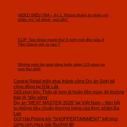
VIDEO ĐIỀU TRA – Kỳ 1: Phòng khám tư nhân với
chiêu trò “vẽ bệnh, moi tiền”
CLIP: Sức khỏe người thứ 3 nghi ngộ độc sữa ở
Tiền Giang giờ ra sao ?
Những món ăn giúp tăng hoặc giảm 1/3 nguy cơ
ung thư phổi
Central Retail triển khai thành công Dự án Sinh kế
cộng đồng tại Đắk Lắk
GO! chơi lớn: Thấy rẻ hơn là hoàn tiền ngay, thị trường
bán lẻ “dậy sóng”
Dự án “MEAT MASTER 2026” tại Việt Nam – Nơi hội
tụ những tiêu chuẩn thượng hạng của thực phẩm Ba
Lan
GO! Hải Phòng khi “SHOPPERTAINMENT” kết hợp
cùng cơn mưa giải thưởng tết