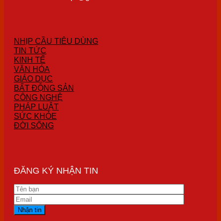
NHỊP CẦU TIÊU DÙNG
TIN TỨC
KINH TẾ
VĂN HÓA
GIÁO DỤC
BẤT ĐỘNG SẢN
CÔNG NGHỆ
PHÁP LUẬT
SỨC KHỎE
ĐỜI SỐNG
ĐĂNG KÝ NHẬN TIN