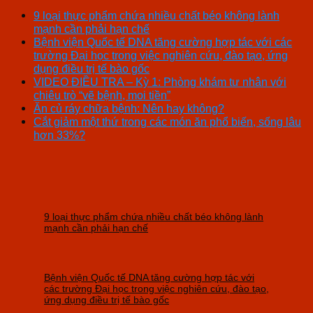
9 loại thực phẩm chứa nhiều chất béo không lành
mạnh cần phải hạn chế
Bệnh viện Quốc tế DNA tăng cường hợp tác với các
trường Đại học trong việc nghiên cứu, đào tạo, ứng
dụng điều trị tế bào gốc
VIDEO ĐIỀU TRA – Kỳ 1: Phòng khám tư nhân với
chiêu trò “vẽ bệnh, moi tiền”
Ăn củ ráy chữa bệnh: Nên hay không?
Cắt giảm một thứ trong các món ăn phổ biến, sống lâu
hơn 33%?
9 loại thực phẩm chứa nhiều chất béo không lành
mạnh cần phải hạn chế
Bệnh viện Quốc tế DNA tăng cường hợp tác với
các trường Đại học trong việc nghiên cứu, đào tạo,
ứng dụng điều trị tế bào gốc