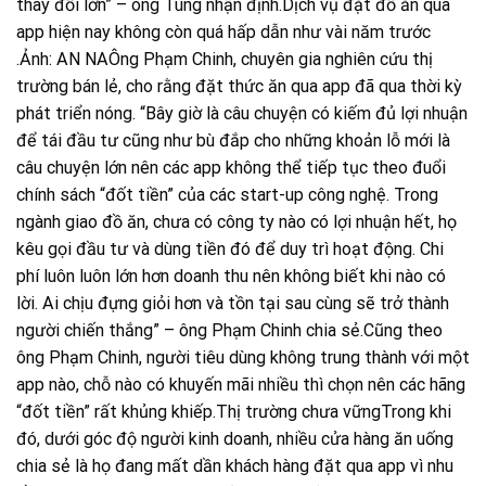
thay đổi lớn” – ông Tùng nhận định.Dịch vụ đặt đồ ăn qua
app hiện nay không còn quá hấp dẫn như vài năm trước
.Ảnh: AN NAÔng Phạm Chinh, chuyên gia nghiên cứu thị
trường bán lẻ, cho rằng đặt thức ăn qua app đã qua thời kỳ
phát triển nóng. “Bây giờ là câu chuyện có kiếm đủ lợi nhuận
để tái đầu tư cũng như bù đắp cho những khoản lỗ mới là
câu chuyện lớn nên các app không thể tiếp tục theo đuổi
chính sách “đốt tiền” của các start-up công nghệ. Trong
ngành giao đồ ăn, chưa có công ty nào có lợi nhuận hết, họ
kêu gọi đầu tư và dùng tiền đó để duy trì hoạt động. Chi
phí luôn luôn lớn hơn doanh thu nên không biết khi nào có
lời. Ai chịu đựng giỏi hơn và tồn tại sau cùng sẽ trở thành
người chiến thắng” – ông Phạm Chinh chia sẻ.Cũng theo
ông Phạm Chinh, người tiêu dùng không trung thành với một
app nào, chỗ nào có khuyến mãi nhiều thì chọn nên các hãng
“đốt tiền” rất khủng khiếp.Thị trường chưa vữngTrong khi
đó, dưới góc độ người kinh doanh, nhiều cửa hàng ăn uống
chia sẻ là họ đang mất dần khách hàng đặt qua app vì nhu