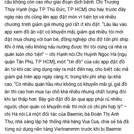
cầu không còn cao như giai đoạn dịch bệnh. Chị Trương
Thúy Hạnh (ngụ TP Thủ Đức, TP HCM) cho hay trước đây
ngày nào chị cũng lên app đặt món vì tiện lợi và nhiều
chương trình giảm giá nhưng giờ rất ít khi đặt. “Lâu lâu vào
app xem đồ ăn vặt có khuyến mãi, giảm giá nhiều tôi mới
đặt mua chung với bạn bè, đồng nghiệp cho đỡ tốn phí ship.
Khi ở nhà, nếu không nấu nướng được thì tôi cùng cả nhà ra
quán luôn cho tiện” – chị Hạnh nói.Chị Huỳnh Ngọc Hà (ngụ
quận Tân Phú, TP HCM), một “tín đồ” của các app đặt đồ
ăn từ khi các ứng dụng này ra mắt đến nay, cho biết các mã
giảm giá trên app ngày càng ít, trong khi phí ship lại khá
cao. “Có nhiều quán hầu như không có khuyến mãi gì, giá đồ
ăn thì cao hơn mua tại chỗ khá nhiều nhưng chất lượng đôi
khi lại thấp hơn. Bây giờ đặt đồ ăn qua app phải rủ nhiều
người, chọn quán có khuyến mãi thì mới có chi phí hợp lý” –
chị Hà nói.Là một đối tác của Baemin, bà Đoàn Thị Anh
Thư, nhà sáng lập hệ thống nhà hàng Vua Cua, chia sẻ bà đã
từng sử dụng nền tảng Vietnammm trước khi bị Baemin