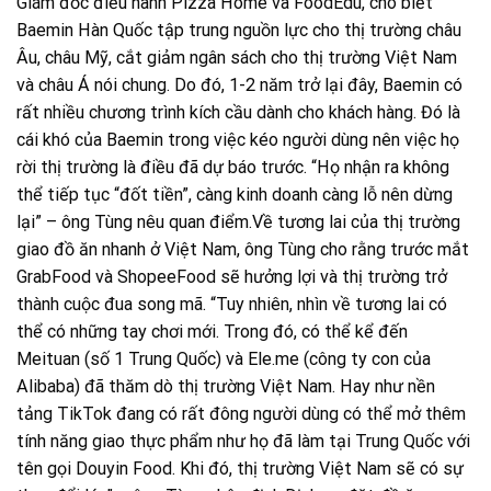
Giám đốc điều hành Pizza Home và FoodEdu, cho biết
Baemin Hàn Quốc tập trung nguồn lực cho thị trường châu
Âu, châu Mỹ, cắt giảm ngân sách cho thị trường Việt Nam
và châu Á nói chung. Do đó, 1-2 năm trở lại đây, Baemin có
rất nhiều chương trình kích cầu dành cho khách hàng. Đó là
cái khó của Baemin trong việc kéo người dùng nên việc họ
rời thị trường là điều đã dự báo trước. “Họ nhận ra không
thể tiếp tục “đốt tiền”, càng kinh doanh càng lỗ nên dừng
lại” – ông Tùng nêu quan điểm.Về tương lai của thị trường
giao đồ ăn nhanh ở Việt Nam, ông Tùng cho rằng trước mắt
GrabFood và ShopeeFood sẽ hưởng lợi và thị trường trở
thành cuộc đua song mã. “Tuy nhiên, nhìn về tương lai có
thể có những tay chơi mới. Trong đó, có thể kể đến
Meituan (số 1 Trung Quốc) và Ele.me (công ty con của
Alibaba) đã thăm dò thị trường Việt Nam. Hay như nền
tảng TikTok đang có rất đông người dùng có thể mở thêm
tính năng giao thực phẩm như họ đã làm tại Trung Quốc với
tên gọi Douyin Food. Khi đó, thị trường Việt Nam sẽ có sự