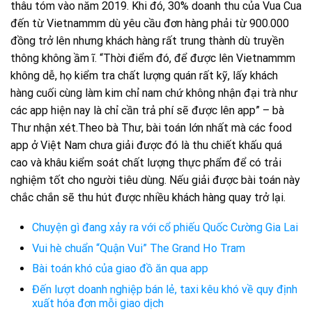
thâu tóm vào năm 2019. Khi đó, 30% doanh thu của Vua Cua
đến từ Vietnammm dù yêu cầu đơn hàng phải từ 900.000
đồng trở lên nhưng khách hàng rất trung thành dù truyền
thông không ầm ĩ. “Thời điểm đó, để được lên Vietnammm
không dễ, họ kiểm tra chất lượng quán rất kỹ, lấy khách
hàng cuối cùng làm kim chỉ nam chứ không nhận đại trà như
các app hiện nay là chỉ cần trả phí sẽ được lên app” – bà
Thư nhận xét.Theo bà Thư, bài toán lớn nhất mà các food
app ở Việt Nam chưa giải được đó là thu chiết khấu quá
cao và khâu kiểm soát chất lượng thực phẩm để có trải
nghiệm tốt cho người tiêu dùng. Nếu giải được bài toán này
chắc chắn sẽ thu hút được nhiều khách hàng quay trở lại.
Chuyện gì đang xảy ra với cổ phiếu Quốc Cường Gia Lai
Vui hè chuẩn “Quận Vui” The Grand Ho Tram
Bài toán khó của giao đồ ăn qua app
Đến lượt doanh nghiệp bán lẻ, taxi kêu khó về quy định
xuất hóa đơn mỗi giao dịch