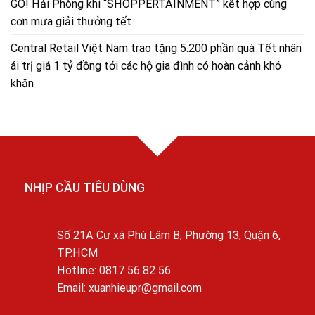
GO! Hải Phòng khi “SHOPPERTAINMENT” kết hợp cùng
cơn mưa giải thưởng tết
Central Retail Việt Nam trao tặng 5.200 phần quà Tết nhân
ái trị giá 1 tỷ đồng tới các hộ gia đình có hoàn cảnh khó
khăn
NHỊP CẦU TIÊU DÙNG
Số 21A Cư xá Phú Lâm B, Phường 13, Quận 6,
TP.HCM
Hotline: 0817 56 82 56
Email: xuanhieupr@gmail.com