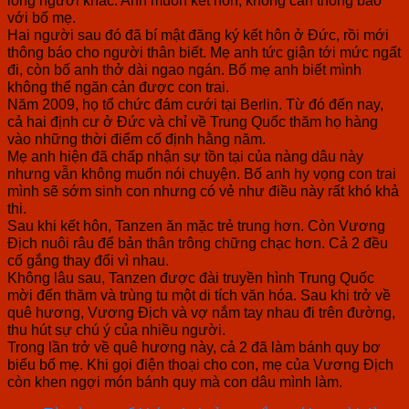
với bố mẹ.
Hai người sau đó đã bí mật đăng ký kết hôn ở Đức, rồi mới
thông báo cho người thân biết. Mẹ anh tức giận tới mức ngất
đi, còn bố anh thở dài ngao ngán. Bố mẹ anh biết mình
không thể ngăn cản được con trai.
Năm 2009, họ tổ chức đám cưới tại Berlin. Từ đó đến nay,
cả hai định cư ở Đức và chỉ về Trung Quốc thăm họ hàng
vào những thời điểm cố định hằng năm.
Mẹ anh hiện đã chấp nhận sự tồn tại của nàng dâu này
nhưng vẫn không muốn nói chuyện. Bố anh hy vọng con trai
mình sẽ sớm sinh con nhưng có vẻ như điều này rất khó khả
thi.
Sau khi kết hôn, Tanzen ăn mặc trẻ trung hơn. Còn Vương
Địch nuôi râu để bản thân trông chững chạc hơn. Cả 2 đều
cố gắng thay đổi vì nhau.
Không lâu sau, Tanzen được đài truyền hình Trung Quốc
mời đến thăm và trùng tu một di tích văn hóa. Sau khi trở về
quê hương, Vương Địch và vợ nắm tay nhau đi trên đường,
thu hút sự chú ý của nhiều người.
Trong lần trở về quê hương này, cả 2 đã làm bánh quy bơ
biếu bố mẹ. Khi gọi điện thoại cho con, mẹ của Vương Địch
còn khen ngợi món bánh quy mà con dâu mình làm.