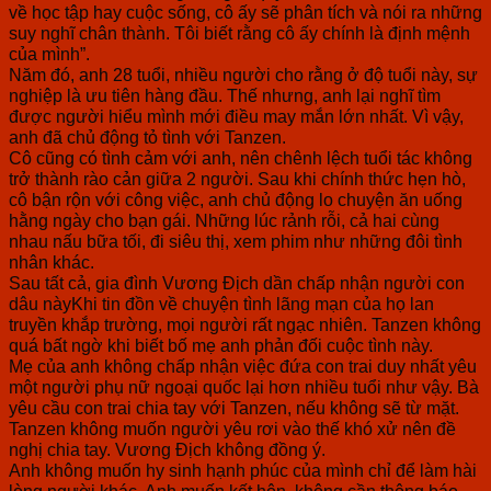
về học tập hay cuộc sống, cô ấy sẽ phân tích và nói ra những
suy nghĩ chân thành. Tôi biết rằng cô ấy chính là định mệnh
của mình”.
Năm đó, anh 28 tuổi, nhiều người cho rằng ở độ tuổi này, sự
nghiệp là ưu tiên hàng đầu. Thế nhưng, anh lại nghĩ tìm
được người hiểu mình mới điều may mắn lớn nhất. Vì vậy,
anh đã chủ động tỏ tình với Tanzen.
Cô cũng có tình cảm với anh, nên chênh lệch tuổi tác không
trở thành rào cản giữa 2 người. Sau khi chính thức hẹn hò,
cô bận rộn với công việc, anh chủ động lo chuyện ăn uống
hằng ngày cho bạn gái. Những lúc rảnh rỗi, cả hai cùng
nhau nấu bữa tối, đi siêu thị, xem phim như những đôi tình
nhân khác.
Sau tất cả, gia đình Vương Địch dần chấp nhận người con
dâu nàyKhi tin đồn về chuyện tình lãng mạn của họ lan
truyền khắp trường, mọi người rất ngạc nhiên. Tanzen không
quá bất ngờ khi biết bố mẹ anh phản đối cuộc tình này.
Mẹ của anh không chấp nhận việc đứa con trai duy nhất yêu
một người phụ nữ ngoại quốc lại hơn nhiều tuổi như vậy. Bà
yêu cầu con trai chia tay với Tanzen, nếu không sẽ từ mặt.
Tanzen không muốn người yêu rơi vào thế khó xử nên đề
nghị chia tay. Vương Địch không đồng ý.
Anh không muốn hy sinh hạnh phúc của mình chỉ để làm hài
lòng người khác. Anh muốn kết hôn, không cần thông báo