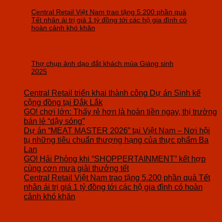
Central Retail Việt Nam trao tặng 5.200 phần quà
Tết nhân ái trị giá 1 tỷ đồng tới các hộ gia đình có
hoàn cảnh khó khăn
Thợ chụp ảnh dạo đắt khách mùa Giáng sinh
2025
Central Retail triển khai thành công Dự án Sinh kế
cộng đồng tại Đắk Lắk
GO! chơi lớn: Thấy rẻ hơn là hoàn tiền ngay, thị trường
bán lẻ “dậy sóng”
Dự án “MEAT MASTER 2026” tại Việt Nam – Nơi hội
tụ những tiêu chuẩn thượng hạng của thực phẩm Ba
Lan
GO! Hải Phòng khi “SHOPPERTAINMENT” kết hợp
cùng cơn mưa giải thưởng tết
Central Retail Việt Nam trao tặng 5.200 phần quà Tết
nhân ái trị giá 1 tỷ đồng tới các hộ gia đình có hoàn
cảnh khó khăn