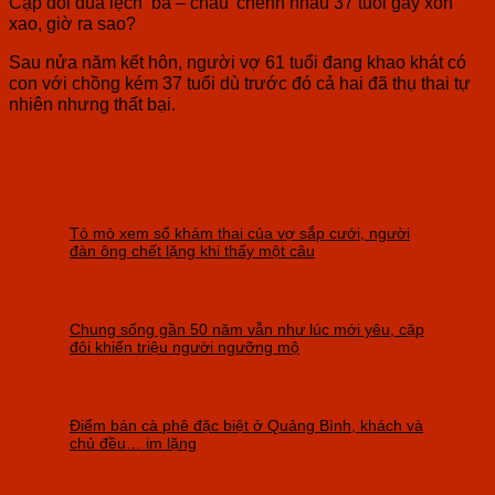
Cặp đôi đũa lệch ‘bà – cháu’ chênh nhau 37 tuổi gây xôn
xao, giờ ra sao?
Sau nửa năm kết hôn, người vợ 61 tuổi đang khao khát có
con với chồng kém 37 tuổi dù trước đó cả hai đã thụ thai tự
nhiên nhưng thất bại.
Tò mò xem sổ khám thai của vợ sắp cưới, người
đàn ông chết lặng khi thấy một câu
Chung sống gần 50 năm vẫn như lúc mới yêu, cặp
đôi khiến triệu người ngưỡng mộ
Điểm bán cà phê đặc biệt ở Quảng Bình, khách và
chủ đều… im lặng