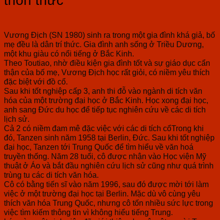
thổn thức
Vương Địch (SN 1980) sinh ra trong một gia đình khá giả, bố
mẹ đều là dân trí thức. Gia đình anh sống ở Triều Dương,
một khu giàu có nổi tiếng ở Bắc Kinh.
Theo Toutiao, nhờ điều kiện gia đình tốt và sự giáo dục cẩn
thận của bố mẹ, Vương Địch học rất giỏi, có niềm yêu thích
đặc biệt với đồ cổ.
Sau khi tốt nghiệp cấp 3, anh thi đỗ vào ngành di tích văn
hóa của một trường đại học ở Bắc Kinh. Học xong đại học,
anh sang Đức du học để tiếp tục nghiên cứu về các di tích
lịch sử.
Cả 2 có niềm đam mê đặc việc với các di tích cổTrong khi
đó, Tanzen sinh năm 1958 tại Berlin, Đức. Sau khi tốt nghiệp
đại học, Tanzen tới Trung Quốc để tìm hiểu về văn hoá
truyền thống. Năm 28 tuổi, cô được nhận vào Học viện Mỹ
thuật ở Áo và bắt đầu nghiên cứu lịch sử cũng như quá trình
trùng tu các di tích văn hóa.
Cô có bằng tiến sĩ vào năm 1996, sau đó được mời tới làm
việc ở một trường đại học tại Berlin. Mặc dù vô cùng yêu
thích văn hóa Trung Quốc, nhưng cô tốn nhiều sức lực trong
việc tìm kiếm thông tin vì không hiểu tiếng Trung.