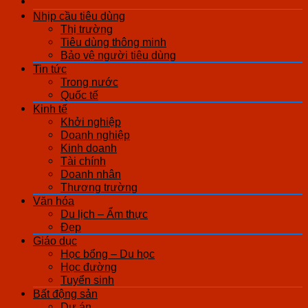
Nhịp cầu tiêu dùng
Thị trường
Tiêu dùng thông minh
Bảo vệ người tiêu dùng
Tin tức
Trong nước
Quốc tế
Kinh tế
Khởi nghiệp
Doanh nghiệp
Kinh doanh
Tài chính
Doanh nhân
Thương trường
Văn hóa
Du lịch – Ẩm thực
Đẹp
Giáo dục
Học bổng – Du học
Học đường
Tuyển sinh
Bất động sản
Dự án