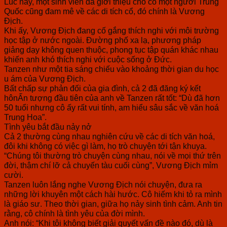
Lúc này, một sinh viên đã giới thiệu cho cô một người Trung
Quốc cũng đam mê về các di tích cổ, đó chính là Vương
Địch.
Khi ấy, Vương Địch đang cố gắng thích nghi với môi trường
học tập ở nước ngoài. Đường phố xa lạ, phương pháp
giảng dạy không quen thuộc, phong tục tập quán khác nhau
khiến anh khó thích nghi với cuộc sống ở Đức.
Tanzen như một tia sáng chiếu vào khoảng thời gian du học
u ám của Vương Địch.
Bất chấp sự phản đối của gia đình, cả 2 đã đăng ký kết
hônẤn tượng đầu tiên của anh về Tanzen rất tốt: “Dù đã hơn
50 tuổi nhưng cô ấy rất vui tính, am hiểu sâu sắc về văn hoá
Trung Hoa”.
Tình yêu bắt đầu nảy nở
Cả 2 thường cùng nhau nghiên cứu về các di tích văn hoá,
đôi khi không có việc gì làm, họ trò chuyện tới tận khuya.
“Chúng tôi thường trò chuyện cùng nhau, nói về mọi thứ trên
đời, thậm chí lỡ cả chuyến tàu cuối cùng”, Vương Địch mỉm
cười.
Tanzen luôn lắng nghe Vương Địch nói chuyện, đưa ra
những lời khuyên một cách hài hước. Cô hiếm khi tỏ ra mình
là giáo sư. Theo thời gian, giữa họ nảy sinh tình cảm. Anh tin
rằng, cô chính là tình yêu của đời mình.
Anh nói: “Khi tôi không biết giải quyết vấn đề nào đó, dù là