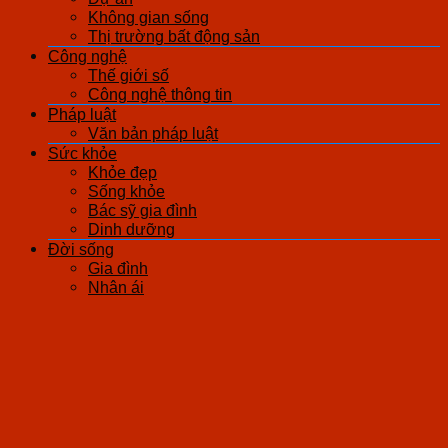
Không gian sống
Thị trường bất động sản
Công nghệ
Thế giới số
Công nghệ thông tin
Pháp luật
Văn bản pháp luật
Sức khỏe
Khỏe đẹp
Sống khỏe
Bác sỹ gia đình
Dinh dưỡng
Đời sống
Gia đình
Nhân ái