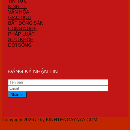
TIN TỨC
KINH TẾ
VĂN HÓA
GIÁO DỤC
BẤT ĐỘNG SẢN
CÔNG NGHỆ
PHÁP LUẬT
SỨC KHỎE
ĐỜI SỐNG
ĐĂNG KÝ NHẬN TIN
Copyright 2026 ©
by KINHTENGAYNAY.COM