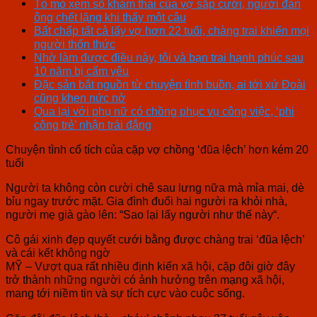
Tò mò xem sổ khám thai của vợ sắp cưới, người đàn
ông chết lặng khi thấy một câu
Bất chấp tất cả lấy vợ hơn 22 tuổi, chàng trai khiến mọi
người thổn thức
Nhờ làm được điều này, tôi và bạn trai hạnh phúc sau
10 năm bị cấm yêu
Đặc sản bắt nguồn từ chuyện tình buồn, ai tới xứ Đoài
cũng khen nức nở
Qua lại với phụ nữ có chồng phục vụ công việc, ‘phi
công trẻ’ nhận trái đắng
Chuyện tình cổ tích của cặp vợ chồng ‘đũa lệch’ hơn kém 20
tuổi
Người ta không còn cười chê sau lưng nữa mà mỉa mai, dè
bỉu ngay trước mặt. Gia đình đuổi hai người ra khỏi nhà,
người mẹ già gào lên: “Sao lại lấy người như thế này“.
Cô gái xinh đẹp quyết cưới bằng được chàng trai ‘đũa lệch’
và cái kết không ngờ
MỸ – Vượt qua rất nhiều định kiến xã hội, cặp đôi giờ đây
trở thành những người có ảnh hưởng trên mạng xã hội,
mang tới niềm tin và sự tích cực vào cuộc sống.