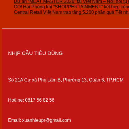
Dự án “MEAT MASTER 2026” tại Việt Nam – Nơi hội tụ 
GO! Hải Phòng khi “SHOPPERTAINMENT” kết hợp cùng 
Central Retail Việt Nam trao tặng 5.200 phần quà Tết nhâ
NHỊP CẦU TIÊU DÙNG
Số 21A Cư xá Phú Lâm B, Phường 13, Quận 6, TP.HCM
Hotline: 0817 56 82 56
Email: xuanhieupr@gmail.com