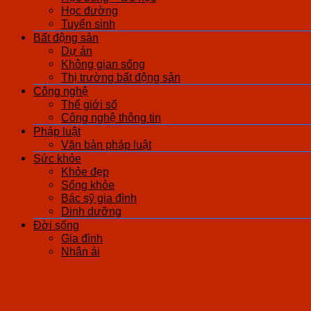
Học đường
Tuyển sinh
Bất động sản
Dự án
Không gian sống
Thị trường bất động sản
Công nghệ
Thế giới số
Công nghệ thông tin
Pháp luật
Văn bản pháp luật
Sức khỏe
Khỏe đẹp
Sống khỏe
Bác sỹ gia đình
Dinh dưỡng
Đời sống
Gia đình
Nhân ái