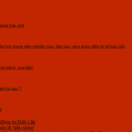
 phải hạn chế
i học trong việc nghiên cứu, đào tạo, ứng dụng điều trị tế bào gốc
vẽ bệnh, moi tiền”
iờ ra sao ?
i
 đồng tại Đắk Lắk
bán lẻ “dậy sóng”