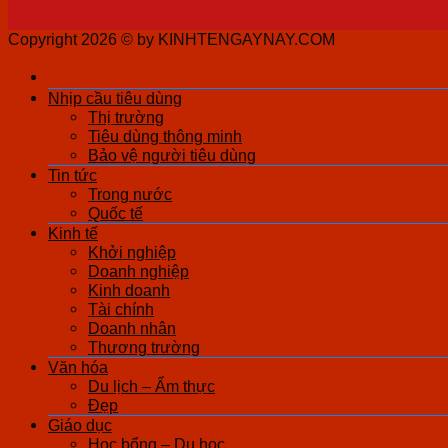
Copyright 2026 ©
by KINHTENGAYNAY.COM
Nhịp cầu tiêu dùng
Thị trường
Tiêu dùng thông minh
Bảo vệ người tiêu dùng
Tin tức
Trong nước
Quốc tế
Kinh tế
Khởi nghiệp
Doanh nghiệp
Kinh doanh
Tài chính
Doanh nhân
Thương trường
Văn hóa
Du lịch – Ẩm thực
Đẹp
Giáo dục
Học bổng – Du học