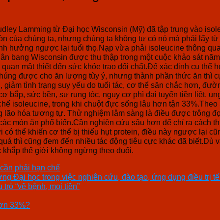
udley Lamming từ Đại học Wisconsin (Mỹ) đã tập trung vào isol
còn của chúng ta, nhưng chúng ta không tự có nó mà phải lấy từ
ảnh hưởng ngược lại tuổi thọ.Nạp vừa phải isoleucine thông qu
dân bang Wisconsin được thu thập trong một cuộc khảo sát năm
ên quan mật thiết đến sức khỏe trao đổi chất.Để xác định cụ thể
Chúng được cho ăn lượng tùy ý, nhưng thành phần thức ăn thì c
 giảm tình trạng suy yếu do tuổi tác, cơ thể săn chắc hơn, đ
ơ bắp, sức bền, sự rụng tóc, nguy cơ phì đại tuyến tiền liệt,
hế isoleucine, trong khi chuột đực sống lâu hơn tận 33%.Theo S
lão hóa tương tự. Thử nghiệm lâm sàng là điều được trông đợi 
g các món ăn phổ biến.Cần nghiên cứu sâu hơn để chỉ ra cách t
có thể khiến cơ thể bị thiếu hụt protein, điều này ngược lại c
quá thì cũng đem đến nhiều tác động tiêu cực khác đã biết.Dù 
c khắp thế giới không ngừng theo đuổi.
 cần phải hạn chế
g Đại học trong việc nghiên cứu, đào tạo, ứng dụng điều trị t
rò “vẽ bệnh, moi tiền”
 hơn 33%?