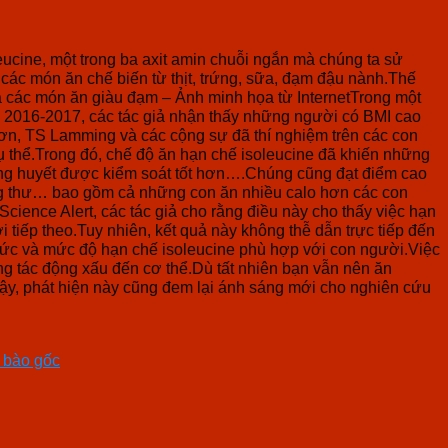
eucine, một trong ba axit amin chuỗi ngắn mà chúng ta sử
 các món ăn chế biến từ thịt, trứng, sữa, đạm đậu nành.Thế
a các món ăn giàu đạm – Ảnh minh họa từ InternetTrong một
 2016-2017, các tác giả nhận thấy những người có BMI cao
 hơn, TS Lamming và các cộng sự đã thí nghiệm trên các con
ụ thể.Trong đó, chế độ ăn hạn chế isoleucine đã khiến những
ường huyết được kiểm soát tốt hơn….Chúng cũng đạt điểm cao
 ung thư… bao gồm cả những con ăn nhiều calo hơn các con
cience Alert, các tác giả cho rằng điều này cho thấy việc hạn
tiếp theo.Tuy nhiên, kết quả này không thễ dẫn trực tiếp đến
hức và mức độ hạn chế isoleucine phù hợp với con người.Việc
ũng tác động xấu đến cơ thể.Dù tất nhiên bạn vẫn nên ăn
vậy, phát hiện này cũng đem lại ánh sáng mới cho nghiên cứu
ế bào gốc