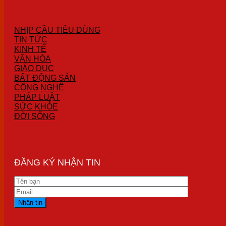
NHỊP CẦU TIÊU DÙNG
TIN TỨC
KINH TẾ
VĂN HÓA
GIÁO DỤC
BẤT ĐỘNG SẢN
CÔNG NGHỆ
PHÁP LUẬT
SỨC KHỎE
ĐỜI SỐNG
ĐĂNG KÝ NHẬN TIN