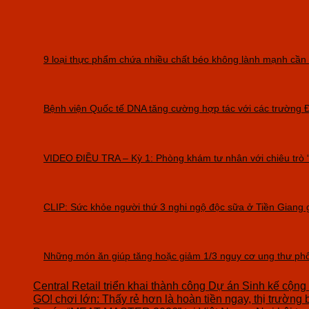
9 loại thực phẩm chứa nhiều chất béo không lành mạnh cần
Bệnh viện Quốc tế DNA tăng cường hợp tác với các trường Đạ
VIDEO ĐIỀU TRA – Kỳ 1: Phòng khám tư nhân với chiêu trò “
CLIP: Sức khỏe người thứ 3 nghi ngộ độc sữa ở Tiền Giang g
Những món ăn giúp tăng hoặc giảm 1/3 nguy cơ ung thư phổ
Central Retail triển khai thành công Dự án Sinh kế cộng
GO! chơi lớn: Thấy rẻ hơn là hoàn tiền ngay, thị trường 