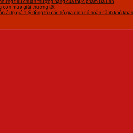
những tiêu chuẩn thượng hạng của thực phẩm Ba Lan
cơn mưa giải thưởng tết
n ái trị giá 1 tỷ đồng tới các hộ gia đình có hoàn cảnh khó khă