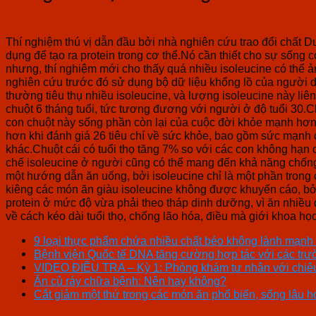
Thí nghiệm thú vị dẫn đầu bởi nhà nghiên cứu trao đổi chất D
dụng để tạo ra protein trong cơ thể.Nó cần thiết cho sự sống 
nhưng, thí nghiệm mới cho thấy quá nhiều isoleucine có thể 
nghiên cứu trước đó sử dụng bộ dữ liệu khổng lồ của người 
thường tiêu thụ nhiều isoleucine, và lượng isoleucine này li
chuột 6 tháng tuổi, tức tương đương với người ở độ tuổi 30.
con chuột này sống phần còn lại của cuộc đời khỏe mạnh hơn,
hơn khi đánh giá 26 tiêu chí về sức khỏe, bao gồm sức mạnh c
khác.Chuột cái có tuổi thọ tăng 7% so với các con không hạn c
chế isoleucine ở người cũng có thể mang đến khả năng chống 
một hướng dẫn ăn uống, bởi isoleucine chỉ là một phần tron
kiêng các món ăn giàu isoleucine không được khuyến cáo, bởi 
protein ở mức độ vừa phải theo tháp dinh dưỡng, vì ăn nhiều 
về cách kéo dài tuổi thọ, chống lão hóa, điều mà giới khoa họ
9 loại thực phẩm chứa nhiều chất béo không lành mạnh
Bệnh viện Quốc tế DNA tăng cường hợp tác với các trườn
VIDEO ĐIỀU TRA – Kỳ 1: Phòng khám tư nhân với chiêu t
Ăn củ ráy chữa bệnh: Nên hay không?
Cắt giảm một thứ trong các món ăn phổ biến, sống lâu