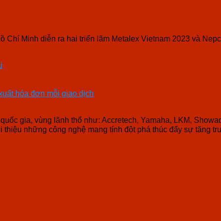
Hồ Chí Minh diễn ra hai triển lãm Metalex Vietnam 2023 và Nep
i
 xuất hóa đơn mỗi giao dịch
0 quốc gia, vùng lãnh thổ như: Accretech, Yamaha, LKM, Show
 thiệu những công nghệ mang tính đột phá thúc đẩy sự tăng t