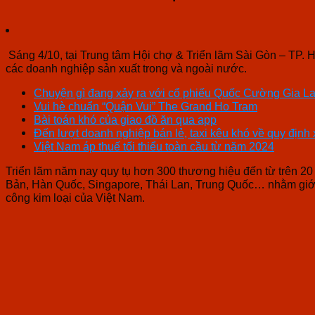
Sáng 4/10, tại Trung tâm Hội chợ & Triển lãm Sài Gòn – TP. 
các doanh nghiệp sản xuất trong và ngoài nước.
Chuyện gì đang xảy ra với cổ phiếu Quốc Cường Gia La
Vui hè chuẩn “Quận Vui” The Grand Ho Tram
Bài toán khó của giao đồ ăn qua app
Đến lượt doanh nghiệp bán lẻ, taxi kêu khó về quy định
Việt Nam áp thuế tối thiểu toàn cầu từ năm 2024
Triển lãm năm nay quy tụ hơn 300 thương hiệu đến từ trên 2
Bản, Hàn Quốc, Singapore, Thái Lan, Trung Quốc… nhằm giới
công kim loại của Việt Nam.