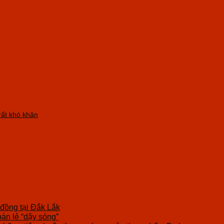
ất khó khăn
 đồng tại Đắk Lắk
bán lẻ “dậy sóng”