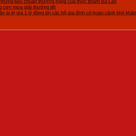
những tiêu chuẩn thượng hạng của thực phẩm Ba Lan
cơn mưa giải thưởng tết
n ái trị giá 1 tỷ đồng tới các hộ gia đình có hoàn cảnh khó khă