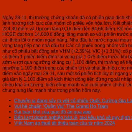
Ngày 28-11, thị trường chứng khoán đã có phiên giao dịch khi
ảnh hưởng tích cực của nhóm cổ phiếu vốn hóa lớn. Kết phiê
224,39 điểm và Upcom tăng 0,16 điểm lên 84,66 điểm. Độ rộng
HOSE đạt hơn 14.000 tỉ đồng, tăng mạnh so với phiên trước 
cải thiện tốt ở nhóm ngân hàng. Nhà đầu tư nước ngoài mua 
vọng tăng tiếp cho nhà đầu tư Các cổ phiếu trong nhóm vốn h
như cổ phiếu bất động sản VHM (+2,39%), VIC (+1,31%); cổ
có thêm 1 phiên kiểm định lại vùng giá 1.075 điểm trước khi 
sớm vượt qua ngưỡng kháng cự 1.100 điểm, thị trường sẽ tiếp 
ngưỡng 1.100 điểm trong các phiên tới và phát tín hiệu cho 
điểm vào ngày mai 29-11, sau một số phiên tích lũy đi ngang 
giá tâm lý 1.100 điểm sẽ kích thích dòng tiền đứng ngoài nhậ
chiều khá ấn tượng, biến động mạnh vào cuối phiên chiều. Duy
chung rung lắc mạnh như trong phiên hôm nay.
Chuyện gì đang xảy ra với cổ phiếu Quốc Cường Gia La
Vui hè chuẩn “Quận Vui” The Grand Ho Tram
Bài toán khó của giao đồ ăn qua app
Đến lượt doanh nghiệp bán lẻ, taxi kêu khó về quy định
Việt Nam áp thuế tối thiểu toàn cầu từ năm 2024