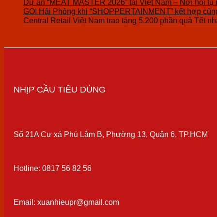
Dự án “MEAT MASTER 2026” tại Việt Nam – Nơi hội tụ 
GO! Hải Phòng khi “SHOPPERTAINMENT” kết hợp cùng 
Central Retail Việt Nam trao tặng 5.200 phần quà Tết nhâ
NHỊP CẦU TIÊU DÙNG
Số 21A Cư xá Phú Lâm B, Phường 13, Quận 6, TP.HCM
Hotline: 0817 56 82 56
Email: xuanhieupr@gmail.com