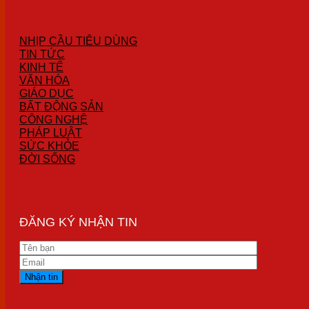
NHỊP CẦU TIÊU DÙNG
TIN TỨC
KINH TẾ
VĂN HÓA
GIÁO DỤC
BẤT ĐỘNG SẢN
CÔNG NGHỆ
PHÁP LUẬT
SỨC KHỎE
ĐỜI SỐNG
ĐĂNG KÝ NHẬN TIN