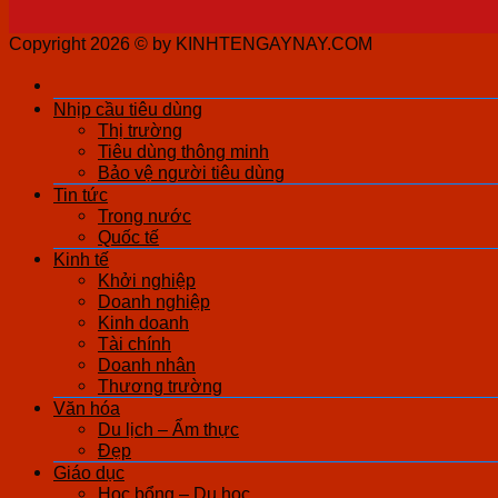
Copyright 2026 ©
by KINHTENGAYNAY.COM
Nhịp cầu tiêu dùng
Thị trường
Tiêu dùng thông minh
Bảo vệ người tiêu dùng
Tin tức
Trong nước
Quốc tế
Kinh tế
Khởi nghiệp
Doanh nghiệp
Kinh doanh
Tài chính
Doanh nhân
Thương trường
Văn hóa
Du lịch – Ẩm thực
Đẹp
Giáo dục
Học bổng – Du học