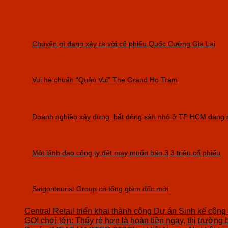
Chuyện gì đang xảy ra với cổ phiếu Quốc Cường Gia Lai
Vui hè chuẩn “Quận Vui” The Grand Ho Tram
Doanh nghiệp xây dựng, bất động sản nhỏ ở TP HCM đang r
Một lãnh đạo công ty dệt may muốn bán 3,3 triệu cổ phiếu
Saigontourist Group có tổng giám đốc mới
Central Retail triển khai thành công Dự án Sinh kế cộng
GO! chơi lớn: Thấy rẻ hơn là hoàn tiền ngay, thị trường 