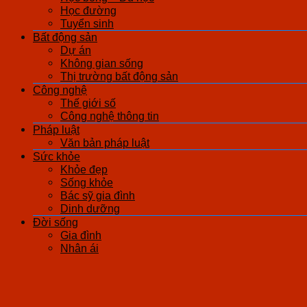
Học đường
Tuyển sinh
Bất động sản
Dự án
Không gian sống
Thị trường bất động sản
Công nghệ
Thế giới số
Công nghệ thông tin
Pháp luật
Văn bản pháp luật
Sức khỏe
Khỏe đẹp
Sống khỏe
Bác sỹ gia đình
Dinh dưỡng
Đời sống
Gia đình
Nhân ái