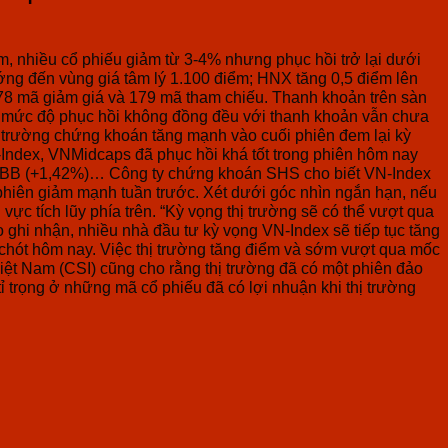
m, nhiều cổ phiếu giảm từ 3-4% nhưng phục hồi trở lại dưới
ng đến vùng giá tâm lý 1.100 điểm; HNX tăng 0,5 điểm lên
 278 mã giảm giá và 179 mã tham chiếu. Thanh khoản trên sàn
n mức độ phục hồi không đồng đều với thanh khoản vẫn chưa
 trường chứng khoán tăng mạnh vào cuối phiên đem lại kỳ
-Index, VNMidcaps đã phục hồi khá tốt trong phiên hôm nay
 MBB (+1,42%)… Công ty chứng khoán SHS cho biết VN-Index
u phiên giảm mạnh tuần trước. Xét dưới góc nhìn ngắn hạn, nếu
c tích lũy phía trên. “Kỳ vọng thị trường sẽ có thể vượt qua
ghi nhận, nhiều nhà đầu tư kỳ vọng VN-Index sẽ tiếp tục tăng
t chót hôm nay. Việc thị trường tăng điểm và sớm vượt qua mốc
Việt Nam (CSI) cũng cho rằng thị trường đã có một phiên đảo
ỉ trọng ở những mã cổ phiếu đã có lợi nhuận khi thị trường