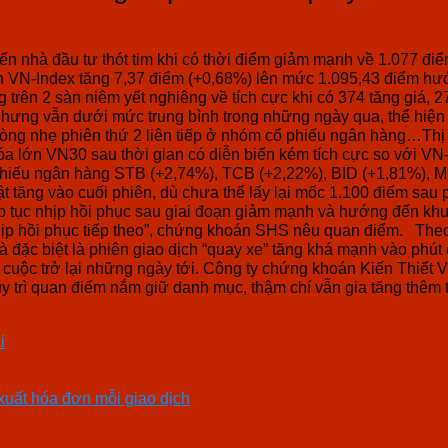
ến nhà đầu tư thót tim khi có thời điểm giảm mạnh về 1.077 điể
n VN-Index tăng 7,37 điểm (+0,68%) lên mức 1.095,43 điểm hướ
 trên 2 sàn niêm yết nghiêng về tích cực khi có 374 tăng giá,
nhưng vẫn dưới mức trung bình trong những ngày qua, thể hiệ
ròng nhẹ phiên thứ 2 liên tiếp ở nhóm cổ phiếu ngân hàng…Thị
óa lớn VN30 sau thời gian có diễn biến kém tích cực so với VN
 phiếu ngân hàng STB (+2,74%), TCB (+2,22%), BID (+1,81%),
bật tăng vào cuối phiên, dù chưa thể lấy lại mốc 1.100 điểm sa
tục nhịp hồi phục sau giai đoạn giảm mạnh và hướng đến khu vự
nhịp hồi phục tiếp theo”, chứng khoán SHS nêu quan điểm. Theo 
và đặc biệt là phiên giao dịch “quay xe” tăng khá mạnh vào phú
p cuộc trở lại những ngày tới. Công ty chứng khoán Kiến Thiết 
 trì quan điểm nắm giữ danh mục, thậm chí vẫn gia tăng thêm t
i
 xuất hóa đơn mỗi giao dịch