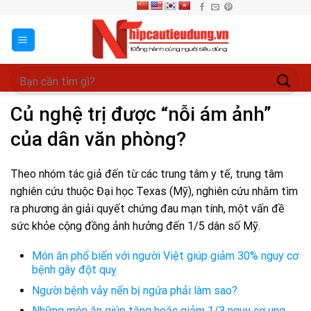
Skip
to
content
Củ nghệ trị được “nỗi ám ảnh”
của dân văn phòng?
Theo nhóm tác giả đến từ các trung tâm y tế, trung tâm
nghiên cứu thuộc Đại học Texas (Mỹ), nghiên cứu nhằm tìm
ra phương án giải quyết chứng đau mạn tính, một vấn đề
sức khỏe cộng đồng ảnh hưởng đến 1/5 dân số Mỹ.
Món ăn phổ biến với người Việt giúp giảm 30% nguy cơ
bệnh gây đột quỵ
Người bệnh vảy nến bị ngứa phải làm sao?
Những món ăn giúp tăng hoặc giảm 1/3 nguy cơ ung