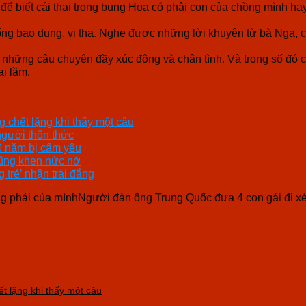
 để biết cái thai trong bụng Hoa có phải con của chồng mình 
ng bao dung, vị tha. Nghe được những lời khuyên từ bà Nga, c
à những câu chuyện đầy xúc động và chân tình. Và trong số đó
ai lầm.
 chết lặng khi thấy một câu
 người thổn thức
10 năm bị cấm yêu
cũng khen nức nở
 trẻ’ nhận trái đắng
g phải của mìnhNgười đàn ông Trung Quốc đưa 4 con gái đi xét
t lặng khi thấy một câu