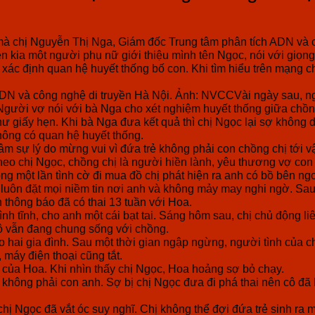
 chị Nguyễn Thị Nga, Giám đốc Trung tâm phân tích ADN và cô
n kia một người phụ nữ giới thiệu mình tên Ngọc, nói với giọn
 xác định quan hệ huyết thống bố con. Khi tìm hiểu trên mạng c
 ADN và công nghệ di truyền Hà Nội. Ảnh: NVCCVài ngày sau, 
. Người vợ nói với bà Nga cho xét nghiệm huyết thống giữa ch
hư giấy hẹn. Khi bà Nga đưa kết quả thì chị Ngọc lại sợ khôn
không có quan hệ huyết thống.
m sự lý do mừng vui vì đứa trẻ không phải con chồng chị tới v
eo chị Ngọc, chồng chị là người hiền lành, yêu thương vợ con
 một lần tình cờ đi mua đồ chị phát hiện ra anh có bồ bên ngo
chị luôn đặt mọi niềm tin nơi anh và không mảy may nghi ngờ. 
 thông báo đã có thai 13 tuần với Hoa.
nh tĩnh, cho anh một cái bạt tai. Sáng hôm sau, chị chủ động 
 cô vẫn đang chung sống với chồng.
hai gia đình. Sau một thời gian ngập ngừng, người tình của ch
 máy điện thoại cũng tắt.
ê của Hoa. Khi nhìn thấy chị Ngọc, Hoa hoảng sợ bỏ chạy.
i không phải con anh. Sợ bị chị Ngọc đưa đi phá thai nên cô đã
hị Ngọc đã vắt óc suy nghĩ. Chị không thể đợi đứa trẻ sinh ra