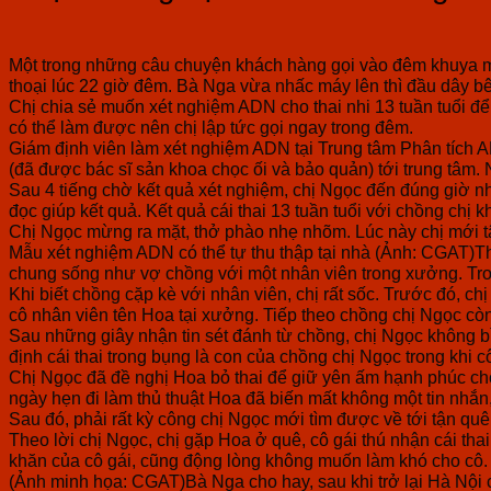
Một trong những câu chuyện khách hàng gọi vào đêm khuya mà
thoại lúc 22 giờ đêm. Bà Nga vừa nhấc máy lên thì đầu dây bê
Chị chia sẻ muốn xét nghiệm ADN cho thai nhi 13 tuần tuổi để
có thể làm được nên chị lập tức gọi ngay trong đêm.
Giám định viên làm xét nghiệm ADN tại Trung tâm Phân tích
(đã được bác sĩ sản khoa chọc ối và bảo quản) tới trung tâm
Sau 4 tiếng chờ kết quả xét nghiệm, chị Ngọc đến đúng giờ n
đọc giúp kết quả. Kết quả cái thai 13 tuần tuổi với chồng chị 
Chị Ngọc mừng ra mặt, thở phào nhẹ nhõm. Lúc này chị mới tâ
Mẫu xét nghiệm ADN có thể tự thu thập tại nhà (Ảnh: CGAT)Th
chung sống như vợ chồng với một nhân viên trong xưởng. Trong
Khi biết chồng cặp kè với nhân viên, chị rất sốc. Trước đó, 
cô nhân viên tên Hoa tại xưởng. Tiếp theo chồng chị Ngọc còn
Sau những giây nhận tin sét đánh từ chồng, chị Ngọc không bì
định cái thai trong bụng là con của chồng chị Ngọc trong khi
Chị Ngọc đã đề nghị Hoa bỏ thai để giữ yên ấm hạnh phúc cho 
ngày hẹn đi làm thủ thuật Hoa đã biến mất không một tin nhắn,
Sau đó, phải rất kỳ công chị Ngọc mới tìm được về tới tận qu
Theo lời chị Ngọc, chị gặp Hoa ở quê, cô gái thú nhận cái tha
khăn của cô gái, cũng động lòng không muốn làm khó cho cô.
(Ảnh minh họa: CGAT)Bà Nga cho hay, sau khi trở lại Hà Nội c