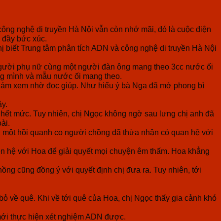
ng nghệ di truyền Hà Nội vẫn còn nhớ mãi, đó là cuộc điện
g đầy bức xúc.
hị biết Trung tâm phân tích ADN và công nghệ di truyền Hà Nội
người phụ nữ cùng một người đàn ông mang theo 3cc nước ối
ồng mình và mẫu nước ối mang theo.
g dám xem nhờ đọc giúp. Như hiểu ý bà Nga đã mở phong bì
ậy.
 hết mức. Tuy nhiên, chị Ngọc không ngờ sau lưng chị anh đã
ài.
Sau một hồi quanh co người chồng đã thừa nhận có quan hệ với
liên hệ với Hoa để giải quyết mọi chuyện êm thấm. Hoa khẳng
ồng cũng đồng ý với quyết định chị đưa ra. Tuy nhiên, tới
 bỏ về quê. Khi về tới quê của Hoa, chị Ngọc thấy gia cảnh khó
 mới thực hiện xét nghiệm ADN được.