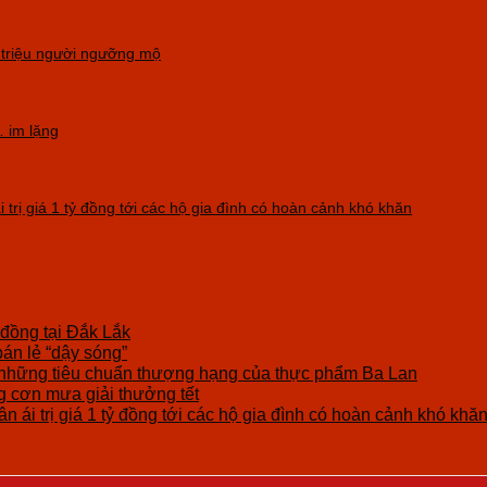
 triệu người ngưỡng mộ
 im lặng
 trị giá 1 tỷ đồng tới các hộ gia đình có hoàn cảnh khó khăn
 đồng tại Đắk Lắk
bán lẻ “dậy sóng”
những tiêu chuẩn thượng hạng của thực phẩm Ba Lan
cơn mưa giải thưởng tết
n ái trị giá 1 tỷ đồng tới các hộ gia đình có hoàn cảnh khó khă