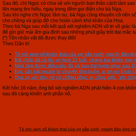
Sau đó, chị Ngọc có chia sẻ với người bạn thân cách làm sao
lên mạng tìm hiểu, ngay trong đêm gọi điện cho bà Nga.
Sau khi nghe chị Ngọc tâm sự, bà Nga cũng khuyên cô nên số
cho chồng và giúp đỡ cho hoàn cảnh khó khăn của Hoa.
Theo bà Nga sau mỗi kết quả xét nghiệm ADN vô tri vô giác l
để gìn giữ mái ấm gia đình sau những phút giây trót dại mắc s
(*) Tên nhân vật đã được thay đổi!
Theo Dân trí
Tò mò xem sổ khám thai của vợ sắp cưới, người đàn ông
Bất chấp tất cả lấy vợ hơn 22 tuổi, chàng trai khiến mọi
Nhờ làm được điều này, tôi và bạn trai hạnh phúc sau 
Đặc sản bắt nguồn từ chuyện tình buồn, ai tới xứ Đoài 
Qua lại với phụ nữ có chồng phục vụ công việc, ‘phi công
Kết hôn 16 năm, ông bố xét nghiệm ADN phát hiện 4 con khôn
sau đó càng khiến anh phẫn nộ.
Tò mò xem sổ khám thai của vợ sắp cưới, người đàn ông chế