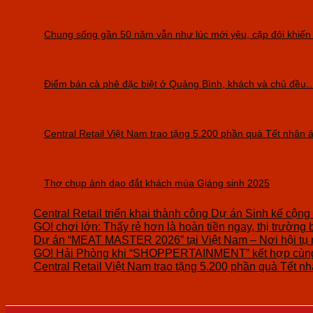
Chung sống gần 50 năm vẫn như lúc mới yêu, cặp đôi khiến
Điểm bán cà phê đặc biệt ở Quảng Bình, khách và chủ đều…
Central Retail Việt Nam trao tặng 5.200 phần quà Tết nhân ái
Thợ chụp ảnh dạo đắt khách mùa Giáng sinh 2025
Central Retail triển khai thành công Dự án Sinh kế cộng
GO! chơi lớn: Thấy rẻ hơn là hoàn tiền ngay, thị trường 
Dự án “MEAT MASTER 2026” tại Việt Nam – Nơi hội tụ 
GO! Hải Phòng khi “SHOPPERTAINMENT” kết hợp cùng 
Central Retail Việt Nam trao tặng 5.200 phần quà Tết nhâ