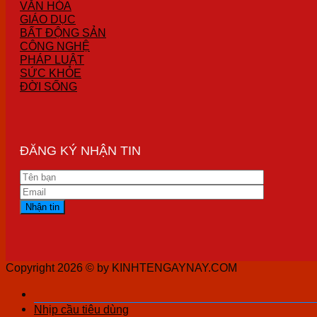
VĂN HÓA
GIÁO DỤC
BẤT ĐỘNG SẢN
CÔNG NGHỆ
PHÁP LUẬT
SỨC KHỎE
ĐỜI SỐNG
ĐĂNG KÝ NHẬN TIN
Copyright 2026 ©
by KINHTENGAYNAY.COM
Nhịp cầu tiêu dùng