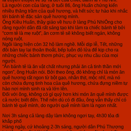
Là người con của làng, ở tuổi 86, ông Huấn chứng kiến
nhiều thăng trầm của quê hương, và hết sức tự hào khi nhắc
tới bánh tẻ đặc sản quê hương mình.
Ông Kiều Huấn, thầy giáo về hưu ở làng Phú NhiÔng cho
rằng người dân đã rất sáng tạo khi làm ra chiếc bánh tẻ bởi
“cơm tẻ là mẹ ruột”, ăn cơm tẻ sẽ không biết ngán, không
nóng ruột.
Ngôi làng hiện còn 32 hộ làm nghề. Mỗi dịp lễ, Tết, những
đôi bàn tay lại thoăn thoắt, bếp luôn đỏ lửa để kịp cho ra
những chiếc bánh thơm phức, phục vụ nhu cầu của mọi
người.
“Ăn bánh tẻ là ăn vật chất nhưng phải ăn cả tinh thần mới
ngon”, ông Huấn nói. Bởi theo ông, đó không chỉ là món ăn
quê hương rất ngon từ bột gạo, nhân thịt, mộc nhĩ, mà nó
còn chứa đựng tinh hoa của quê hương, chứa đựng niềm tự
hào nơi mình sinh ra và lớn lên.
Đối với ông, không có gì quý hơn khi món ăn quê mình được
cả nước biết đến. Thế nên dù có đi đâu, ông vẫn thấy chỉ có
bánh tẻ quê mình, do người quê mình làm là ngon nhất.
Nơi 3h sáng cả làng dậy làm không ngơi tay, 4h30 tỏa đi
khắp phố
Hàng ngày, cứ khoảng 2-3h sáng, người dân Phú Thượng