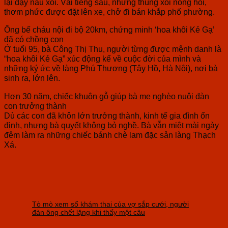
lại dậy nấu xôi. Vài tiếng sau, những thúng xôi nóng hổi,
thơm phức được đặt lên xe, chở đi bán khắp phố phường.
Ông bế cháu nội đi bộ 20km, chứng minh ‘hoa khôi Kẻ Gạ’
đã có chồng con
Ở tuổi 95, bà Công Thị Thu, người từng được mệnh danh là
“hoa khôi Kẻ Gạ” xúc động kể về cuộc đời của mình và
những ký ức về làng Phú Thượng (Tây Hồ, Hà Nội), nơi bà
sinh ra, lớn lên.
Hơn 30 năm, chiếc khuôn gỗ giúp bà mẹ nghèo nuôi đàn
con trưởng thành
Dù các con đã khôn lớn trưởng thành, kinh tế gia đình ổn
định, nhưng bà quyết không bỏ nghề. Bà vẫn miệt mài ngày
đêm làm ra những chiếc bánh chè lam đặc sản làng Thạch
Xá.
Tò mò xem sổ khám thai của vợ sắp cưới, người
đàn ông chết lặng khi thấy một câu