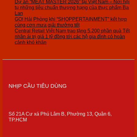
Dự án “MEAT MASTER 2026” tại Việt Nam – Nơi hội
tụ những tiêu chuẩn thượng hạng của thực phẩm Ba
Lan
GO! Hải Phòng khi “SHOPPERTAINMENT” kết hợp
cùng cơn mưa giải thưởng tết
Central Retail Việt Nam trao tặng 5.200 phần quà Tết
nhân ái trị giá 1 tỷ đồng tới các hộ gia đình có hoàn
cảnh khó khăn
NHỊP CẦU TIÊU DÙNG
Số 21A Cư xá Phú Lâm B, Phường 13, Quận 6,
TP.HCM