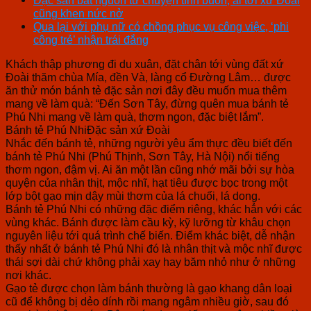
cũng khen nức nở
Qua lại với phụ nữ có chồng phục vụ công việc, ‘phi
công trẻ’ nhận trái đắng
Khách thập phương đi du xuân, đặt chân tới vùng đất xứ
Đoài thăm chùa Mía, đền Và, làng cổ Đường Lâm… được
ăn thử món bánh tẻ đặc sản nơi đây đều muốn mua thêm
mang về làm quà: “Đến Sơn Tây, đừng quên mua bánh tẻ
Phú Nhi mang về làm quà, thơm ngon, đặc biệt lắm”.
Bánh tẻ Phú NhiĐặc sản xứ Đoài
Nhắc đến bánh tẻ, những người yêu ẩm thực đều biết đến
bánh tẻ Phú Nhi (Phú Thịnh, Sơn Tây, Hà Nội) nổi tiếng
thơm ngon, đậm vị. Ai ăn một lần cũng nhớ mãi bởi sự hòa
quyện của nhân thịt, mộc nhĩ, hạt tiêu được bọc trong một
lớp bột gạo mịn dậy mùi thơm của lá chuối, lá dong.
Bánh tẻ Phú Nhi có những đặc điểm riêng, khác hẳn với các
vùng khác. Bánh được làm cầu kỳ, kỹ lưỡng từ khâu chọn
nguyên liệu tới quá trình chế biến. Điểm khác biệt, dễ nhận
thấy nhất ở bánh tẻ Phú Nhi đó là nhân thịt và mộc nhĩ được
thái sợi dài chứ không phải xay hay băm nhỏ như ở những
nơi khác.
Gạo tẻ được chọn làm bánh thường là gạo khang dân loại
cũ để không bị dẻo dính rồi mang ngâm nhiều giờ, sau đó