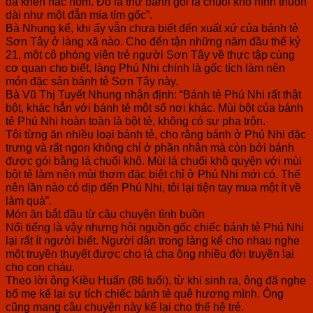
đã khen nắc nỏm. Đó là thứ bánh gói lá chuối khô hình thuôn
dài như một đẵn mía tím gốc”.
Bà Nhung kể, khi ấy vẫn chưa biết đến xuất xứ của bánh tẻ
Sơn Tây ở làng xã nào. Cho đến tận những năm đầu thế kỷ
21, một cô phóng viên trẻ người Sơn Tây về thực tập cùng
cơ quan cho biết, làng Phú Nhi chính là gốc tích làm nên
món đặc sản bánh tẻ Sơn Tây này.
Bà Vũ Thị Tuyết Nhung nhận định: “Bánh tẻ Phú Nhi rất thật
bột, khác hẳn với bánh tẻ một số nơi khác. Mùi bột của bánh
tẻ Phú Nhi hoàn toàn là bột tẻ, không có sự pha trộn.
Tôi từng ăn nhiều loại bánh tẻ, cho rằng bánh ở Phú Nhi đặc
trưng và rất ngon không chỉ ở phần nhân mà còn bởi bánh
được gói bằng lá chuối khô. Mùi lá chuối khô quyện với mùi
bột tẻ làm nên mùi thơm đặc biệt chỉ ở Phú Nhi mới có. Thế
nên lần nào có dịp đến Phú Nhi, tôi lại tiện tay mua một ít về
làm quà”.
Món ăn bắt đầu từ câu chuyện tình buồn
Nổi tiếng là vậy nhưng hỏi nguồn gốc chiếc bánh tẻ Phú Nhi
lại rất ít người biết. Người dân trong làng kể cho nhau nghe
một truyền thuyết được cho là cha ông nhiều đời truyền lại
cho con cháu.
Theo lời ông Kiều Huấn (86 tuổi), từ khi sinh ra, ông đã nghe
bố mẹ kể lại sự tích chiếc bánh tẻ quê hương mình. Ông
cũng mang câu chuyện này kể lại cho thế hệ trẻ.