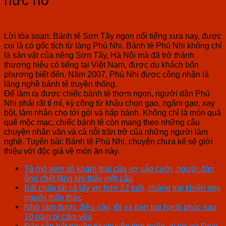
nức nở
Lời tòa soạn: Bánh tẻ Sơn Tây ngon nổi tiếng xưa nay, được
coi là có gốc tích từ làng Phú Nhi. Bánh tẻ Phú Nhi không chỉ
là sản vật của riêng Sơn Tây, Hà Nội mà đã trở thành
thương hiệu có tiếng tại Việt Nam, được du khách bốn
phương biết đến. Năm 2007, Phú Nhi được công nhận là
làng nghề bánh tẻ truyền thống.
Để làm ra được chiếc bánh tẻ thơm ngon, người dân Phú
Nhi phải rất tỉ mỉ, kỳ công từ khâu chọn gạo, ngâm gạo, xay
bột, làm nhân cho tới gói và hấp bánh. Không chỉ là món quà
quê mộc mạc, chiếc bánh tẻ còn mang theo những câu
chuyện nhân văn và cả nỗi trăn trở của những người làm
nghề. Tuyến bài: Bánh tẻ Phú Nhi, chuyện chưa kể sẽ giới
thiệu với độc giả về món ăn này.
Tò mò xem sổ khám thai của vợ sắp cưới, người đàn
ông chết lặng khi thấy một câu
Bất chấp tất cả lấy vợ hơn 22 tuổi, chàng trai khiến mọi
người thổn thức
Nhờ làm được điều này, tôi và bạn trai hạnh phúc sau
10 năm bị cấm yêu
Đặc sản bắt nguồn từ chuyện tình buồn, ai tới xứ Đoài