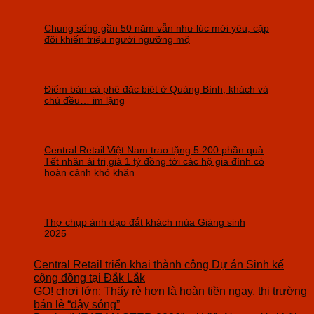
Chung sống gần 50 năm vẫn như lúc mới yêu, cặp
đôi khiến triệu người ngưỡng mộ
Điểm bán cà phê đặc biệt ở Quảng Bình, khách và
chủ đều… im lặng
Central Retail Việt Nam trao tặng 5.200 phần quà
Tết nhân ái trị giá 1 tỷ đồng tới các hộ gia đình có
hoàn cảnh khó khăn
Thợ chụp ảnh dạo đắt khách mùa Giáng sinh
2025
Central Retail triển khai thành công Dự án Sinh kế
cộng đồng tại Đắk Lắk
GO! chơi lớn: Thấy rẻ hơn là hoàn tiền ngay, thị trường
bán lẻ “dậy sóng”