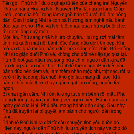
Tên gọi “Phú Nhi” được ghép từ tên của chàng trai Nguyễn
Phú và nàng Hoàng Nhi. Nguyễn Phú là người làng Giáp
Đoài, con của bà Trọng làm nghề bán trầu vỏ, bố làm nông
dân. Còn Hoàng Nhi là con bà Hương làm nghề nấu bánh
đúc bán ở chợ. Phú và Nhi biết nhau qua những buổi chợ,
rồi đem lòng quý mến.
Một lần, Phú sang nhà Nhi trò chuyện. Hai người mải tâm
tình mà quên mất nồi bánh đúc đang nấu dở trên bếp. Khi
mở ra đã quá muộn, bánh đúc nửa sống nửa chín. Bố Hoàng
Nhi tức giận đuổi Phú về, không cho đôi trẻ tiếp tục qua lại.
Từ nồi bột gạo nấu nửa sống nửa chín, người dân xưa đã
tận dụng và tạo nên chiếc bánh tẻ thơm ngonPhú tiếc nồi
bánh đúc nên đem về, làm thêm nhân mộc nhĩ, thịt nạc, rồi ra
vườn lấy lá dong, lá chuối khô gói lại, mang đi luộc. Khi
bánh chín, mùi thơm bay ngào ngạt, ăn nóng, nguội đều
ngon.
Bị cha ngăn cấm, Nhi ốm tương tư, sinh bệnh rồi mất. Phú
cũng không lấy vợ, một lòng với người yêu. Hàng năm vào
ngày giỗ của Nhi, Phú đều mang bánh đến cúng. Sau này,
Phú đã truyền lại bí quyết làm bánh cho người dân trong
làng.
Bánh tẻ Phú Nhi ra đời từ câu chuyện tình yêu buồn đó.
Hiện nay, người dân Phú Nhi lưu truyền tích này và cho đó
là truyền thuyết về sự ra đời của chiếc bánh tẻ Phú Nhi.