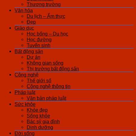
Thương trường
Văn hóa
Du lịch – Ẩm thực
Đẹp
Giáo dục
Học bổng – Du học
Học đường
Tuyển sinh
Bất động sản
Dự án
Không gian sống
Thị trường bất động sản
Công nghệ
Thế giới số
Công nghệ thông tin
Pháp luật
Văn bản pháp luật
Sức khỏe
Khỏe đẹp
Sống khỏe
Bác sỹ gia đình
Dinh dưỡng
Đời sống