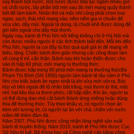
xay thành bột nước. Bột nước được tiếp tục ngâm nhiều giờ
và chắt nước, lấy phần bột mịn sau đó mới mang quấy thành
bột để làm bánh. Nhân thịt và mộc nhĩ cũng phải chọn loại
ngon, sạch, thái nhỏ mang xào, nêm nếm gia vị chuẩn để
vừa vặn, dậy mùi. Ngoài lá dong, lá chuối khô được dùng để
gói bên ngoài cho dậy mùi thơm.
Ngày nay, bánh tẻ Phú Nhi nổi tiếng không chỉ ở Hà Nội mà
còn được nhiều người ở các tỉnh thành biết đến. Mỗi khi đến
Phú Nhi, người ta coi đây là thứ quà quê giá trị để mang về
biếu, tặng. Chiếc bánh đơn giản nhưng các công đoạn làm
vô cùng tỉ mỉ, cẩn thận. Bánh sau khi hoàn thiện được cho
vào lò hấp 60 phút, mới mang ra thưởng thức.
Bánh được hấp trong 60 phút mới mang ra thưởng thứcBà
Phạm Thị Bình (SN 1956) người làm bánh tẻ lâu năm ở Phú
Nhi cho biết, bánh ăn ngon nhất là khi vừa mới vớt ra. Bóc
lớp vỏ bên ngoài để lộ nhân bột trắng, mùi thơm từ thịt, mộc
nhĩ, hạt tiêu tỏa ra thơm phức, rất hấp dẫn. Khi ăn, người ta
có thể dùng dao nhỏ cắt bánh thành từng miếng hoặc dùng
thìa để thưởng thức. Tùy theo khẩu vị, có người chọn ăn
kèm với tương ớt, có người lại ăn với chả, chấm với nước
mắm để thêm đậm đà.
Năm 2007, Phú Nhi được công nhận làng nghề sản xuất
bánh tẻ truyền thống. Năm 2010, bánh tẻ Phú Nhi được Cục
Sở hữu trí tuệ, Bộ Khoa học và Công nghệ cấp bằng công