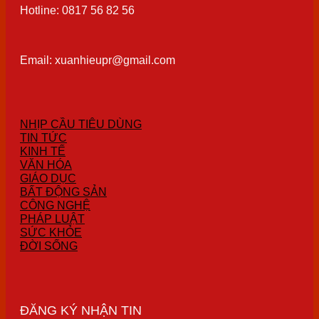
Hotline: 0817 56 82 56
Email: xuanhieupr@gmail.com
NHỊP CẦU TIÊU DÙNG
TIN TỨC
KINH TẾ
VĂN HÓA
GIÁO DỤC
BẤT ĐỘNG SẢN
CÔNG NGHỆ
PHÁP LUẬT
SỨC KHỎE
ĐỜI SỐNG
ĐĂNG KÝ NHẬN TIN