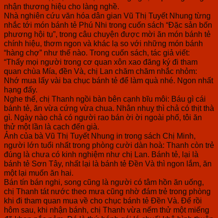
nhận thương hiệu cho làng nghề.
Nhà nghiên cứu văn hóa dân gian Vũ Thị Tuyết Nhung từng
nhắc tới món bánh tẻ Phú Nhi trong cuốn sách “Đặc sản bốn
phương hội tụ”, trong câu chuyện được mời ăn món bánh tẻ
chính hiệu, thơm ngon và khác lạ so với những món bánh
“hàng chợ” như thế nào. Trong cuốn sách, tác giả viết:
“Thấy mọi người trong cơ quan xôn xao đăng ký đi tham
quan chùa Mía, đền Và, chị Lan chăm chăm nhắc nhỏm:
Nhớ mua lấy vài ba chục bánh tẻ để làm quà nhé. Ngon nhất
hạng đấy.
Nghe thế, chị Thanh ngồi bàn bên cạnh bĩu môi: Báu gì cái
bánh tẻ, ăn vừa cứng vừa chua. Nhân nhuỵ thì chả có thịt thà
gì. Ngày nào chả có người rao bán ời ời ngoài phố, tôi ăn
thử một lần là cạch đến già.
Ảnh của bà Vũ Thị Tuyết Nhung in trong sách Chị Minh,
người lớn tuổi nhất trong phòng cười dàn hoà: Thanh còn trẻ
đúng là chưa có kinh nghiệm như chị Lan. Bánh tẻ, lại là
bánh tẻ Sơn Tây, nhất lại là bánh tẻ Đền Và thì ngon lắm, ăn
một lại muốn ăn hai.
Bán tín bán nghi, song cũng là người có tâm hồn ăn uống,
chị Thanh tát nước theo mưa cũng nhờ đám trẻ trong phòng
khi đi tham quan mua về cho chục bánh tẻ Đền Và. Để rồi
hôm sau, khi nhận bánh, chị Thanh vừa nếm thử một miếng