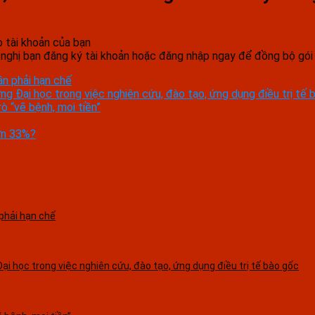
 tài khoản của bạn
nghị bạn đăng ký tài khoản hoặc đăng nhập ngay để đồng bộ gói 
ần phải hạn chế
 Đại học trong việc nghiên cứu, đào tạo, ứng dụng điều trị tế 
 “vẽ bệnh, moi tiền”
ơn 33%?
phải hạn chế
i học trong việc nghiên cứu, đào tạo, ứng dụng điều trị tế bào gốc