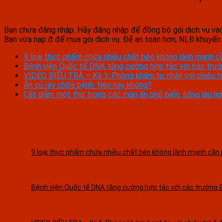
Bạn chưa đăng nhập. Hãy đăng nhập để đồng bộ gói dịch vụ vào
Bạn vừa nạp đ để mua gói dich vụ. Để an toàn hơn, NLĐ khuyến 
9 loại thực phẩm chứa nhiều chất béo không lành mạnh c
Bệnh viện Quốc tế DNA tăng cường hợp tác với các trường
VIDEO ĐIỀU TRA – Kỳ 1: Phòng khám tư nhân với chiêu trò
Ăn củ ráy chữa bệnh: Nên hay không?
Cắt giảm một thứ trong các món ăn phổ biến, sống lâu h
9 loại thực phẩm chứa nhiều chất béo không lành mạnh cần 
Bệnh viện Quốc tế DNA tăng cường hợp tác với các trường Đạ