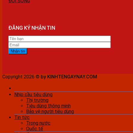
ĐỜI SỐNG
ĐĂNG KÝ NHẬN TIN
Copyright 2026 ©
by KINHTENGAYNAY.COM
Nhịp cầu tiêu dùng
Thị trường
Tiêu dùng thông minh
Bảo vệ người tiêu dùng
Tin tức
Trong nước
Quốc tế