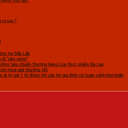
 bệnh, moi tiền”
ờ ra sao ?
i
ồng tại Đắk Lắk
n lẻ “dậy sóng”
hững tiêu chuẩn thượng hạng của thực phẩm Ba Lan
ơn mưa giải thưởng tết
 ái trị giá 1 tỷ đồng tới các hộ gia đình có hoàn cảnh khó khăn