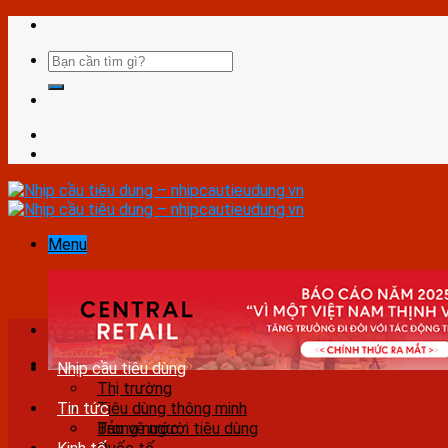
Skip
to
content
Menu
Nhịp cầu tiêu dùng
Thị trường
Tin tức
Tiêu dùng thông minh
Bảo vệ người tiêu dùng
Trong nước