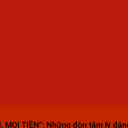
MOI TIỀN”: Những đòn tâm lý đáng