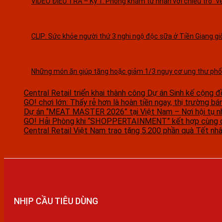
VIDEO ĐIỀU TRA – Kỳ 1: Phòng khám tư nhân với chiêu trò “vẽ
CLIP: Sức khỏe người thứ 3 nghi ngộ độc sữa ở Tiền Giang gi
Những món ăn giúp tăng hoặc giảm 1/3 nguy cơ ung thư phổ
Central Retail triển khai thành công Dự án Sinh kế cộng đ
GO! chơi lớn: Thấy rẻ hơn là hoàn tiền ngay, thị trường bá
Dự án “MEAT MASTER 2026” tại Việt Nam – Nơi hội tụ n
GO! Hải Phòng khi “SHOPPERTAINMENT” kết hợp cùng c
Central Retail Việt Nam trao tặng 5.200 phần quà Tết nhân
NHỊP CẦU TIÊU DÙNG