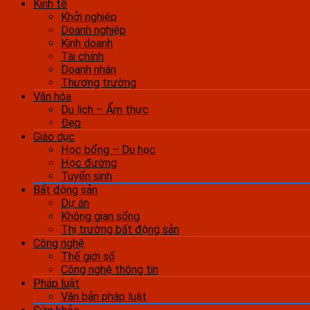
Kinh tế
Khởi nghiệp
Doanh nghiệp
Kinh doanh
Tài chính
Doanh nhân
Thương trường
Văn hóa
Du lịch – Ẩm thực
Đẹp
Giáo dục
Học bổng – Du học
Học đường
Tuyển sinh
Bất động sản
Dự án
Không gian sống
Thị trường bất động sản
Công nghệ
Thế giới số
Công nghệ thông tin
Pháp luật
Văn bản pháp luật