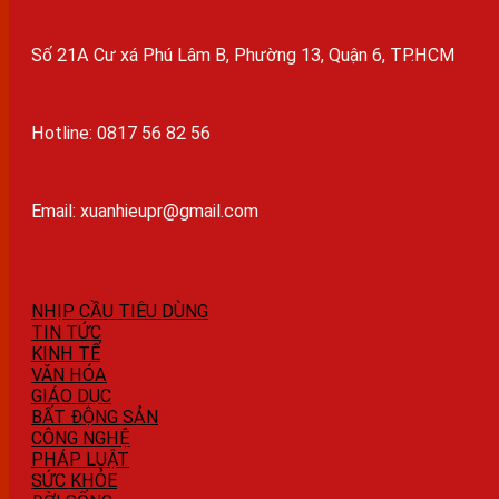
Số 21A Cư xá Phú Lâm B, Phường 13, Quận 6, TP.HCM
Hotline: 0817 56 82 56
Email: xuanhieupr@gmail.com
NHỊP CẦU TIÊU DÙNG
TIN TỨC
KINH TẾ
VĂN HÓA
GIÁO DỤC
BẤT ĐỘNG SẢN
CÔNG NGHỆ
PHÁP LUẬT
SỨC KHỎE