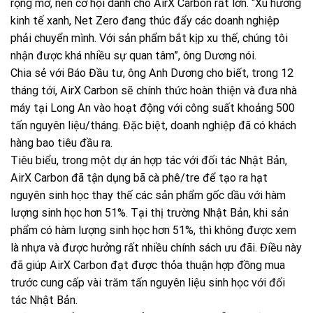
rộng mở, nên cơ hội dành cho AirX Carbon rất lớn. “Xu hướng
kinh tế xanh, Net Zero đang thúc đẩy các doanh nghiệp
phải chuyển mình. Với sản phẩm bắt kịp xu thế, chúng tôi
nhận được khá nhiều sự quan tâm”, ông Dương nói.
Chia sẻ với Báo Đầu tư, ông Anh Dương cho biết, trong 12
tháng tới, AirX Carbon sẽ chính thức hoàn thiện và đưa nhà
máy tại Long An vào hoạt động với công suất khoảng 500
tấn nguyên liệu/tháng. Đặc biệt, doanh nghiệp đã có khách
hàng bao tiêu đầu ra.
Tiêu biểu, trong một dự án hợp tác với đối tác Nhật Bản,
AirX Carbon đã tận dụng bã cà phê/tre để tạo ra hạt
nguyên sinh học thay thế các sản phẩm gốc dầu với hàm
lượng sinh học hơn 51%. Tại thị trường Nhật Bản, khi sản
phẩm có hàm lượng sinh học hơn 51%, thì không được xem
là nhựa và được hưởng rất nhiều chính sách ưu đãi. Điều này
đã giúp AirX Carbon đạt được thỏa thuận hợp đồng mua
trước cung cấp vài trăm tấn nguyên liệu sinh học với đối
tác Nhật Bản.