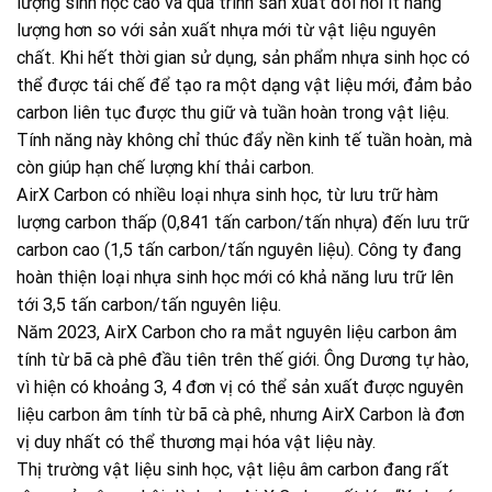
lượng sinh học cao và quá trình sản xuất đòi hỏi ít năng
lượng hơn so với sản xuất nhựa mới từ vật liệu nguyên
chất. Khi hết thời gian sử dụng, sản phẩm nhựa sinh học có
thể được tái chế để tạo ra một dạng vật liệu mới, đảm bảo
carbon liên tục được thu giữ và tuần hoàn trong vật liệu.
Tính năng này không chỉ thúc đẩy nền kinh tế tuần hoàn, mà
còn giúp hạn chế lượng khí thải carbon.
AirX Carbon có nhiều loại nhựa sinh học, từ lưu trữ hàm
lượng carbon thấp (0,841 tấn carbon/tấn nhựa) đến lưu trữ
carbon cao (1,5 tấn carbon/tấn nguyên liệu). Công ty đang
hoàn thiện loại nhựa sinh học mới có khả năng lưu trữ lên
tới 3,5 tấn carbon/tấn nguyên liệu.
Năm 2023, AirX Carbon cho ra mắt nguyên liệu carbon âm
tính từ bã cà phê đầu tiên trên thế giới. Ông Dương tự hào,
vì hiện có khoảng 3, 4 đơn vị có thể sản xuất được nguyên
liệu carbon âm tính từ bã cà phê, nhưng AirX Carbon là đơn
vị duy nhất có thể thương mại hóa vật liệu này.
Thị trường vật liệu sinh học, vật liệu âm carbon đang rất