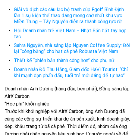
Giải vô địch các câu lạc bộ tranh cúp Fgolf Bình Định
lần 1 sự kiện thể thao đáng mong chờ nhất khu vực
Miền Trung – Tây Nguyên diễn ra thành công rực rỡ.
Hội Doanh nhân trẻ Việt Nam – Nhật Bản bắt tay hợp
tác
Sahra Nguyễn, nhà sáng lập Nguyen Coffee Supply: Đòi
lại “công bằng” cho hạt cà phê Robusta Việt Nam
Thiết kế “phiên bản thành công hơn” cho phụ nữ
Doanh nhân Đỗ Thu Hằng, Giám đốc HaVi Tourist: “Chỉ
khi mạnh dạn phấn đấu, tuổi trẻ mới đáng để tự hào”
Doanh nhân Anh Dương (hàng đầu, bên phải), Đồng sáng lập
AirX Carbon.
“Học phí” khởi nghiệp
Trước khi khởi nghiệp với AirX Carbon, ông Anh Dương đã
cùng các cộng sự triển khai dự án sản xuất, kinh doanh giày,
dép, khẩu trang từ bã cà phê. Thời điểm đó, nhóm của ông
Dương phải nhập nguyên liệu sinh học từ nước ngoài về để