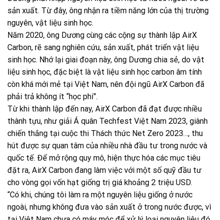
sản xuất. Từ đây, ông nhận ra tiềm năng lớn của thị trường
nguyên, vật liệu sinh học.
Năm 2020, ông Dương cùng các cộng sự thành lập AirX
Carbon, rẽ sang nghiên cứu, sản xuất, phát triển vật liệu
sinh học. Nhớ lại giai đoạn này, ông Dương chia sẻ, do vật
liệu sinh học, đặc biệt là vật liệu sinh học carbon âm tính
còn khá mới mẻ tại Việt Nam, nên đội ngũ AirX Carbon đã
phải trả không ít “học phí”.
Từ khi thành lập đến nay, AirX Carbon đã đạt được nhiều
thành tựu, như giải Á quân Techfest Việt Nam 2023, giành
chiến thắng tại cuộc thi Thách thức Net Zero 2023…, thu
hút được sự quan tâm của nhiều nhà đầu tư trong nước và
quốc tế. Để mở rộng quy mô, hiện thực hóa các mục tiêu
đặt ra, AirX Carbon đang làm việc với một số quỹ đầu tư
cho vòng gọi vốn hạt giống trị giá khoảng 2 triệu USD.
“Có khi, chúng tôi làm ra một nguyên liệu giống ở nước
ngoài, nhưng không đưa vào sản xuất ở trong nước được, vì
tại Việt Nam chưa có máy móc để xử lý loại nguyên liệu đó.