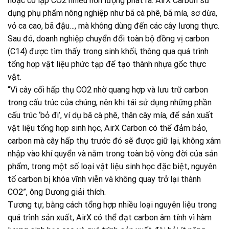
hoặc cô lập CO2 nhiều hơn lượng phát ra. AirX Carbon sử
dụng phụ phẩm nông nghiệp như bã cà phê, bã mía, sơ dừa,
vỏ ca cao, bã đậu…, mà không dùng đến các cây lương thực.
Sau đó, doanh nghiệp chuyển đổi toàn bộ đồng vị carbon
(C14) được tìm thấy trong sinh khối, thông qua quá trình
tổng hợp vật liệu phức tạp để tạo thành nhựa gốc thực
vật.
“Vì cây cối hấp thụ CO2 nhờ quang hợp và lưu trữ carbon
trong cấu trúc của chúng, nên khi tái sử dụng những phần
cấu trúc ‘bỏ đi’, ví dụ bã cà phê, thân cây mía, để sản xuất
vật liệu tổng hợp sinh học, AirX Carbon có thể đảm bảo,
carbon mà cây hấp thụ trước đó sẽ được giữ lại, không xâm
nhập vào khí quyển và nằm trong toàn bộ vòng đời của sản
phẩm, trong một số loại vật liệu sinh học đặc biệt, nguyên
tố carbon bị khóa vĩnh viễn và không quay trở lại thành
CO2”, ông Dương giải thích.
Tương tự, bằng cách tổng hợp nhiều loại nguyên liệu trong
quá trình sản xuất, AirX có thể đạt carbon âm tính vì hàm