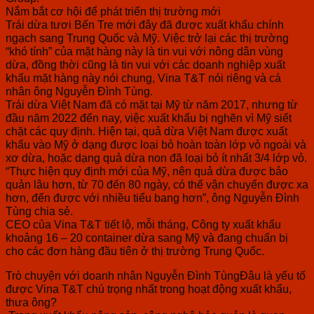
Nắm bắt cơ hội để phát triển thị trường mới
Trái dừa tươi Bến Tre mới đây đã được xuất khẩu chính
ngạch sang Trung Quốc và Mỹ. Việc trở lại các thị trường
“khó tính” của mặt hàng này là tin vui với nông dân vùng
dừa, đồng thời cũng là tin vui với các doanh nghiệp xuất
khẩu mặt hàng này nói chung, Vina T&T nói riêng và cá
nhân ông Nguyễn Đình Tùng.
Trái dừa Việt Nam đã có mặt tại Mỹ từ năm 2017, nhưng từ
đầu năm 2022 đến nay, việc xuất khẩu bị nghẽn vì Mỹ siết
chặt các quy định. Hiện tại, quả dừa Việt Nam được xuất
khẩu vào Mỹ ở dạng được loại bỏ hoàn toàn lớp vỏ ngoài và
xơ dừa, hoặc dạng quả dừa non đã loại bỏ ít nhất 3/4 lớp vỏ.
“Thực hiện quy định mới của Mỹ, nên quả dừa được bảo
quản lâu hơn, từ 70 đến 80 ngày, có thể vận chuyển được xa
hơn, đến được với nhiều tiểu bang hơn”, ông Nguyễn Đình
Tùng chia sẻ.
CEO của Vina T&T tiết lộ, mỗi tháng, Công ty xuất khẩu
khoảng 16 – 20 container dừa sang Mỹ và đang chuẩn bị
cho các đơn hàng đầu tiên ở thị trường Trung Quốc.
Trò chuyện với doanh nhân Nguyễn Đình TùngĐâu là yếu tố
được Vina T&T chú trọng nhất trong hoạt động xuất khẩu,
thưa ông?