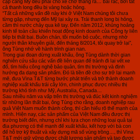
cập cảng Mỹ đều phải cho xe chở thẳng ra… bãi rác, bởi tất
cả thanh long đều bị vàng hoặc hỏng.
“Tất cả những vấn đề này khi ở Việt Nam chúng tôi chưa
từng gặp, nhưng đến Mỹ lại xảy ra. Trái thanh long bị hỏng,
cầm thì nước chảy qua kẽ tay. Đến năm 2012, khủng hoảng
kinh tế toàn cầu khiến hoạt động kinh doanh của Công ty liên
tiếp bị thất bại. Buồn chán, tôi muốn bỏ cuộc, nhưng nhờ
người thân khuyên giải, đến tháng 8/2014, tôi quay trở lại”,
ông Tùng nhớ về hành trình gian nan.
Trong giai đoạn dừng xuất khẩu, ông Tùng dành thời gian
nghiên cứu sâu các vấn đề liên quan để tránh đi lại vết xe
đổ, tìm hiểu công nghệ bảo quản, tìm thị trường và định
hướng đa dạng sản phẩm. Đó là tiền đề cho sự trở lại mạnh
mẽ, đưa Vina T&T từng bước phát triển và trở thành doanh
nghiệp xuất khẩu trái cây lớn, chinh phục được nhiều thị
trường khó tính như Mỹ, Australia, Canada…
Sau nhiều năm va vấp trên thị trường và đúc kết kinh nghiệm
từ những lần thất bại, ông Tùng cho rằng, doanh nghiệp rau
quả Việt Nam muốn thành công, thì cần hiểu rõ thế mạnh của
mình. Hiện nay, các sản phẩm của Việt Nam đều được thị
trường biết đến, nhưng chỉ khi lựa chọn những loại quả tại
địa phương có thế mạnh để xuất khẩu, kết hợp với bà con
để hỗ trợ kỹ thuật và xây dựng mã số vùng trồng…, thì Vina
T&T mới giữ vững được chất lượng sản phẩm và tạo được