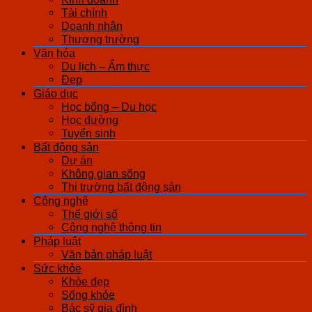
Tài chính
Doanh nhân
Thương trường
Văn hóa
Du lịch – Ẩm thực
Đẹp
Giáo dục
Học bổng – Du học
Học đường
Tuyển sinh
Bất động sản
Dự án
Không gian sống
Thị trường bất động sản
Công nghệ
Thế giới số
Công nghệ thông tin
Pháp luật
Văn bản pháp luật
Sức khỏe
Khỏe đẹp
Sống khỏe
Bác sỹ gia đình