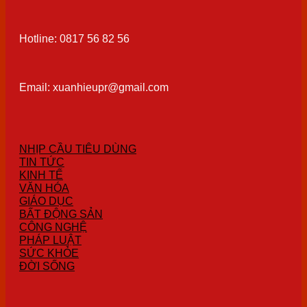
Hotline: 0817 56 82 56
Email: xuanhieupr@gmail.com
NHỊP CẦU TIÊU DÙNG
TIN TỨC
KINH TẾ
VĂN HÓA
GIÁO DỤC
BẤT ĐỘNG SẢN
CÔNG NGHỆ
PHÁP LUẬT
SỨC KHỎE
ĐỜI SỐNG