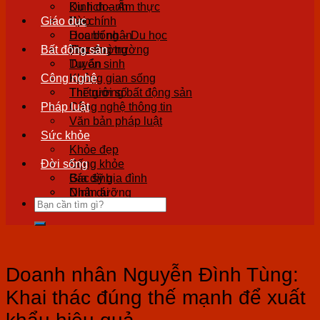
Kinh doanh
Du lịch – Ẩm thực
Giáo dục
Tài chính
Đẹp
Doanh nhân
Học bổng – Du học
Bất động sản
Thương trường
Học đường
Tuyển sinh
Dự án
Công nghệ
Không gian sống
Thị trường bất động sản
Thế giới số
Pháp luật
Công nghệ thông tin
Văn bản pháp luật
Sức khỏe
Khỏe đẹp
Đời sống
Sống khỏe
Bác sỹ gia đình
Gia đình
Dinh dưỡng
Nhân ái
Doanh nhân Nguyễn Đình Tùng:
Khai thác đúng thế mạnh để xuất