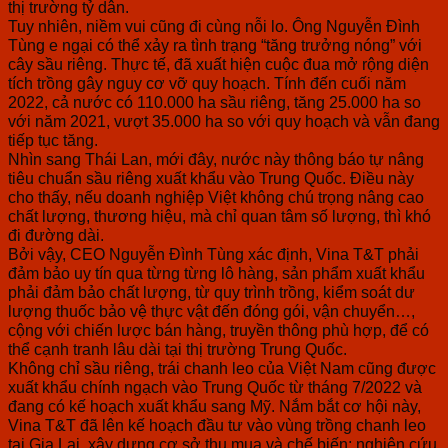
thị trường tỷ dân.
Tuy nhiên, niềm vui cũng đi cùng nỗi lo. Ông Nguyễn Đình
Tùng e ngại có thể xảy ra tình trạng “tăng trưởng nóng” với
cây sầu riêng. Thực tế, đã xuất hiện cuộc đua mở rộng diện
tích trồng gây nguy cơ vỡ quy hoạch. Tính đến cuối năm
2022, cả nước có 110.000 ha sầu riêng, tăng 25.000 ha so
với năm 2021, vượt 35.000 ha so với quy hoạch và vẫn đang
tiếp tục tăng.
Nhìn sang Thái Lan, mới đây, nước này thông báo tự nâng
tiêu chuẩn sầu riêng xuất khẩu vào Trung Quốc. Điều này
cho thấy, nếu doanh nghiệp Việt không chú trọng nâng cao
chất lượng, thương hiệu, mà chỉ quan tâm số lượng, thì khó
đi đường dài.
Bởi vậy, CEO Nguyễn Đình Tùng xác định, Vina T&T phải
đảm bảo uy tín qua từng từng lô hàng, sản phẩm xuất khẩu
phải đảm bảo chất lượng, từ quy trình trồng, kiểm soát dư
lượng thuốc bảo vệ thực vật đến đóng gói, vận chuyển…,
cộng với chiến lược bán hàng, truyền thông phù hợp, để có
thể cạnh tranh lâu dài tại thị trường Trung Quốc.
Không chỉ sầu riêng, trái chanh leo của Việt Nam cũng được
xuất khẩu chính ngạch vào Trung Quốc từ tháng 7/2022 và
đang có kế hoạch xuất khẩu sang Mỹ. Nắm bắt cơ hội này,
Vina T&T đã lên kế hoạch đầu tư vào vùng trồng chanh leo
tại Gia Lai, xây dựng cơ sở thu mua và chế biến; nghiên cứu