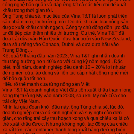
công nghệ bảo quản và đáp ứng tất cả các tiêu chí để xuất
khẩu trong thời gian tới.
Ông Tùng chia sẻ, mục tiêu của Vina T&T là luôn phát triển
sản phẩm mới, thị trường mới. Do đó, khi các loại nông sản
được xuất khẩu chính ngạch, Công ty chủ động dồn lực đầu
tư để tiếp cận thêm nhiều thị trường. Cụ thể, Vina T&T đã
đưa trái dừa vào Hàn Quốc; đưa trái bưởi vào New Zealand;
đưa sầu riêng vào Canada, Dubai và đưa dưa hấu vào
Trung Đông…
Kết quả 9 tháng đầu năm 2023, Vina T&T ghi nhận doanh
thu tăng trưởng hơn 40% so với cùng kỳ năm ngoái. Đặc
biệt, mỗi năm, doanh nghiệp đều dành 10 – 20% lợi nhuận
để nghiên cứu, áp dụng và liên tục cập nhật công nghệ mới
để bảo quản tốt hơn.
Hiểu rõ thế mạnh của từng nông sản Việt
Vina T&T là doanh nghiệp Việt đầu tiên xuất khẩu thanh long
sang thị trường Mỹ vào năm 2008, sau khi Mỹ mở cửa cho
trái cây Việt Nam.
Nhìn lại giai đoạn khởi đầu này, ông Tùng chia sẻ, lúc đó,
doanh nghiệp chưa có kinh nghiệm và suy nghĩ còn đơn
giản, cho rằng trái cây thu hoạch xong và qua chiếu xạ là có
thể xuất khẩu được. Nhưng không ngờ, tác động của chiếu
xạ rất lớn, các container thanh long xuất bằng đường biển