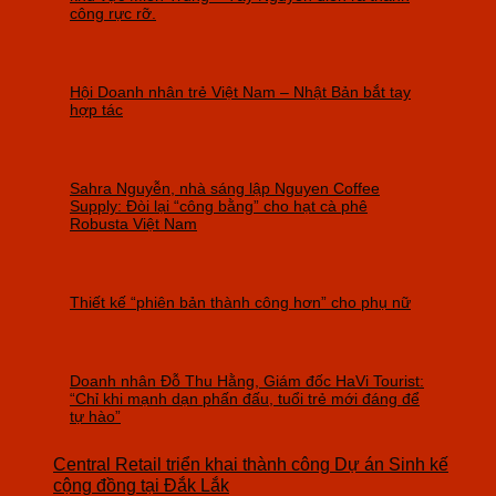
công rực rỡ.
Hội Doanh nhân trẻ Việt Nam – Nhật Bản bắt tay
hợp tác
Sahra Nguyễn, nhà sáng lập Nguyen Coffee
Supply: Đòi lại “công bằng” cho hạt cà phê
Robusta Việt Nam
Thiết kế “phiên bản thành công hơn” cho phụ nữ
Doanh nhân Đỗ Thu Hằng, Giám đốc HaVi Tourist:
“Chỉ khi mạnh dạn phấn đấu, tuổi trẻ mới đáng để
tự hào”
Central Retail triển khai thành công Dự án Sinh kế
cộng đồng tại Đắk Lắk