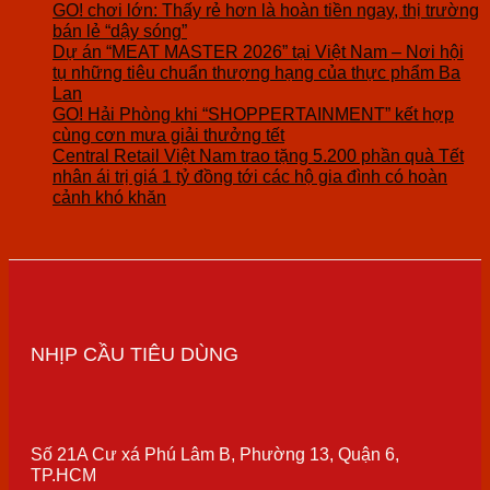
GO! chơi lớn: Thấy rẻ hơn là hoàn tiền ngay, thị trường
bán lẻ “dậy sóng”
Dự án “MEAT MASTER 2026” tại Việt Nam – Nơi hội
tụ những tiêu chuẩn thượng hạng của thực phẩm Ba
Lan
GO! Hải Phòng khi “SHOPPERTAINMENT” kết hợp
cùng cơn mưa giải thưởng tết
Central Retail Việt Nam trao tặng 5.200 phần quà Tết
nhân ái trị giá 1 tỷ đồng tới các hộ gia đình có hoàn
cảnh khó khăn
NHỊP CẦU TIÊU DÙNG
Số 21A Cư xá Phú Lâm B, Phường 13, Quận 6,
TP.HCM