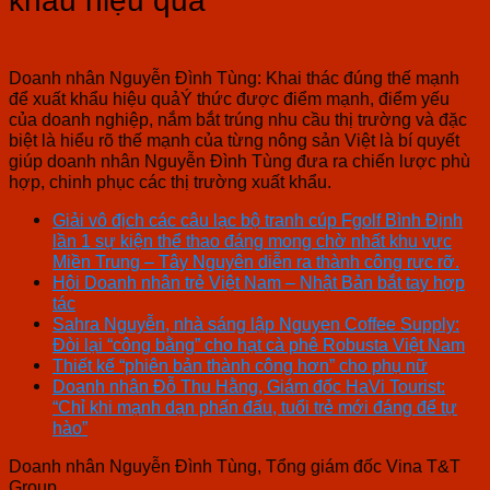
khẩu hiệu quả
Doanh nhân Nguyễn Đình Tùng: Khai thác đúng thế mạnh
để xuất khẩu hiệu quảÝ thức được điểm mạnh, điểm yếu
của doanh nghiệp, nắm bắt trúng nhu cầu thị trường và đặc
biệt là hiểu rõ thế mạnh của từng nông sản Việt là bí quyết
giúp doanh nhân Nguyễn Đình Tùng đưa ra chiến lược phù
hợp, chinh phục các thị trường xuất khẩu.
Giải vô địch các câu lạc bộ tranh cúp Fgolf Bình Định
lần 1 sự kiện thể thao đáng mong chờ nhất khu vực
Miền Trung – Tây Nguyên diễn ra thành công rực rỡ.
Hội Doanh nhân trẻ Việt Nam – Nhật Bản bắt tay hợp
tác
Sahra Nguyễn, nhà sáng lập Nguyen Coffee Supply:
Đòi lại “công bằng” cho hạt cà phê Robusta Việt Nam
Thiết kế “phiên bản thành công hơn” cho phụ nữ
Doanh nhân Đỗ Thu Hằng, Giám đốc HaVi Tourist:
“Chỉ khi mạnh dạn phấn đấu, tuổi trẻ mới đáng để tự
hào”
Doanh nhân Nguyễn Đình Tùng, Tổng giám đốc Vina T&T
Group.