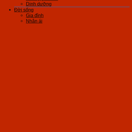
Dinh dưỡng
Đời sống
Gia đình
Nhân ái