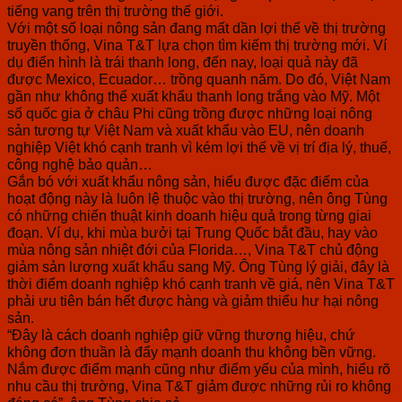
tiếng vang trên thị trường thế giới.
Với một số loại nông sản đang mất dần lợi thế về thị trường
truyền thống, Vina T&T lựa chọn tìm kiếm thị trường mới. Ví
dụ điển hình là trái thanh long, đến nay, loại quả này đã
được Mexico, Ecuador… trồng quanh năm. Do đó, Việt Nam
gần như không thể xuất khẩu thanh long trắng vào Mỹ. Một
số quốc gia ở châu Phi cũng trồng được những loại nông
sản tương tự Việt Nam và xuất khẩu vào EU, nên doanh
nghiệp Việt khó cạnh tranh vì kém lợi thế về vị trí địa lý, thuế,
công nghệ bảo quản…
Gắn bó với xuất khẩu nông sản, hiểu được đặc điểm của
hoạt động này là luôn lệ thuộc vào thị trường, nên ông Tùng
có những chiến thuật kinh doanh hiệu quả trong từng giai
đoạn. Ví dụ, khi mùa bưởi tại Trung Quốc bắt đầu, hay vào
mùa nông sản nhiệt đới của Florida…, Vina T&T chủ động
giảm sản lượng xuất khẩu sang Mỹ. Ông Tùng lý giải, đây là
thời điểm doanh nghiệp khó cạnh tranh về giá, nên Vina T&T
phải ưu tiên bán hết được hàng và giảm thiểu hư hại nông
sản.
“Đây là cách doanh nghiệp giữ vững thương hiệu, chứ
không đơn thuần là đẩy mạnh doanh thu không bền vững.
Nắm được điểm mạnh cũng như điểm yếu của mình, hiểu rõ
nhu cầu thị trường, Vina T&T giảm được những rủi ro không