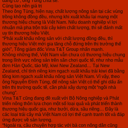
đáng có”, ông Tùng chia sẻ.
Cùng tạo nên giá trị
Theo ông Tùng, hiện nay, chất lượng nông sản tại các vùng
trồng không đồng đều, nhưng khi xuất khẩu lại mang một
thương hiệu chung là Việt Nam. Nếu doanh nghiệp vì lợi
nhuận mà pha trộn trái cây kém chất lượng, thì sẽ đánh mất
uy tín thương hiệu Việt.
“Phải xuất khẩu nông sản với chất lượng đồng đều, thì
thương hiệu Việt mới gia tăng chỗ đứng trên thị trường thế
giới”, Tổng giám đốc Vina T&T Group nhấn mạnh.
Không những thế, Việt Nam vẫn chưa có thương hiệu chung
trong lĩnh vực nông sản trên sân chơi quốc tế, như nho mẫu
đơn Hàn Quốc, táo Mỹ, kiwi New Zealand… Tại New
Zealand, chỉ tính riêng kim ngạch xuất khẩu trái kiwi đã bằng
tổng kim ngạch xuất khẩu nông sản Việt Nam. Vì vậy, theo
ông Nguyễn Đình Tùng, để nông sản Việt có thể ghi dấu ấn
trên thị trường quốc tế, cần phải xây dựng một “ngôi nhà
chung”.
Vina T&T cũng đang đề xuất với Bộ Nông nghiệp và Phát
triển nông thôn lựa chọn một số loại quả và phát triển thành
thương hiệu quốc gia, như bưởi, dừa, sầu riêng… Đây là
các loại trái cây mà Việt Nam có lợi thế cạnh tranh tốt và đáp
ứng được về sản lượng.
“Ngoài ra, câu chuyện hợp tác với bà con nông dân cũng