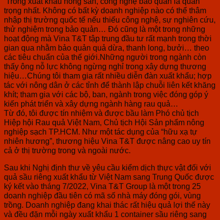
Trong xuất khẩu nông sản, công nghệ bảo quản là quan
trọng nhất. Không có bất kỳ doanh nghiệp nào có thể thâm
nhập thị trường quốc tế nếu thiếu công nghệ, sự nghiên cứu,
thử nghiệm trong bảo quản… Đó cũng là một trong những
hoạt động mà Vina T&T tập trung đầu tư rất mạnh trong thời
gian qua nhằm bảo quản quả dừa, thanh long, bưởi… theo
các tiêu chuẩn của thế giới.Những người trong ngành còn
thấy ông nỗ lực không ngừng nghỉ trong xây dựng thương
hiệu…Chúng tôi tham gia rất nhiều diễn đàn xuất khẩu; hợp
tác với nông dân ở các tỉnh để thành lập chuỗi liên kết khăng
khít; tham gia với các bộ, ban, ngành trong việc đóng góp ý
kiến phát triển và xây dựng ngành hàng rau quả…
Từ đó, tôi được tín nhiệm và được bầu làm Phó chủ tịch
Hiệp hội Rau quả Việt Nam, Chủ tịch Hội Sản phẩm nông
nghiệp sạch TP.HCM. Như một tác dụng của “hữu xạ tự
nhiên hương”, thương hiệu Vina T&T được nâng cao uy tín
cả ở thị trường trong và ngoài nước.
Sau khi Nghị định thư về yêu cầu kiểm dịch thực vật đối với
quả sầu riêng xuất khẩu từ Việt Nam sang Trung Quốc được
ký kết vào tháng 7/2022, Vina T&T Group là một trong 25
doanh nghiệp đầu tiên có mã số nhà máy đóng gói, vùng
trồng. Doanh nghiệp đang khai thác rất hiệu quả lợi thế này
và đều đặn mỗi ngày xuất khẩu 1 container sầu riêng sang