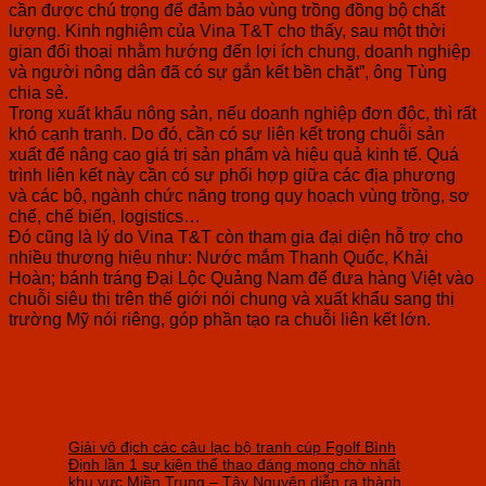
cần được chú trọng để đảm bảo vùng trồng đồng bộ chất
lượng. Kinh nghiệm của Vina T&T cho thấy, sau một thời
gian đối thoại nhằm hướng đến lợi ích chung, doanh nghiệp
và người nông dân đã có sự gắn kết bền chặt”, ông Tùng
chia sẻ.
Trong xuất khẩu nông sản, nếu doanh nghiệp đơn độc, thì rất
khó cạnh tranh. Do đó, cần có sự liên kết trong chuỗi sản
xuất để nâng cao giá trị sản phẩm và hiệu quả kinh tế. Quá
trình liên kết này cần có sự phối hợp giữa các địa phương
và các bộ, ngành chức năng trong quy hoạch vùng trồng, sơ
chế, chế biến, logistics…
Đó cũng là lý do Vina T&T còn tham gia đại diện hỗ trợ cho
nhiều thương hiệu như: Nước mắm Thanh Quốc, Khải
Hoàn; bánh tráng Đại Lộc Quảng Nam để đưa hàng Việt vào
chuỗi siêu thị trên thế giới nói chung và xuất khẩu sang thị
trường Mỹ nói riêng, góp phần tạo ra chuỗi liên kết lớn.
Giải vô địch các câu lạc bộ tranh cúp Fgolf Bình
Định lần 1 sự kiện thể thao đáng mong chờ nhất
khu vực Miền Trung – Tây Nguyên diễn ra thành