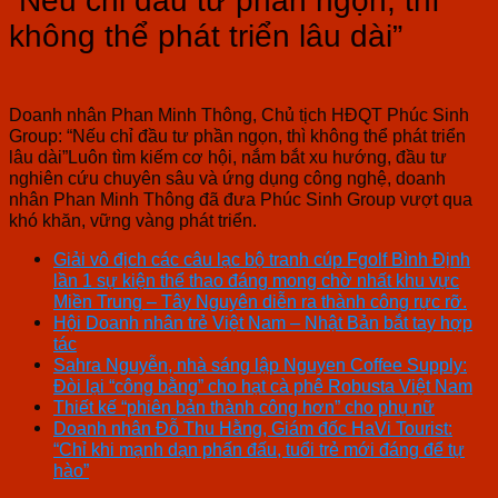
“Nếu chỉ đầu tư phần ngọn, thì
không thể phát triển lâu dài”
Doanh nhân Phan Minh Thông, Chủ tịch HĐQT Phúc Sinh
Group: “Nếu chỉ đầu tư phần ngọn, thì không thể phát triển
lâu dài”Luôn tìm kiếm cơ hội, nắm bắt xu hướng, đầu tư
nghiên cứu chuyên sâu và ứng dụng công nghệ, doanh
nhân Phan Minh Thông đã đưa Phúc Sinh Group vượt qua
khó khăn, vững vàng phát triển.
Giải vô địch các câu lạc bộ tranh cúp Fgolf Bình Định
lần 1 sự kiện thể thao đáng mong chờ nhất khu vực
Miền Trung – Tây Nguyên diễn ra thành công rực rỡ.
Hội Doanh nhân trẻ Việt Nam – Nhật Bản bắt tay hợp
tác
Sahra Nguyễn, nhà sáng lập Nguyen Coffee Supply:
Đòi lại “công bằng” cho hạt cà phê Robusta Việt Nam
Thiết kế “phiên bản thành công hơn” cho phụ nữ
Doanh nhân Đỗ Thu Hằng, Giám đốc HaVi Tourist:
“Chỉ khi mạnh dạn phấn đấu, tuổi trẻ mới đáng để tự
hào”