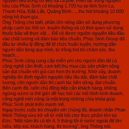
nguyên liệu trồng hồ tiêu và cà phê. Hiện tại, vùng nguyên
liệu của Phúc Sinh có khoảng 1.700 ha tại tỉnh Sơn La,
Thanh Hóa, Đắk Lắk, Quảng Bình…, thu hút khoảng 10.000
nông hộ tham gia.
Ông Thông cho biết, phần lớn nông dân sử dụng phương
pháp canh tác thô sơ, truyền thống và có thói quen sử dụng
thuốc bảo vệ thực vật… Để có được nguồn nguyên liệu đầu
vào chất lượng và đảm bảo tiêu chuẩn, Phúc Sinh Group đã
đầu tư nhiều tỷ đồng để tổ chức huấn luyện, hướng dẫn
người dân từng quy trình, từ trồng trọt tới chăm sóc, thu
hoạch…
Phúc Sinh cũng cung cấp miễn phí cho người dân tất cả
công nghệ cần thiết, cam kết thu mua các sản phẩm nông
sản đạt chuẩn với giá cao hơn thị trường. Nhờ vậy, doanh
nghiệp ổn định nguồn nguyên liệu lâu dài, đảm bảo chất
lượng, còn người dân thì canh tác bền vững, đạt chuẩn.
Bên cạnh đó, luôn chủ động tiếp cận khách hàng, không
ngừng vươn ra thế giới để học hỏi các mô hình kinh doanh,
công nghệ mới cũng là một trong những chìa khóa giúp
Phúc Sinh phát triển mạnh mẽ.
Ngay trước cuộc trò chuyện với chúng tôi, doanh nhân Phan
Minh Thông vừa trở về từ một hội chợ thực phẩm lớn tại
Đức. “Một năm thì có tới 4, 5 tháng tôi ở nước ngoài để tìm
hiểu, tiếp xúc khách hàng, thị trường”, ông Thông nói.