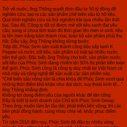
Trở về nước, ông Thông quyết định đầu tư 50 tỷ đồng để
nghiên cứu, tạo ra các sản phẩm chế biến sâu từ hồ tiêu.
Quá trình nghiên cứu và thử nghiệm trải qua nhiều lần thất
bại. Sau đó, Công ty đã có được mẻ sốt tiêu xanh đạt yêu
cầu, song vì chưa tính toán đủ thời gian lên men vi sinh, tiêu
bị lên men trắng bám thành chai, toàn bộ sản phẩm phải thu
hồi. Dẫu vậy, ông Thông không dừng bước.
Tiếp đó, Phúc Sinh sản xuất thành công tiêu sấy lạnh K
Pepper và nước sốt tiêu, sản phẩm có mặt tại nhiều nước
trên thế giới. Đặc biệt, ông Thông cho biết, sản phẩm nước
sốt tiêu của Phúc Sinh đang chiếm tới 50% thị phần trên toàn
thế giới. Phúc Sinh cũng là công ty duy nhất tại Việt Nam có
nhà máy và công nghệ để sản xuất các sản phẩm này.
“Chế biến sâu nông sản là chìa khóa để Phúc Sinh vượt qua
những thời điểm khó khăn như đại dịch, suy thoái kinh tế…”,
ông Thông khẳng định.
Không lợi dụng điểm yếu của người khác để tấn công
Đây là triết lý kinh doanh của Chủ tịch Phúc Sinh Group.
Theo ông, muốn làm ăn lâu dài, phát triển bền vững, thì các
bên phải đồng hành, cùng nhau chia sẻ, khắc phục điểm
yếu.
Từ năm 2010 đến nay, Phúc Sinh đã đầu tư nhiều vùng