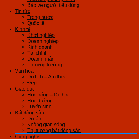
Bảo vệ người tiêu dùng
Tin tức
Trong nước
Quốc tế
Kinh tế
Khởi nghiệp
Doanh nghiệp
Kinh doanh
Tài chính
Doanh nhân
Thương trường
Văn hóa
Du lịch – Ẩm thực
Đẹp
Giáo dục
Học bổng – Du học
Học đường
Tuyển sinh
Bất động sản
Dự án
Không gian sống
Thị trường bất động sản
Công nghệ