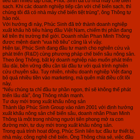
tiêu lẫn nhiều tạp chất, Phúc Sinh đã có nhà máy chế biến
sạch. Khi các doanh nghiệp tiếp cận với chế biến sạch, thì
chúng tôi đã có nhà máy chế biến tiệt trùng”, ông Thông tự
hào nói.
Với hướng đi này, Phúc Sinh đã trở thành doanh nghiệp
xuất khẩu hồ tiêu hàng đầu Việt Nam, chiếm thị phần đang
kể trên thị trường thế giới. Doanh nhân Phan Minh Thông
được mệnh danh “vua hồ tiêu” cũng là vì vậy.
Hiện tại, Phúc Sinh đang đầu tư mạnh cho nghiên cứu và
phát triển (R&D) cùng phương pháp chế biến sâu nông sản.
Theo ông Thông, bất kỳ doanh nghiệp nào muốn phát triển
lâu dài, bền vững đều cần tái đầu tư với quá trình nghiên
cứu chuyên sâu. Tuy nhiên, nhiều doanh nghiệp Việt đang
bỏ quá nhiều tiền vào marketing, mà quên mất điều cốt lõi
này.
“Nếu chúng ta chỉ đầu tư phần ngọn, thì sẽ không thể phát
triển lâu dài”, ông Thông nhấn mạnh.
Tư duy mới trong xuất khẩu nông sản
Thành lập Phúc Sinh Group vào năm 2001 với định hướng
xuất khẩu nông sản chế biến sâu, doanh nhân Phan Minh
Thông là một trong những người tiên phong mở ra con
đường mới, tư duy mới trong xuất khẩu nông sản.
Trong quá trình hoạt động, Phúc Sinh liên tục đầu tư thiết bị,
nhà máy, công nghệ chế biến. Ông Thông chia sẻ, việc đầu