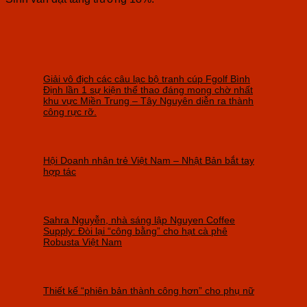
Giải vô địch các câu lạc bộ tranh cúp Fgolf Bình
Định lần 1 sự kiện thể thao đáng mong chờ nhất
khu vực Miền Trung – Tây Nguyên diễn ra thành
công rực rỡ.
Hội Doanh nhân trẻ Việt Nam – Nhật Bản bắt tay
hợp tác
Sahra Nguyễn, nhà sáng lập Nguyen Coffee
Supply: Đòi lại “công bằng” cho hạt cà phê
Robusta Việt Nam
Thiết kế “phiên bản thành công hơn” cho phụ nữ