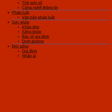
Thế giới số
Công nghệ thông tin
Pháp luật
Văn bản pháp luật
Sức khỏe
Khỏe đẹp
Sống khỏe
Bác sỹ gia đình
Dinh dưỡng
Đời sống
Gia đình
Nhân ái