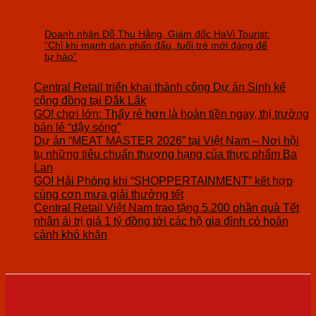
Doanh nhân Đỗ Thu Hằng, Giám đốc HaVi Tourist:
“Chỉ khi mạnh dạn phấn đấu, tuổi trẻ mới đáng để
tự hào”
Central Retail triển khai thành công Dự án Sinh kế
cộng đồng tại Đắk Lắk
GO! chơi lớn: Thấy rẻ hơn là hoàn tiền ngay, thị trường
bán lẻ “dậy sóng”
Dự án “MEAT MASTER 2026” tại Việt Nam – Nơi hội
tụ những tiêu chuẩn thượng hạng của thực phẩm Ba
Lan
GO! Hải Phòng khi “SHOPPERTAINMENT” kết hợp
cùng cơn mưa giải thưởng tết
Central Retail Việt Nam trao tặng 5.200 phần quà Tết
nhân ái trị giá 1 tỷ đồng tới các hộ gia đình có hoàn
cảnh khó khăn