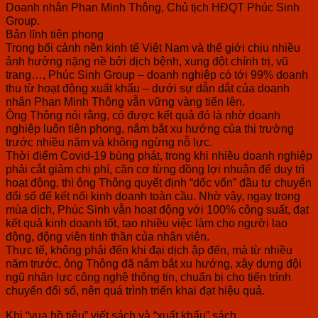
Doanh nhân Phan Minh Thông, Chủ tịch HĐQT Phúc Sinh
Group.
Bản lĩnh tiên phong
Trong bối cảnh nền kinh tế Việt Nam và thế giới chịu nhiều
ảnh hưởng nặng nề bởi dịch bệnh, xung đột chính trị, vũ
trang…, Phúc Sinh Group – doanh nghiệp có tới 99% doanh
thu từ hoạt động xuất khẩu – dưới sự dẫn dắt của doanh
nhân Phan Minh Thông vẫn vững vàng tiến lên.
Ông Thông nói rằng, có được kết quả đó là nhờ doanh
nghiệp luôn tiên phong, nắm bắt xu hướng của thị trường
trước nhiều năm và không ngừng nỗ lực.
Thời điểm Covid-19 bùng phát, trong khi nhiều doanh nghiệp
phải cắt giảm chi phí, căn cơ từng đồng lợi nhuận để duy trì
hoạt động, thì ông Thông quyết định “dốc vốn” đầu tư chuyển
đổi số để kết nối kinh doanh toàn cầu. Nhờ vậy, ngay trong
mùa dịch, Phúc Sinh vẫn hoạt động với 100% công suất, đạt
kết quả kinh doanh tốt, tạo nhiều việc làm cho người lao
động, động viên tinh thần của nhân viên.
Thực tế, không phải đến khi đại dịch ập đến, mà từ nhiều
năm trước, ông Thông đã nắm bắt xu hướng, xây dựng đội
ngũ nhân lực công nghệ thông tin, chuẩn bị cho tiến trình
chuyển đổi số, nên quá trình triển khai đạt hiệu quả.
Khi “vua hồ tiêu” viết sách và “xuất khẩu” sách