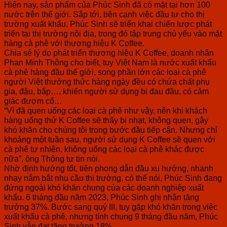
Hiện nay, sản phẩm của Phúc Sinh đã có mặt tại hơn 100
nước trên thế giới. Sắp tới, bên cạnh việc đầu tư cho thị
trường xuất khẩu, Phúc Sinh sẽ triển khai chiến lược phát
triển tại thị trường nội địa, trong đó tập trung chủ yếu vào mặt
hàng cà phê với thương hiệu K Coffee.
Chia sẻ lý do phát triển thương hiệu K Coffee, doanh nhân
Phan Minh Thông cho biết, tuy Việt Nam là nước xuất khẩu
cà phê hàng đầu thế giới, song phần lớn các loại cà phê
người Việt thưởng thức hàng ngày đều có chứa chất phụ
gia, đậu, bắp…, khiến người sử dụng bị đau đầu, có cảm
giác đượm cổ…
“Vì đã quen uống các loại cà phê như vậy, nên khi khách
hàng uống thử K Coffee sẽ thấy bị nhạt, không quen, gây
khó khăn cho chúng tôi trong bước đầu tiếp cận. Nhưng chỉ
khoảng một tuần sau, người sử dụng K Coffee sẽ quen với
cà phê tự nhiên, không uống các loại cà phê khác được
nữa”, ông Thông tự tin nói.
Nhờ định hướng tốt, tiên phong dẫn đầu xu hướng, nhanh
nhạy nắm bắt nhu cầu thị trường, có thể nói, Phúc Sinh đang
đứng ngoài khó khăn chung của các doanh nghiệp xuất
khẩu. 6 tháng đầu năm 2023, Phúc Sinh ghi nhận tăng
trưởng 37%. Bước sang quý III, tuy gặp khó khăn trong việc
xuất khẩu cà phê, nhưng tính chung 9 tháng đầu năm, Phúc
Sinh vẫn đạt tăng trưởng 18%.