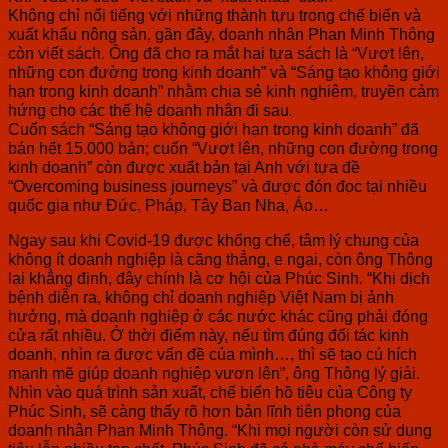
Không chỉ nổi tiếng với những thành tựu trong chế biến và
xuất khẩu nông sản, gần đây, doanh nhân Phan Minh Thông
còn viết sách. Ông đã cho ra mắt hai tựa sách là “Vượt lên,
những con đường trong kinh doanh” và “Sáng tạo không giới
hạn trong kinh doanh” nhằm chia sẻ kinh nghiệm, truyền cảm
hứng cho các thế hệ doanh nhân đi sau.
Cuốn sách “Sáng tạo không giới hạn trong kinh doanh” đã
bán hết 15.000 bản; cuốn “Vượt lên, những con đường trong
kinh doanh” còn được xuất bản tại Anh với tựa đề
“Overcoming business journeys” và được đón đọc tại nhiều
quốc gia như Đức, Pháp, Tây Ban Nha, Áo…
Ngay sau khi Covid-19 được khống chế, tâm lý chung của
không ít doanh nghiệp là căng thẳng, e ngại, còn ông Thông
lại khẳng định, đây chính là cơ hội của Phúc Sinh. “Khi dịch
bệnh diễn ra, không chỉ doanh nghiệp Việt Nam bị ảnh
hưởng, mà doanh nghiệp ở các nước khác cũng phải đóng
cửa rất nhiều. Ở thời điểm này, nếu tìm đúng đối tác kinh
doanh, nhìn ra được vấn đề của mình…, thì sẽ tạo cú hích
mạnh mẽ giúp doanh nghiệp vươn lên”, ông Thông lý giải.
Nhìn vào quá trình sản xuất, chế biến hồ tiêu của Công ty
Phúc Sinh, sẽ càng thấy rõ hơn bản lĩnh tiên phong của
doanh nhân Phan Minh Thông. “Khi mọi người còn sử dụng