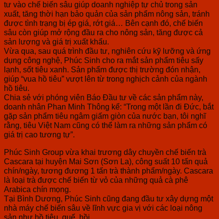
tư vào chế biến sâu giúp doanh nghiệp tự chủ trong sản
xuất, tăng thời hạn bảo quản của sản phẩm nông sản, tránh
được tình trạng bị ép giá, rớt giá… Bên cạnh đó, chế biến
sâu còn giúp mở rộng đầu ra cho nông sản, tăng được cả
sản lượng và giá trị xuất khẩu.
Vừa qua, sau quá trình đầu tư, nghiên cứu kỹ lưỡng và ứng
dụng công nghệ, Phúc Sinh cho ra mắt sản phẩm tiêu sấy
lạnh, sốt tiêu xanh. Sản phẩm được thị trường đón nhận,
giúp “vua hồ tiêu” vượt lên từ trong nghịch cảnh của ngành
hồ tiêu.
Chia sẻ với phóng viên Báo Đầu tư về các sản phẩm này,
doanh nhân Phan Minh Thông kể: “Trong một lần đi Đức, bắt
gặp sản phẩm tiêu ngâm giấm giòn của nước bạn, tôi nghĩ
rằng, tiêu Việt Nam cũng có thể làm ra những sản phẩm có
giá trị cao tương tự”.
Phúc Sinh Group vừa khai trương dây chuyền chế biến trà
Cascara tại huyện Mai Sơn (Sơn La), công suất 10 tấn quả
chín/ngày, tương đương 1 tấn trà thành phẩm/ngày. Cascara
là loại trà được chế biến từ vỏ của những quả cà phê
Arabica chín mọng.
Tại Bình Dương, Phúc Sinh cũng đang đầu tư xây dựng một
nhà máy chế biến sâu về lĩnh vực gia vị với các loại nông
sản như hồ tiêu, quế, hồi.