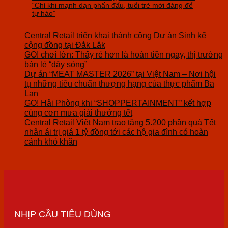
“Chỉ khi mạnh dạn phấn đấu, tuổi trẻ mới đáng để
tự hào”
Central Retail triển khai thành công Dự án Sinh kế
cộng đồng tại Đắk Lắk
GO! chơi lớn: Thấy rẻ hơn là hoàn tiền ngay, thị trường
bán lẻ “dậy sóng”
Dự án “MEAT MASTER 2026” tại Việt Nam – Nơi hội
tụ những tiêu chuẩn thượng hạng của thực phẩm Ba
Lan
GO! Hải Phòng khi “SHOPPERTAINMENT” kết hợp
cùng cơn mưa giải thưởng tết
Central Retail Việt Nam trao tặng 5.200 phần quà Tết
nhân ái trị giá 1 tỷ đồng tới các hộ gia đình có hoàn
cảnh khó khăn
NHỊP CẦU TIÊU DÙNG