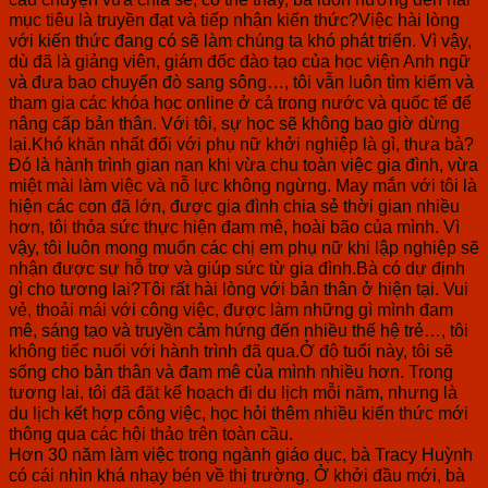
mục tiêu là truyền đạt và tiếp nhận kiến thức?Việc hài lòng
với kiến thức đang có sẽ làm chúng ta khó phát triển. Vì vậy,
dù đã là giảng viên, giám đốc đào tạo của học viện Anh ngữ
và đưa bao chuyến đò sang sông…, tôi vẫn luôn tìm kiếm và
tham gia các khóa học online ở cả trong nước và quốc tế để
nâng cấp bản thân. Với tôi, sự học sẽ không bao giờ dừng
lại.Khó khăn nhất đối với phụ nữ khởi nghiệp là gì, thưa bà?
Đó là hành trình gian nan khi vừa chu toàn việc gia đình, vừa
miệt mài làm việc và nỗ lực không ngừng. May mắn với tôi là
hiện các con đã lớn, được gia đình chia sẻ thời gian nhiều
hơn, tôi thỏa sức thực hiện đam mê, hoài bão của mình. Vì
vậy, tôi luôn mong muốn các chị em phụ nữ khi lập nghiệp sẽ
nhận được sự hỗ trợ và giúp sức từ gia đình.Bà có dự định
gì cho tương lai?Tôi rất hài lòng với bản thân ở hiện tại. Vui
vẻ, thoải mái với công việc, được làm những gì mình đam
mê, sáng tạo và truyền cảm hứng đến nhiều thế hệ trẻ…, tôi
không tiếc nuối với hành trình đã qua.Ở độ tuổi này, tôi sẽ
sống cho bản thân và đam mê của mình nhiều hơn. Trong
tương lai, tôi đã đặt kế hoạch đi du lịch mỗi năm, nhưng là
du lịch kết hợp công việc, học hỏi thêm nhiều kiến thức mới
thông qua các hội thảo trên toàn cầu.
Hơn 30 năm làm việc trong ngành giáo dục, bà Tracy Huỳnh
có cái nhìn khá nhạy bén về thị trường. Ở khởi đầu mới, bà