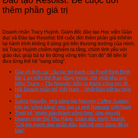
Đào tạo Resolist: Để cuộc đời
thêm phần giá trị
Doanh nhân Tracy Huỳnh, Giám đốc đào tạo Học viện Giáo
dục và Đào tạo Resolist: Để cuộc đời thêm phần giá trịNhìn
lại hành trình không ít sóng gió trên thương trường của mình,
bà Tracy Huỳnh chiêm nghiệm ra rằng, chính tình yêu với
giáo dục giúp bà tự tin đứng vững trên “con đò” để bền bỉ
đưa từng thế hệ “sang sông”.
Giải vô địch các câu lạc bộ tranh cúp Fgolf Bình Định
lần 1 sự kiện thể thao đáng mong chờ nhất khu vực
Miền Trung – Tây Nguyên diễn ra thành công rực rỡ.
Hội Doanh nhân trẻ Việt Nam – Nhật Bản bắt tay hợp
tác
Sahra Nguyễn, nhà sáng lập Nguyen Coffee Supply:
Đòi lại “công bằng” cho hạt cà phê Robusta Việt Nam
Thiết kế “phiên bản thành công hơn” cho phụ nữ
Doanh nhân Đỗ Thu Hằng, Giám đốc HaVi Tourist:
“Chỉ khi mạnh dạn phấn đấu, tuổi trẻ mới đáng để tự
hào”