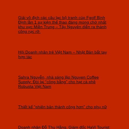
Giải vô địch các câu lạc bộ tranh cúp Fgolf Bình
Định lần 1 sự kiện thể thao đáng mong chờ nhất
khu vực Miền Trung – Tây Nguyên diễn ra thành
công rực rỡ.
Hội Doanh nhân trẻ Việt Nam – Nhật Bản bắt tay
hợp tác
Sahra Nguyễn, nhà sáng lập Nguyen Coffee
Supply: Đòi lại “công bằng” cho hạt cà phê
Robusta Việt Nam
Thiết kế “phiên bản thành công hơn” cho phụ nữ
Doanh nhân Đỗ Thu Hằng, Giám đốc HaVi Tourist: