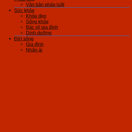
Văn bản pháp luật
Sức khỏe
Khỏe đẹp
Sống khỏe
Bác sỹ gia đình
Dinh dưỡng
Đời sống
Gia đình
Nhân ái