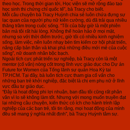
theo học. Trong thời gian tới, Học viện sẽ mở rộng đào tạo
học sinh thi chứng chỉ quốc tế”, bà Tracy cho biết.
Mỗi câu chuyện bà Tracy Huỳnh chia sẻ luôn chứa đựng sự
lạc quan của người phụ nữ kiên cường, dù đã trải qua nhiều
thăng trầm trong cuộc sống. “Tôi của bây giờ là một phiên
bản mà tôi rất hài lòng. Không thể hoàn hảo ở mọi mặt,
nhưng so với thời điểm trước, giờ tôi có nhiều kinh nghiệm
sống, làm việc, nên luôn nhạy bén tìm kiếm cơ hội phát triển,
nâng cấp bản thân và khai phá những điều mới mẻ của cuộc
sống”, nữ doanh nhân bộc bạch.
Ngoài tích cực phát triển sự nghiệp, bà Tracy còn là một
mentor (cố vấn) nòng cốt trong lĩnh vực giáo dục cho Dự án
Future for Women của Tổng lãnh sự quán Hoa Kỳ tại
TP.HCM. Tại đây, bà luôn tích cực tham gia cố vấn cho
những bạn trẻ khởi nghiệp, đặc biệt là chị em phụ nữ ở lĩnh
vực đầu tư giáo dục.
“Đây là hoạt động phi lợi nhuận, ban đầu tôi cũng rất phân
vân vì lo sẽ không làm tốt. Nhưng với mong muốn truyền đạt
lại những câu chuyện, kiến thức có ích cho hành trình lập
nghiệp của các bạn trẻ, tôi tin rằng, mọi hoạt động của mình
đều sẽ mang ý nghĩa nhất định”, bà Tracy Huỳnh tâm sự.