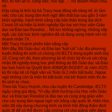
thứ, từ nơi ăn ở, công việc, học tập…”, nữ doanh nhân chia
sẻ.
Đây cũng là thời kỳ bà Tracy hoạt động rất năng nổ, từ làm
việc cho các trung tâm Anh ngữ đến thất bại sau gần 3 năm
khởi nghiệp, hành trình nâng cấp bản thân trong đại dịch
Covid-19 và hiện là khởi nghiệp lần hai với Học viện Giáo
dục và Đào tạo Resolist… Nỗ lực không ngừng, những vấp
ngã, các bài học kinh nghiệm đã và đang song hành với nữ
doanh nhân 7X.
Một Tracy Huỳnh phiên bản nâng cấp
Mới đây, Bộ Giáo dục và Đào tạo “tuýt còi” các địa phương
tuyển thẳng thí sinh có chứng chỉ IELTS trong tuyển sinh lớp
10. Cùng với đó, theo phương án tổ chức kỳ thi và xét công
nhận tốt nghiệp trung học phổ thông do Bộ Giáo dục và Đào
tạo ban hành tại Quyết định 4068/QĐ-BGDĐT, từ năm 2025,
kỳ thi này sẽ có Ngữ văn và Toán là 2 môn bắt buộc, Ngoại
ngữ không còn là môn thi bắt buộc mà trở thành môn thi do
thí sinh tự chọn.
Theo bà Tracy Huỳnh, nhu cầu luyện thi Cambridge, IELTS
ngày càng gia tăng. “Vì vậy, định hướng của Học viện Giáo
dục và Đào tạo Resolist là đào tạo và cung ứng giáo viên
cho các trung tâm ngoại ngữ với bằng cấp quốc tế. Hiện Học
viện đã xây dựng chương trình và trình Hội đồng thẩm định
quốc tế để có thể được cấp chứng chỉ cho giảng viên đang