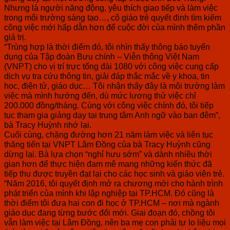
Nhưng là người năng động, yêu thích giao tiếp và làm việc
trong môi trường sáng tạo…, cô giáo trẻ quyết định tìm kiếm
công việc mới hấp dẫn hơn để cuộc đời của mình thêm phần
giá trị.
“Trùng hợp là thời điểm đó, tôi nhìn thấy thông báo tuyển
dụng của Tập đoàn Bưu chính – Viễn thông Việt Nam
(VNPT) cho vị trí trực tổng đài 1080 với công việc cung cấp
dịch vụ tra cứu thông tin, giải đáp thắc mắc về y khoa, tin
học, điện tử, giáo dục… Tôi nhận thấy đây là môi trường làm
việc mà mình hướng đến, dù mức lương thử việc chỉ
200.000 đồng/tháng. Cùng với công việc chính đó, tôi tiếp
tục tham gia giảng dạy tại trung tâm Anh ngữ vào ban đêm”,
bà Tracy Huỳnh nhớ lại.
Cuối cùng, chặng đường hơn 21 năm làm việc và liên tục
thăng tiến tại VNPT Lâm Đồng của bà Tracy Huỳnh cũng
dừng lại. Bà lựa chọn “nghỉ hưu sớm” và dành nhiều thời
gian hơn để thực hiện đam mê mang những kiến thức đã
tiếp thu được truyền đạt lại cho các học sinh và giáo viên trẻ.
“Năm 2016, tôi quyết định mở ra chương mới cho hành trình
phát triển của mình khi lập nghiệp tại TP.HCM. Đó cũng là
thời điểm tôi đưa hai con đi học ở TP.HCM – nơi mà ngành
giáo dục đang từng bước đổi mới. Giai đoạn đó, chồng tôi
vẫn làm việc tại Lâm Đồng, nên ba mẹ con phải tự lo liệu mọi