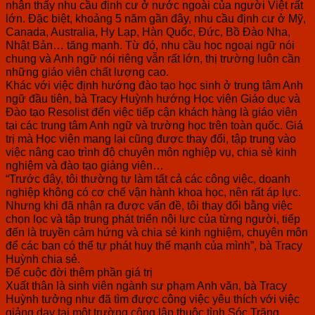
nhận thấy nhu cầu định cư ở nước ngoài của người Việt rất
lớn. Đặc biệt, khoảng 5 năm gần đây, nhu cầu định cư ở Mỹ,
Canada, Australia, Hy Lạp, Hàn Quốc, Đức, Bồ Đào Nha,
Nhật Bản… tăng mạnh. Từ đó, nhu cầu học ngoại ngữ nói
chung và Anh ngữ nói riêng vẫn rất lớn, thị trường luôn cần
những giáo viên chất lượng cao.
Khác với việc định hướng đào tạo học sinh ở trung tâm Anh
ngữ đầu tiên, bà Tracy Huỳnh hướng Học viện Giáo dục và
Đào tạo Resolist đến việc tiếp cận khách hàng là giáo viên
tại các trung tâm Anh ngữ và trường học trên toàn quốc. Giá
trị mà Học viện mang lại cũng được thay đổi, tập trung vào
việc nâng cao trình độ chuyên môn nghiệp vụ, chia sẻ kinh
nghiệm và đào tạo giảng viên…
“Trước đây, tôi thường tự làm tất cả các công việc, doanh
nghiệp không có cơ chế vận hành khoa học, nên rất áp lực.
Nhưng khi đã nhận ra được vấn đề, tôi thay đổi bằng việc
chọn lọc và tập trung phát triển nội lực của từng người, tiếp
đến là truyền cảm hứng và chia sẻ kinh nghiệm, chuyên môn
để các bạn có thể tự phát huy thế mạnh của mình”, bà Tracy
Huỳnh chia sẻ.
Để cuộc đời thêm phần giá trị
Xuất thân là sinh viên ngành sư phạm Anh văn, bà Tracy
Huỳnh tưởng như đã tìm được công việc yêu thích với việc
giảng dạy tại một trường công lập thuộc tỉnh Sóc Trăng.