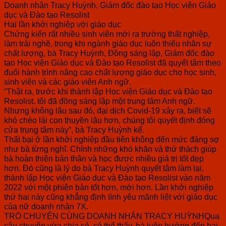
Doanh nhân Tracy Huỳnh, Giám đốc đào tạo Học viện Giáo
dục và Đào tạo Resolist
Hai lần khởi nghiệp với giáo dục
Chứng kiến rất nhiều sinh viên mới ra trường thất nghiệp,
làm trái nghề, trong khi ngành giáo dục luôn thiếu nhân sự
chất lượng, bà Tracy Huỳnh, Đồng sáng lập, Giám đốc đào
tạo Học viện Giáo dục và Đào tạo Resolist đã quyết tâm theo
đuổi hành trình nâng cao chất lượng giáo dục cho học sinh,
sinh viên và các giáo viên Anh ngữ.
“Thật ra, trước khi thành lập Học viện Giáo dục và Đào tạo
Resolist, tôi đã đồng sáng lập một trung tâm Anh ngữ.
Nhưng không lâu sau đó, đại dịch Covid-19 xảy ra, biết sẽ
khó chèo lái con thuyền lâu hơn, chúng tôi quyết định đóng
cửa trung tâm này”, bà Tracy Huỳnh kể.
Thất bại ở lần khởi nghiệp đầu tiên không đến mức đáng sợ
như bà từng nghĩ. Chính những khó khăn và thử thách giúp
bà hoàn thiện bản thân và học được nhiều giá trị tốt đẹp
hơn. Đó cũng là lý do bà Tracy Huỳnh quyết tâm làm lại,
thành lập Học viện Giáo dục và Đào tạo Resolist vào năm
2022 với một phiên bản tốt hơn, mới hơn. Lần khởi nghiệp
thứ hai này cũng khẳng định tình yêu mãnh liệt với giáo dục
của nữ doanh nhân 7X.
TRÒ CHUYỆN CÙNG DOANH NHÂN TRACY HUỲNHQua
câu chuyện vừa chia sẻ, có thể thấy, bà luôn hướng đến hai