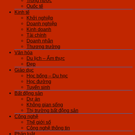
Trong nước
Quốc tế
Kinh tế
Khởi nghiệp
Doanh nghiệp
Kinh doanh
Tài chính
Doanh nhân
Thương trường
Văn hóa
Du lịch – Ẩm thực
Đẹp
Giáo dục
Học bổng – Du học
Học đường
Tuyển sinh
Bất động sản
Dự án
Không gian sống
Thị trường bất động sản
Công nghệ
Thế giới số
Công nghệ thông tin
Pháp luật