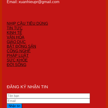
Email: xuanhieupr@gmail.com
NHỊP CẦU TIÊU DÙNG
TIN TỨC
KINH TẾ
VĂN HÓA
GIÁO DỤC
BẤT ĐỘNG SẢN
CÔNG NGHỆ
PHÁP LUẬT
SỨC KHỎE
ĐỜI SỐNG
ĐĂNG KÝ NHẬN TIN