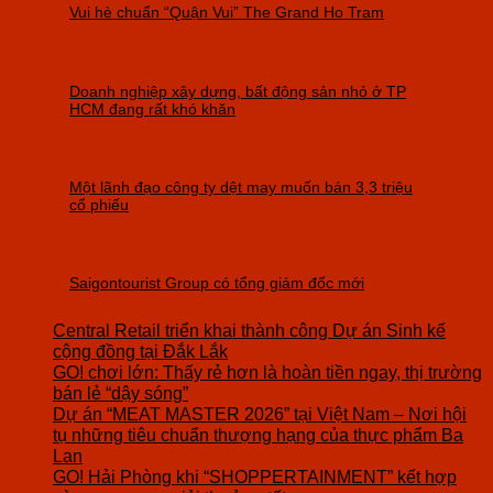
Vui hè chuẩn “Quận Vui” The Grand Ho Tram
Doanh nghiệp xây dựng, bất động sản nhỏ ở TP
HCM đang rất khó khăn
Một lãnh đạo công ty dệt may muốn bán 3,3 triệu
cổ phiếu
Saigontourist Group có tổng giám đốc mới
Central Retail triển khai thành công Dự án Sinh kế
cộng đồng tại Đắk Lắk
GO! chơi lớn: Thấy rẻ hơn là hoàn tiền ngay, thị trường
bán lẻ “dậy sóng”
Dự án “MEAT MASTER 2026” tại Việt Nam – Nơi hội
tụ những tiêu chuẩn thượng hạng của thực phẩm Ba
Lan
GO! Hải Phòng khi “SHOPPERTAINMENT” kết hợp