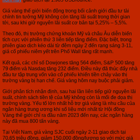
Giá vàng thế giới biến động trong bối cảnh giới đầu tư tài
chính tin tưởng Mỹ không còn tăng lãi suất trong thời gian
tới, sau khi giữ nguyên lãi suất cơ bản tại 5,25% – 5,5%.
Theo đó, thị trường chứng khoán Mỹ và châu Âu diễn biến
tích cực với phiên thứ 3 liên tiếp tăng điểm. Đặc biệt, trong
phiên giao dịch kéo dài từ đêm ngày 2 đến rạng sáng 3-11,
giá cổ phiếu niêm yết trên Phố Wall tăng rất mạnh.
Kết quả, các chỉ số Dowjones tăng 564 điểm, S&P 500 tăng
79 điểm và Nasdaq tăng 232 điểm. Điều này đã thúc đẩy nhà
đầu tư tập trung vốn vào cổ phiếu khiến tiền chảy vào thị
trường vàng bị hạn chế. Giá vàng hôm nay buộc phải giảm.
Giới phân tích nhận định, sau hai lần liên tiếp giữ nguyên lãi
suất, chính sách tiền tệ của Mỹ không còn là mối đe dọa thị
trường vàng. Yếu tố lớn nhất hỗ trợ giá vàng là nhu cầu của
ngân hàng trung ương khi số liệu mới nhất từ Hội đồng
Vàng thế giới chỉ ra đầu năm 2023 đến nay, các ngân hàng
này đã mua 800 tấn vàng.
Tại Việt Nam, giá vàng SJC cuối ngày 2-11 giao dịch tại
70,65 triệu đồng, giảm 150.000 đồng/lượng so với mức giá