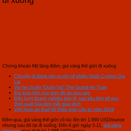
đi xuống
Chứng khoán Mỹ tăng điểm, giá vàng thế giới đi xuống
Chuyện gì đang xảy ra với cổ phiếu Quốc Cường Gia
Lai
Vui hè chuẩn “Quận Vui” The Grand Ho Tram
Bài toán khó của giao đồ ăn qua app
Đến lượt doanh nghiệp bán lẻ, taxi kêu khó về quy
định xuất hóa đơn mỗi giao dịch
Việt Nam áp thuế tối thiểu toàn cầu từ năm 2024
Đêm qua, giá vàng thế giới có lúc lên tới 1.990 USD/ounce
nhưng sau đó lại đi xuống. Đến 6 giờ ngày 3-11,
giá vàng
hôm nay
giao dịch tại 1.985 USD/ounce.