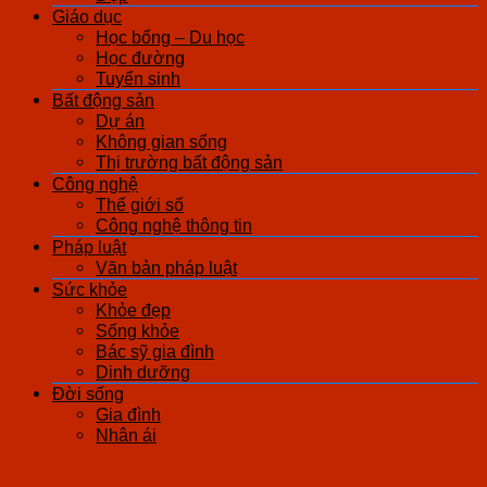
Giáo dục
Học bổng – Du học
Học đường
Tuyển sinh
Bất động sản
Dự án
Không gian sống
Thị trường bất động sản
Công nghệ
Thế giới số
Công nghệ thông tin
Pháp luật
Văn bản pháp luật
Sức khỏe
Khỏe đẹp
Sống khỏe
Bác sỹ gia đình
Dinh dưỡng
Đời sống
Gia đình
Nhân ái