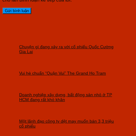
Chuyện gì đang xảy ra với cổ phiếu Quốc Cường
Gia Lai
Vui hè chuẩn “Quận Vui” The Grand Ho Tram
Doanh nghiệp xây dựng, bất động sản nhỏ ở TP
HCM đang rất khó khăn
Một lãnh đạo công ty dệt may muốn bán 3,3 triệu
cổ phiếu