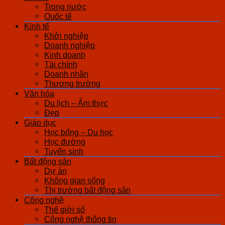
Trong nước
Quốc tế
Kinh tế
Khởi nghiệp
Doanh nghiệp
Kinh doanh
Tài chính
Doanh nhân
Thương trường
Văn hóa
Du lịch – Ẩm thực
Đẹp
Giáo dục
Học bổng – Du học
Học đường
Tuyển sinh
Bất động sản
Dự án
Không gian sống
Thị trường bất động sản
Công nghệ
Thế giới số
Công nghệ thông tin