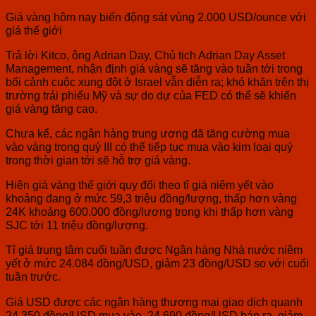
Giá vàng hôm nay biến động sát vùng 2.000 USD/ounce với
giá thế giới
Trả lời Kitco, ông Adrian Day, Chủ tịch Adrian Day Asset
Management, nhận định giá vàng sẽ tăng vào tuần tới trong
bối cảnh cuộc xung đột ở Israel vẫn diễn ra; khó khăn trên thị
trường trái phiếu Mỹ và sự do dự của FED có thể sẽ khiến
giá vàng tăng cao.
Chưa kể, các ngân hàng trung ương đã tăng cường mua
vào vàng trong quý III có thể tiếp tục mua vào kim loại quý
trong thời gian tới sẽ hỗ trợ giá vàng.
Hiện giá vàng thế giới quy đổi theo tỉ giá niêm yết vào
khoảng đang ở mức 59,3 triệu đồng/lượng, thấp hơn vàng
24K khoảng 600.000 đồng/lượng trong khi thấp hơn vàng
SJC tới 11 triệu đồng/lượng.
Tỉ giá trung tâm cuối tuần được Ngân hàng Nhà nước niêm
yết ở mức 24.084 đồng/USD, giảm 23 đồng/USD so với cuối
tuần trước.
Giá USD được các ngân hàng thương mại giao dịch quanh
24.350 đồng/USD mua vào, 24.690 đồng/USD bán ra, giảm