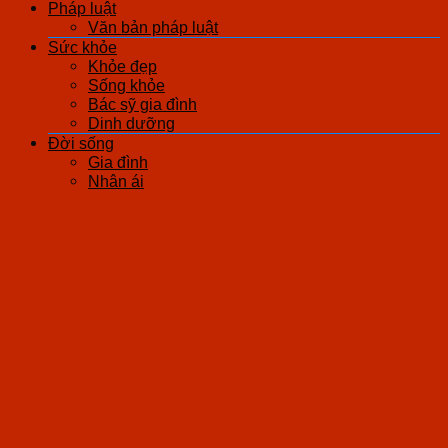
Pháp luật
Văn bản pháp luật
Sức khỏe
Khỏe đẹp
Sống khỏe
Bác sỹ gia đình
Dinh dưỡng
Đời sống
Gia đình
Nhân ái