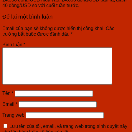
40 đồng/USD so với cuối tuần trước.
Để lại một bình luận
Email của bạn sẽ không được hiển thị công khai.
Các
trường bắt buộc được đánh dấu
*
Bình luận
*
Tên
*
Email
*
Trang web
Lưu tên của tôi, email, và trang web trong trình duyệt này
cho lần bình luận kế tiếp của tôi.