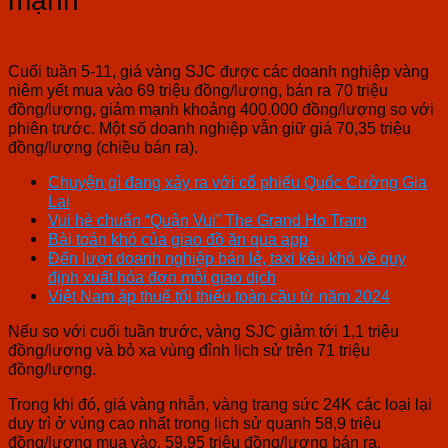
mạnh
Cuối tuần 5-11, giá vàng SJC được các doanh nghiệp vàng
niêm yết mua vào 69 triệu đồng/lượng, bán ra 70 triệu
đồng/lượng, giảm mạnh khoảng 400.000 đồng/lượng so với
phiên trước. Một số doanh nghiệp vẫn giữ giá 70,35 triệu
đồng/lượng (chiều bán ra).
Chuyện gì đang xảy ra với cổ phiếu Quốc Cường Gia
Lai
Vui hè chuẩn “Quận Vui” The Grand Ho Tram
Bài toán khó của giao đồ ăn qua app
Đến lượt doanh nghiệp bán lẻ, taxi kêu khó về quy
định xuất hóa đơn mỗi giao dịch
Việt Nam áp thuế tối thiểu toàn cầu từ năm 2024
Nếu so với cuối tuần trước, vàng SJC giảm tới 1,1 triệu
đồng/lượng và bỏ xa vùng đỉnh lịch sử trên 71 triệu
đồng/lượng.
Trong khi đó, giá vàng nhẫn, vàng trang sức 24K các loại lại
duy trì ở vùng cao nhất trong lịch sử quanh 58,9 triệu
đồng/lượng mua vào, 59,95 triệu đồng/lượng bán ra.