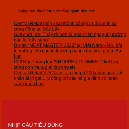
Saigontourist Group có tổng giám đốc mới
Central Retail triển khai thành công Dự án Sinh kế
cộng đồng tại Đắk Lắk
GO! chơi lớn: Thấy rẻ hơn là hoàn tiền ngay, thị trường
bán lẻ “dậy sóng”
Dự án “MEAT MASTER 2026” tại Việt Nam – Nơi hội
tụ những tiêu chuẩn thượng hạng của thực phẩm Ba
Lan
GO! Hải Phòng khi “SHOPPERTAINMENT” kết hợp
cùng cơn mưa giải thưởng tết
Central Retail Việt Nam trao tặng 5.200 phần quà Tết
nhân ái trị giá 1 tỷ đồng tới các hộ gia đình có hoàn
cảnh khó khăn
NHỊP CẦU TIÊU DÙNG