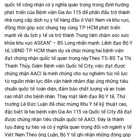
quốc tế công nhận có ý nghĩa quan trọng trong định hướng
phát triển của Bệnh viện Gia An 115 để phấn đấu trở thành
nhà cung cấp dịch vụ y tế hàng đầu ở Việt Nam và khu vực,
đồng thời góp sức chung tay cùng TP HCM phát triển
mạnh về du lịch y tế và trở thành Trung tâm chăm sóc sức
khỏe khu vực ASEAN” – BS Long nhấn mạnh. Lãnh đạo Bộ Y
tế, UBND TP HCM tham dự và chúc mừng hai bệnh viện
đạt chứng nhận quốc tế quan trọng nàyTheo TS-BS Tạ Thị
Thanh Thủy, Giám Bệnh viện Quốc tế City, việc đạt được
chứng nhận AACI là minh chứng cho sự nghiêm túc nỗ lực
từ nguồn nhân lực đến vận hành nhằm đáp ứng những tiêu
chuẩn quốc tế toàn diện, đảm bảo chất lượng và an toàn
cao nhất cho bệnh nhân. Thay mặt lãnh đạo Bộ Y tế, Thứ
trưởng Lê Đức Luận đã chúc mừng Khu Y tế kỹ thuật cao,
đặc biệt là hai bệnh viện Gia An 115 và Quốc tế City đã đạt
được chứng nhận tiêu chuẩn quốc tế AACI. Đây là thành
tựu đáng tự hào và có ý nghĩa quan trọng đối với ngành y tế
Việt Nam.Theo ông Luận, Bộ Y tế ghi nhận những đóng góp