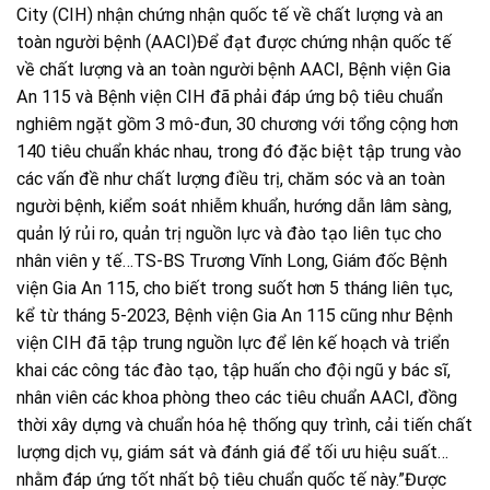
City (CIH) nhận chứng nhận quốc tế về chất lượng và an
toàn người bệnh (AACI)Để đạt được chứng nhận quốc tế
về chất lượng và an toàn người bệnh AACI, Bệnh viện Gia
An 115 và Bệnh viện CIH đã phải đáp ứng bộ tiêu chuẩn
nghiêm ngặt gồm 3 mô-đun, 30 chương với tổng cộng hơn
140 tiêu chuẩn khác nhau, trong đó đặc biệt tập trung vào
các vấn đề như chất lượng điều trị, chăm sóc và an toàn
người bệnh, kiểm soát nhiễm khuẩn, hướng dẫn lâm sàng,
quản lý rủi ro, quản trị nguồn lực và đào tạo liên tục cho
nhân viên y tế…TS-BS Trương Vĩnh Long, Giám đốc Bệnh
viện Gia An 115, cho biết trong suốt hơn 5 tháng liên tục,
kể từ tháng 5-2023, Bệnh viện Gia An 115 cũng như Bệnh
viện CIH đã tập trung nguồn lực để lên kế hoạch và triển
khai các công tác đào tạo, tập huấn cho đội ngũ y bác sĩ,
nhân viên các khoa phòng theo các tiêu chuẩn AACI, đồng
thời xây dựng và chuẩn hóa hệ thống quy trình, cải tiến chất
lượng dịch vụ, giám sát và đánh giá để tối ưu hiệu suất…
nhằm đáp ứng tốt nhất bộ tiêu chuẩn quốc tế này.”Được