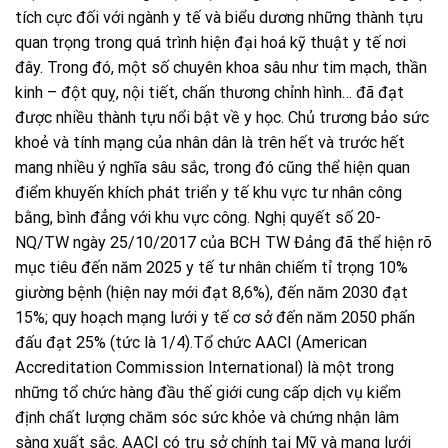
tích cực đối với ngành y tế và biểu dương những thành tựu
quan trọng trong quá trình hiện đại hoá kỹ thuật y tế nơi
đây. Trong đó, một số chuyên khoa sâu như tim mạch, thần
kinh – đột quỵ, nội tiết, chấn thương chỉnh hình… đã đạt
được nhiều thành tựu nổi bật về y học. Chủ trương bảo sức
khoẻ và tính mạng của nhân dân là trên hết và trước hết
mang nhiều ý nghĩa sâu sắc, trong đó cũng thể hiện quan
điểm khuyến khích phát triển y tế khu vực tư nhân công
bằng, bình đẳng với khu vực công. Nghị quyết số 20-
NQ/TW ngày 25/10/2017 của BCH TW Đảng đã thể hiện rõ
mục tiêu đến năm 2025 y tế tư nhân chiếm tỉ trọng 10%
giường bệnh (hiện nay mới đạt 8,6%), đến năm 2030 đạt
15%; quy hoạch mạng lưới y tế cơ sở đến năm 2050 phấn
đấu đạt 25% (tức là 1/4).Tổ chức AACI (American
Accreditation Commission International) là một trong
những tổ chức hàng đầu thế giới cung cấp dịch vụ kiểm
định chất lượng chăm sóc sức khỏe và chứng nhận lâm
sàng xuất sắc. AACI có trụ sở chính tại Mỹ và mạng lưới