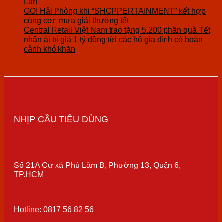
Lan
GO! Hải Phòng khi “SHOPPERTAINMENT” kết hợp
cùng cơn mưa giải thưởng tết
Central Retail Việt Nam trao tặng 5.200 phần quà Tết
nhân ái trị giá 1 tỷ đồng tới các hộ gia đình có hoàn
cảnh khó khăn
NHỊP CẦU TIÊU DÙNG
Số 21A Cư xá Phú Lâm B, Phường 13, Quận 6,
TP.HCM
Hotline: 0817 56 82 56