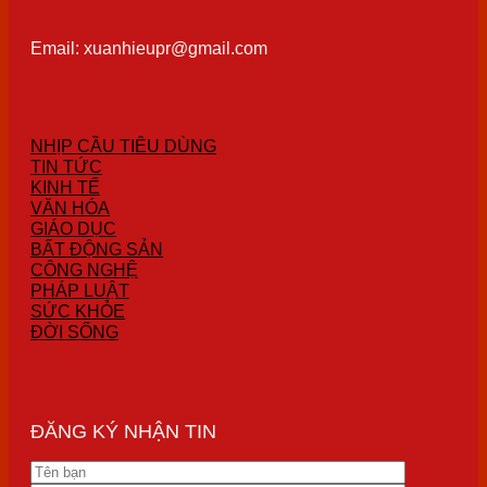
Email: xuanhieupr@gmail.com
NHỊP CẦU TIÊU DÙNG
TIN TỨC
KINH TẾ
VĂN HÓA
GIÁO DỤC
BẤT ĐỘNG SẢN
CÔNG NGHỆ
PHÁP LUẬT
SỨC KHỎE
ĐỜI SỐNG
ĐĂNG KÝ NHẬN TIN