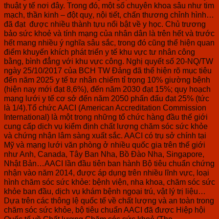
thuật y tế nơi đây. Trong đó, một số chuyên khoa sâu như tim
mạch, thần kinh – đột quỵ, nội tiết, chấn thương chỉnh hình…
đã đạt được nhiều thành tựu nổi bật về y học. Chủ trương
bảo sức khoẻ và tính mạng của nhân dân là trên hết và trước
hết mang nhiều ý nghĩa sâu sắc, trong đó cũng thể hiện quan
điểm khuyến khích phát triển y tế khu vực tư nhân công
bằng, bình đẳng với khu vực công. Nghị quyết số 20-NQ/TW
ngày 25/10/2017 của BCH TW Đảng đã thể hiện rõ mục tiêu
đến năm 2025 y tế tư nhân chiếm tỉ trọng 10% giường bệnh
(hiện nay mới đạt 8,6%), đến năm 2030 đạt 15%; quy hoạch
mạng lưới y tế cơ sở đến năm 2050 phấn đấu đạt 25% (tức
là 1/4).Tổ chức AACI (American Accreditation Commission
International) là một trong những tổ chức hàng đầu thế giới
cung cấp dịch vụ kiểm định chất lượng chăm sóc sức khỏe
và chứng nhận lâm sàng xuất sắc. AACI có trụ sở chính tại
Mỹ và mạng lưới văn phòng ở nhiều quốc gia trên thế giới
như Anh, Canada, Tây Ban Nha, Bồ Đào Nha, Singapore,
Nhật Bản…AACI lần đầu tiên ban hành Bộ tiêu chuẩn chứng
nhận vào năm 2014, được áp dụng trên nhiều lĩnh vực, loại
hình chăm sóc sức khỏe: bệnh viện, nha khoa, chăm sóc sức
khỏe ban đầu, dịch vụ khám bệnh ngoại trú, vật lý trị liệu…
Dựa trên các thông lệ quốc tế về chất lượng và an toàn trong
chăm sóc sức khỏe, bộ tiêu chuẩn AACI đã được Hiệp hội
Quốc tế về Chất lượng Chăm sóc sức khoẻ (The