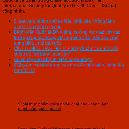
International Society for Quality in Health Care – ISQua)
công nhận.
9 loại thực phẩm chứa nhiều chất béo không lành
mạnh cần phải hạn chế
Bệnh viện Quốc tế DNA tăng cường hợp tác với các
trường Đại học trong việc nghiên cứu, đào tạo, ứng
dụng điều trị tế bào gốc
VIDEO ĐIỀU TRA – Kỳ 1: Phòng khám tư nhân với
chiêu trò “vẽ bệnh, moi tiền”
Ăn củ ráy chữa bệnh: Nên hay không?
Cắt giảm một thứ trong các món ăn phổ biến, sống lâu
hơn 33%?
9 loại thực phẩm chứa nhiều chất béo không lành
mạnh cần phải hạn chế