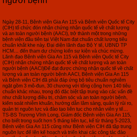
người bệnh
Ngày 28-11, Bệnh viện Gia An 115 và Bệnh viện Quốc tế City
(CIH) tổ chức đón nhận chứng nhận quốc tế về chất lượng
và an toàn người bệnh (AACI), trở thành một trong những
bệnh viện đầu tiên tại Việt Nam đạt chuẩn chất lượng tiêu
chuẩn khắt khe này. Đại diện lãnh đạo Bộ Y tế, UBND TP
HCM… đến tham dự chứng kiến sự kiện và chúc mừng.
Lãnh đạo Bệnh viện Gia An 115 và Bệnh viện Quốc tế City
(CIH) nhận chứng nhận quốc tế về chất lượng và an toàn
người bệnh (AACI)Để đạt được chứng nhận quốc tế về chất
lượng và an toàn người bệnh AACI, Bệnh viện Gia An 115
và Bệnh viện CIH đã phải đáp ứng bộ tiêu chuẩn nghiêm
ngặt gồm 3 mô-đun, 30 chương với tổng cộng hơn 140 tiêu
chuẩn khác nhau, trong đó đặc biệt tập trung vào các vấn đề
như chất lượng điều trị, chăm sóc và an toàn người bệnh,
kiểm soát nhiễm khuẩn, hướng dẫn lâm sàng, quản lý rủi ro,
quản trị nguồn lực và đào tạo liên tục cho nhân viên y tế…
TS-BS Trương Vĩnh Long, Giám đốc Bệnh viện Gia An 115,
cho biết trong suốt hơn 5 tháng liên tục, kể từ tháng 5-2023,
Bệnh viện Gia An 115 cũng như Bệnh viện CIH đã tập trung
nguồn lực để lên kế hoạch và triển khai các công tác đào