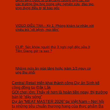
Bệnh viện Quốc tế DNA tăng cường hợp tác với
các trường Đại học trong việc nghiên cứu, đào tạo,
ứng dụng điều trị tế bào gốc
VIDEO ĐIỀU TRA – Kỳ 1: Phòng khám tư nhân với
chiêu trò “vẽ bệnh, moi tiền”
CLIP: Sức khỏe người thứ 3 nghi ngộ độc sữa ở
Tiền Giang giờ ra sao ?
Những món ăn giúp tăng hoặc giảm 1/3 nguy cơ
ung thư phổi
Central Retail triển khai thành công Dự án Sinh kế
cộng đồng tại Đắk Lắk
GO! chơi lớn: Thấy rẻ hơn là hoàn tiền ngay, thị trường
bán lẻ “dậy sóng”
Dự án “MEAT MASTER 2026” tại Việt Nam – Nơi hội
tụ những tiêu chuẩn thượng hạng của thực phẩm Ba