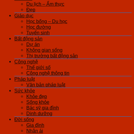
Du lịch – Ẩm thực
Đẹp
Giáo dục
Học bổng – Du học
Học đường
Tuyển sinh
Bất động sản
Dự án
Không gian sống
Thị trường bất động sản
Công nghệ
Thế giới số
Công nghệ thông tin
Pháp luật
Văn bản pháp luật
Sức khỏe
Khỏe đẹp
Sống khỏe
Bác sỹ gia đình
Dinh dưỡng
Đời sống
Gia đình
Nhân ái