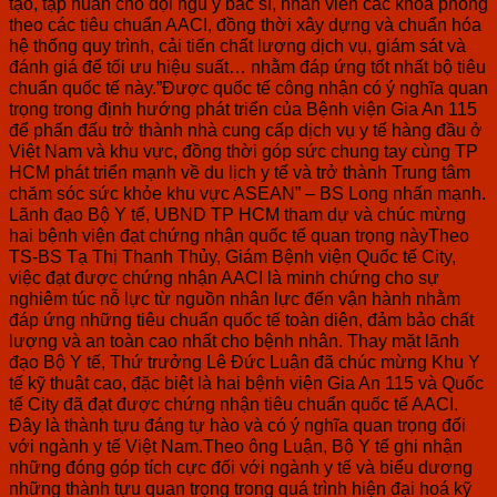
tạo, tập huấn cho đội ngũ y bác sĩ, nhân viên các khoa phòng
theo các tiêu chuẩn AACI, đồng thời xây dựng và chuẩn hóa
hệ thống quy trình, cải tiến chất lượng dịch vụ, giám sát và
đánh giá để tối ưu hiệu suất… nhằm đáp ứng tốt nhất bộ tiêu
chuẩn quốc tế này.”Được quốc tế công nhận có ý nghĩa quan
trọng trong định hướng phát triển của Bệnh viện Gia An 115
để phấn đấu trở thành nhà cung cấp dịch vụ y tế hàng đầu ở
Việt Nam và khu vực, đồng thời góp sức chung tay cùng TP
HCM phát triển mạnh về du lịch y tế và trở thành Trung tâm
chăm sóc sức khỏe khu vực ASEAN” – BS Long nhấn mạnh.
Lãnh đạo Bộ Y tế, UBND TP HCM tham dự và chúc mừng
hai bệnh viện đạt chứng nhận quốc tế quan trọng nàyTheo
TS-BS Tạ Thị Thanh Thủy, Giám Bệnh viện Quốc tế City,
việc đạt được chứng nhận AACI là minh chứng cho sự
nghiêm túc nỗ lực từ nguồn nhân lực đến vận hành nhằm
đáp ứng những tiêu chuẩn quốc tế toàn diện, đảm bảo chất
lượng và an toàn cao nhất cho bệnh nhân. Thay mặt lãnh
đạo Bộ Y tế, Thứ trưởng Lê Đức Luận đã chúc mừng Khu Y
tế kỹ thuật cao, đặc biệt là hai bệnh viện Gia An 115 và Quốc
tế City đã đạt được chứng nhận tiêu chuẩn quốc tế AACI.
Đây là thành tựu đáng tự hào và có ý nghĩa quan trọng đối
với ngành y tế Việt Nam.Theo ông Luận, Bộ Y tế ghi nhận
những đóng góp tích cực đối với ngành y tế và biểu dương
những thành tựu quan trọng trong quá trình hiện đại hoá kỹ