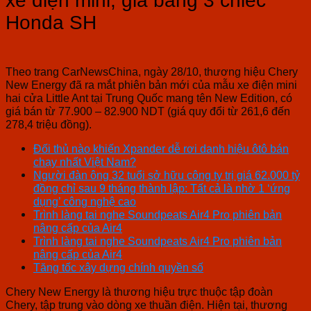
xe điện mini, giá bằng 3 chiếc
Honda SH
Theo trang CarNewsChina, ngày 28/10, thương hiệu Chery
New Energy đã ra mắt phiên bản mới của mẫu xe điện mini
hai cửa Little Ant tại Trung Quốc mang tên New Edition, có
giá bán từ 77.900 – 82.900 NDT (giá quy đổi từ 261,6 đến
278,4 triệu đồng).
Đối thủ nào khiến Xpander dễ rơi danh hiệu ôtô bán
chạy nhất Việt Nam?
Người đàn ông 32 tuổi sở hữu công ty trị giá 62.000 tỷ
đồng chỉ sau 9 tháng thành lập: Tất cả là nhờ 1 ‘ứng
dụng’ công nghệ cao
Trình làng tai nghe Soundpeats Air4 Pro phiên bản
nâng cấp của Air4
Trình làng tai nghe Soundpeats Air4 Pro phiên bản
nâng cấp của Air4
Tăng tốc xây dựng chính quyền số
Chery New Energy là thương hiệu trực thuộc tập đoàn
Chery, tập trung vào dòng xe thuần điện. Hiện tại, thương