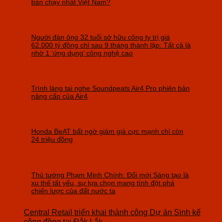
bán chạy nhất Việt Nam?
Người đàn ông 32 tuổi sở hữu công ty trị giá
62.000 tỷ đồng chỉ sau 9 tháng thành lập: Tất cả là
nhờ 1 ‘ứng dụng’ công nghệ cao
Trình làng tai nghe Soundpeats Air4 Pro phiên bản
nâng cấp của Air4
Honda BeAT bất ngờ giảm giá cực mạnh chỉ còn
24 triệu đồng
Thủ tướng Phạm Minh Chính: Đổi mới Sáng tạo là
xu thế tất yếu, sự lựa chọn mang tính đột phá
chiến lược của đất nước ta
Central Retail triển khai thành công Dự án Sinh kế
cộng đồng tại Đắk Lắk