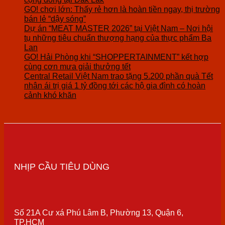
GO! chơi lớn: Thấy rẻ hơn là hoàn tiền ngay, thị trường
bán lẻ “dậy sóng”
Dự án “MEAT MASTER 2026” tại Việt Nam – Nơi hội
tụ những tiêu chuẩn thượng hạng của thực phẩm Ba
Lan
GO! Hải Phòng khi “SHOPPERTAINMENT” kết hợp
cùng cơn mưa giải thưởng tết
Central Retail Việt Nam trao tặng 5.200 phần quà Tết
nhân ái trị giá 1 tỷ đồng tới các hộ gia đình có hoàn
cảnh khó khăn
NHỊP CẦU TIÊU DÙNG
Số 21A Cư xá Phú Lâm B, Phường 13, Quận 6,
TP.HCM