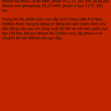
lithium ba chiều 28,86 kWh, phạm vi CLTC 301 km, và bộ pin
lithium iron phosphate 29,23 kWh, phạm vi bay CLTC 301
km
Trong khi đó, phiên bản cao cấp của Chery Little Ant New
Edition được trang bị động cơ đồng bộ nam châm vĩnh cửu
dẫn động cầu sau với công suất 56 kW và mô men xoắn cực
đại 150 Nm. Bộ pin lithium 40,3 kWh cung cấp phạm vi di
chuyển lên tới 408 km khi sạc đầy.