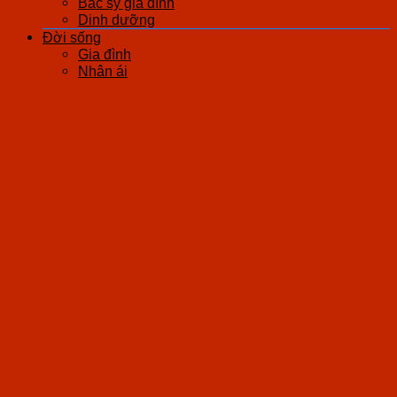
Bác sỹ gia đình
Dinh dưỡng
Đời sống
Gia đình
Nhân ái