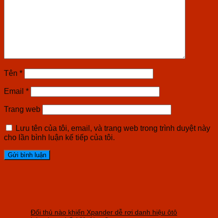
Tên
*
Email
*
Trang web
Lưu tên của tôi, email, và trang web trong trình duyệt này
cho lần bình luận kế tiếp của tôi.
Đối thủ nào khiến Xpander dễ rơi danh hiệu ôtô