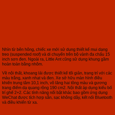
Nhìn từ bên hông, chiếc xe mới sử dụng thiết kế mui dạng
treo (suspended roof) và di chuyển trên bộ vành đa chấu 15
inch sơn đen. Ngoài ra, Little Ant cũng sử dụng khung gầm
hoàn toàn bằng nhôm.
Về nội thất, khoang lái được thiết kế tối giản, trang trí với các
màu trắng, xanh nhạt và đen. Xe sở hữu màn hình điều
khiển trung tâm 10,1 inch, vô lăng hai tông màu và gương
trang điểm dạ quang rộng 190 cm2. Nội thất áp dụng kiểu bố
trí ghế 2+2. Các tính năng nổi bật khác bao gồm ứng dụng
WeChat được tích hợp sẵn, sạc không dây, kết nối Bluetooth
và điều khiển từ xa.