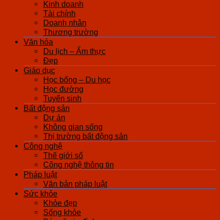
Kinh doanh
Tài chính
Doanh nhân
Thương trường
Văn hóa
Du lịch – Ẩm thực
Đẹp
Giáo dục
Học bổng – Du học
Học đường
Tuyển sinh
Bất động sản
Dự án
Không gian sống
Thị trường bất động sản
Công nghệ
Thế giới số
Công nghệ thông tin
Pháp luật
Văn bản pháp luật
Sức khỏe
Khỏe đẹp
Sống khỏe