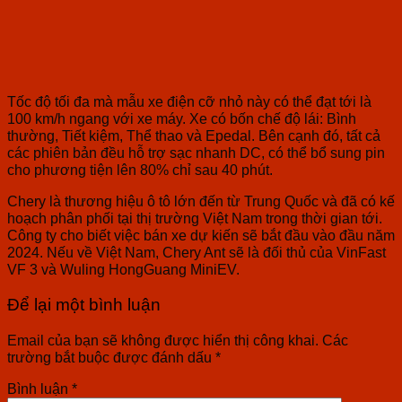
Tốc độ tối đa mà mẫu xe điện cỡ nhỏ này có thể đạt tới là
100 km/h ngang với xe máy. Xe có bốn chế độ lái: Bình
thường, Tiết kiệm, Thể thao và Epedal. Bên cạnh đó, tất cả
các phiên bản đều hỗ trợ sạc nhanh DC, có thể bổ sung pin
cho phương tiện lên 80% chỉ sau 40 phút.
Chery là thương hiệu ô tô lớn đến từ Trung Quốc và đã có kế
hoạch phân phối tại thị trường Việt Nam trong thời gian tới.
Công ty cho biết việc bán xe dự kiến ​​sẽ bắt đầu vào đầu năm
2024. Nếu về Việt Nam, Chery Ant sẽ là đối thủ của VinFast
VF 3 và Wuling HongGuang MiniEV.
Để lại một bình luận
Email của bạn sẽ không được hiển thị công khai.
Các
trường bắt buộc được đánh dấu
*
Bình luận
*