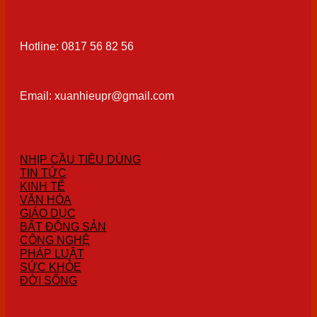
Hotline: 0817 56 82 56
Email: xuanhieupr@gmail.com
NHỊP CẦU TIÊU DÙNG
TIN TỨC
KINH TẾ
VĂN HÓA
GIÁO DỤC
BẤT ĐỘNG SẢN
CÔNG NGHỆ
PHÁP LUẬT
SỨC KHỎE
ĐỜI SỐNG