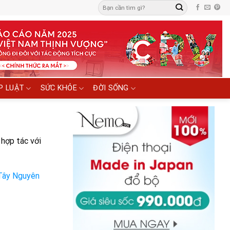
P LUẬT
SỨC KHỎE
ĐỜI SỐNG
 hợp tác với
 Tây Nguyên