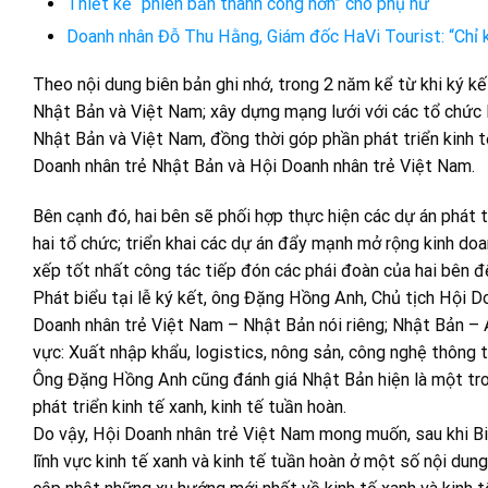
Thiết kế “phiên bản thành công hơn” cho phụ nữ
Doanh nhân Đỗ Thu Hằng, Giám đốc HaVi Tourist: “Chỉ k
Theo nội dung biên bản ghi nhớ, trong 2 năm kể từ khi ký kế
Nhật Bản và Việt Nam; xây dựng mạng lưới với các tổ chức l
Nhật Bản và Việt Nam, đồng thời góp phần phát triển kinh t
Doanh nhân trẻ Nhật Bản và Hội Doanh nhân trẻ Việt Nam.
Bên cạnh đó, hai bên sẽ phối hợp thực hiện các dự án phát t
hai tổ chức; triển khai các dự án đẩy mạnh mở rộng kinh do
xếp tốt nhất công tác tiếp đón các phái đoàn của hai bên đ
Phát biểu tại lễ ký kết, ông Đặng Hồng Anh, Chủ tịch Hội 
Doanh nhân trẻ Việt Nam – Nhật Bản nói riêng; Nhật Bản – A
vực: Xuất nhập khẩu, logistics, nông sản, công nghệ thông t
Ông Đặng Hồng Anh cũng đánh giá Nhật Bản hiện là một tro
phát triển kinh tế xanh, kinh tế tuần hoàn.
Do vậy, Hội Doanh nhân trẻ Việt Nam mong muốn, sau khi Bi
lĩnh vực kinh tế xanh và kinh tế tuần hoàn ở một số nội dun