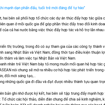
hi mạnh dạn phấn đấu, tuổi trẻ mới đáng để tự hào”
t, hai bên sẽ phối hợp tổ chức các dự án thúc đẩy hợp tác giữa 
iên quan ở mỗi quốc gia để góp phần thúc đẩy trao đổi kinh doa
ế của cả hai nước bằng việc thúc đẩy hợp tác và hỗ trợ lẫn nhau
riển thị trường, trong đó có sự tham gia của các công ty thành v
anh sang Nhật Bản và Việt Nam; đồng thời tạo điều kiện thuận lợ
ến thăm và làm việc tại Nhật Bản và Việt Nam.
Doanh nhân trẻ Việt Nam bày tỏ mong muốn mối quan hệ hợp tác g
SEAN nói chung sẽ mở ra nhiều cơ hội hợp tác phát triển trong c
in, đổi mới sáng tạo,…
ng những quốc gia đi đầu và đạt được nhiều thành tựu quan trọ
ên bản ghi nhớ được ký kết, hai bên sẽ tập trung đẩy mạnh hợp 
g: Tổ chức các hội thảo, diễn đàn chung để chia sẻ kinh nghiệm, k