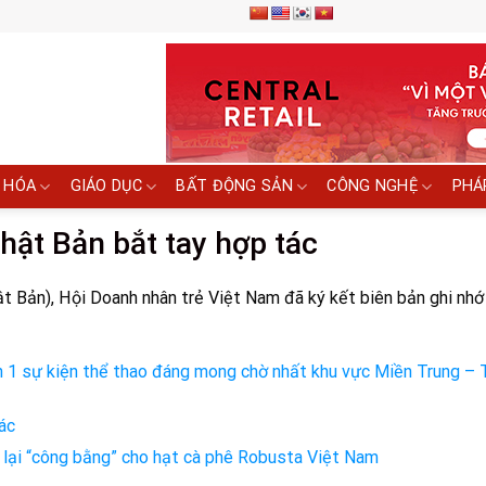
 HÓA
GIÁO DỤC
BẤT ĐỘNG SẢN
CÔNG NGHỆ
PHÁ
hật Bản bắt tay hợp tác
t Bản), Hội Doanh nhân trẻ Việt Nam đã ký kết biên bản ghi nhớ
 lần 1 sự kiện thể thao đáng mong chờ nhất khu vực Miền Trung –
ác
 lại “công bằng” cho hạt cà phê Robusta Việt Nam