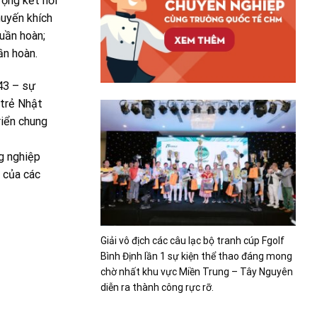
động kết nối
huyến khích
tuần hoàn;
ần hoàn.
43 – sự
 trẻ Nhật
riển chung
g nghiệp
 của các
Giải vô địch các câu lạc bộ tranh cúp Fgolf
Bình Định lần 1 sự kiện thể thao đáng mong
chờ nhất khu vực Miền Trung – Tây Nguyên
diễn ra thành công rực rỡ.