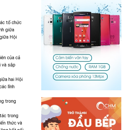
các tổ chức
nh giữa
 giữa Hội
iên của cả
i và sắp
iữa hai Hội
ác lĩnh
ng trong
tác trong
iến thức và