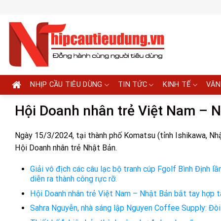
Skip
to
content
NHỊP CẦU TIÊU DÙNG
TIN TỨC
KINH TẾ
VĂN
Hội Doanh nhân trẻ Việt Nam – N
Ngày 15/3/2024, tại thành phố Komatsu (tỉnh Ishikawa, Nhậ
Hội Doanh nhân trẻ Nhật Bản.
Giải vô địch các câu lạc bộ tranh cúp Fgolf Bình Định
diễn ra thành công rực rỡ.
Hội Doanh nhân trẻ Việt Nam – Nhật Bản bắt tay hợp t
Sahra Nguyễn, nhà sáng lập Nguyen Coffee Supply: Đòi