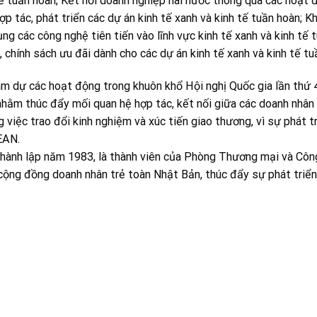
ế tuần hoàn; Kết nối doanh nghiệp hai nước thông qua các hoạt 
p tác, phát triển các dự án kinh tế xanh và kinh tế tuần hoàn; K
ng các công nghệ tiên tiến vào lĩnh vực kinh tế xanh và kinh tế 
 chính sách ưu đãi dành cho các dự án kinh tế xanh và kinh tế tu
am dự các hoạt động trong khuôn khổ Hội nghị Quốc gia lần thứ 
nhằm thúc đẩy mối quan hệ hợp tác, kết nối giữa các doanh nhân
việc trao đổi kinh nghiệm và xúc tiến giao thương, vì sự phát t
EAN.
thành lập năm 1983, là thành viên của Phòng Thương mại và Côn
 cộng đồng doanh nhân trẻ toàn Nhật Bản, thúc đẩy sự phát triển