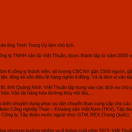
do ông Trịnh Trung Úy làm chủ tịch.
ông ty TNHH vận tải Việt Thuận, được thành lập từ năm 2005 với 
gồm 6 công ty thành viên, số lượng CBCNV gần 1500 người, gần 1
tấn, tổng số vốn điều lệ hàng nghìn tỉ đồng. Và là đơn vị vận t
Bí, tỉnh Quảng Ninh. Việt Thuận tập trung vào các dịch vụ chủ
g hóa; Vận tải hàng hóa đường thủy nội địa,…
àu biển chuyên dụng phục vụ vận chuyển than cung cấp cho các n
 đoàn Công nghiệp Than – Khoáng sản Việt Nam (TKV), Tập đo
các Công ty, Tập đoàn nước ngoài như: GTM, REX (Trung Quốc), T
 khai phương hướng nhiệm vụ 6 tháng cuối năm 2023, Việt Thuận