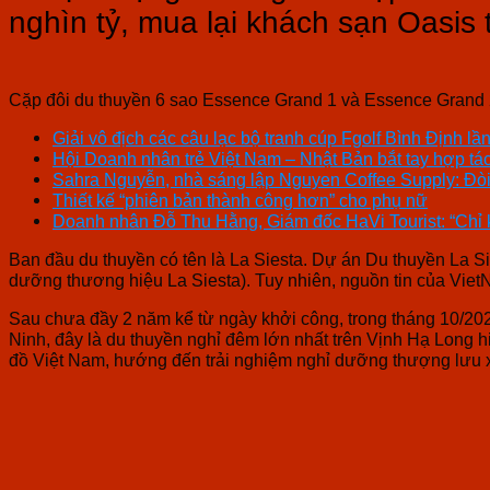
nghìn tỷ, mua lại khách sạn Oasis 
Cặp đôi du thuyền 6 sao Essence Grand 1 và Essence Grand 
Giải vô địch các câu lạc bộ tranh cúp Fgolf Bình Định l
Hội Doanh nhân trẻ Việt Nam – Nhật Bản bắt tay hợp tá
Sahra Nguyễn, nhà sáng lập Nguyen Coffee Supply: Đòi 
Thiết kế “phiên bản thành công hơn” cho phụ nữ
Doanh nhân Đỗ Thu Hằng, Giám đốc HaVi Tourist: “Chỉ k
Ban đầu du thuyền có tên là La Siesta. Dự án Du thuyền La S
dưỡng thương hiệu La Siesta). Tuy nhiên, nguồn tin của VietN
Sau chưa đầy 2 năm kể từ ngày khởi công, trong tháng 10/20
Ninh, đây là du thuyền nghỉ đêm lớn nhất trên Vịnh Hạ Long hi
đồ Việt Nam, hướng đến trải nghiệm nghỉ dưỡng thượng lưu 