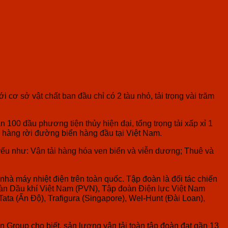
cơ sở vật chất ban đầu chỉ có 2 tàu nhỏ, tải trọng vài trăm
00 đầu phương tiện thủy hiện đại, tổng trọng tải xấp xỉ 1
ải hàng rời đường biển hàng đầu tại Việt Nam.
 yếu như: Vận tải hàng hóa ven biển và viễn dương; Thuê và
hà máy nhiệt điện trên toàn quốc. Tập đoàn là đối tác chiến
àn Dầu khí Việt Nam (PVN), Tập đoàn Điện lực Việt Nam
ata (Ấn Độ), Trafigura (Singapore), Wel-Hunt (Đài Loan),
 Group cho biết, sản lượng vận tải toàn tập đoàn đạt gần 13