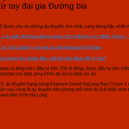
từ tay đại gia Đường bia
2 được cho là những du thuyền lớn nhất, sang trọng bậc nhất 
ần 1 sự kiện thể thao đáng mong chờ nhất khu vực Miền Trung –
c
lại “công bằng” cho hạt cà phê Robusta Việt Nam
hi mạnh dạn phấn đấu, tuổi trẻ mới đáng để tự hào”
iesta có tổng mức đầu tư trên 700 tỷ đồng, được đầu tư bởi V
amNet cho biết, phía EHG đã rút lui khỏi dự án.
23, du thuyền hạng sang Essence Grand HaLong Bay Cruise 1 đ
ện nay cũng là du thuyền tiên phong mô hình du lịch biển sinh 
xanh trên Vịnh Hạ Long.