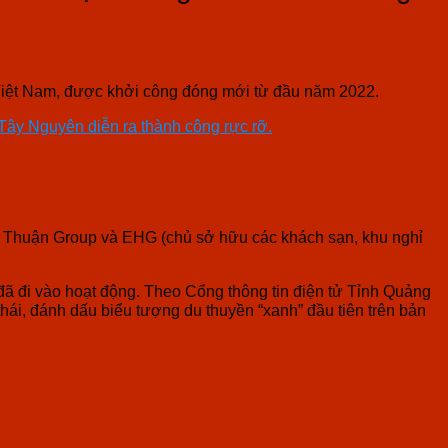
Việt Nam, được khởi công đóng mới từ đầu năm 2022.
 Tây Nguyên diễn ra thành công rực rỡ.
iệt Thuận Group và EHG (chủ sở hữu các khách sạn, khu nghỉ
ã đi vào hoạt động. Theo Cổng thông tin điện tử Tỉnh Quảng
thái, đánh dấu biểu tượng du thuyền “xanh” đầu tiên trên bản