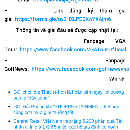
– Link đăng ký tham gia
giải:
https://forms.gle/uy2HXLPD3KwYXAjm6
· Thông tin về giải đấu sẽ được cập nhật tại:
– Fanpage VGA
Tour:
https://www.facebook.com/VGATourOfficial
– Fanpage
GolfNews:
https://www.facebook.com/golfnewsvnoff
Yên Nhi
GO! chơi lớn: Thấy rẻ hơn là hoàn tiền ngay, thị trường
bán lẻ “dậy sóng”
GO! Hải Phòng khi “SHOPPERTAINMENT” kết hợp
cùng cơn mưa giải thưởng tết
Central Retail Việt Nam trao tặng 5.200 phần quà Tết
nhân ái trị giá 1 tỷ đồng tới các hộ gia đình có hoàn