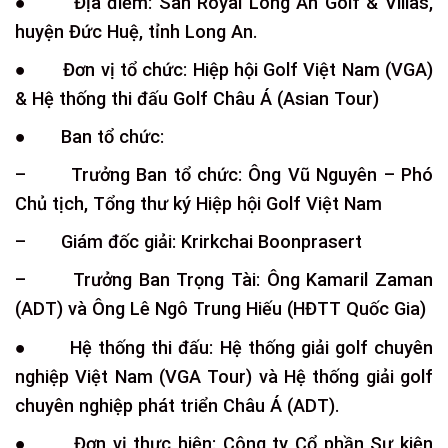
● Địa điểm: Sân Royal Long An Golf & Villas,
huyện Đức Huệ, tỉnh Long An.
● Đơn vị tổ chức: Hiệp hội Golf Việt Nam (VGA)
& Hệ thống thi đấu Golf Châu Á (Asian Tour)
● Ban tổ chức:
– Trưởng Ban tổ chức: Ông Vũ Nguyên – Phó
Chủ tịch, Tổng thư ký Hiệp hội Golf Việt Nam
– Giám đốc giải: Krirkchai Boonprasert
– Trưởng Ban Trọng Tài: Ông Kamaril Zaman
(ADT) và Ông Lê Ngô Trung Hiếu (HĐTT Quốc Gia)
● Hệ thống thi đấu: Hệ thống giải golf chuyên
nghiệp Việt Nam (VGA Tour) và Hệ thống giải golf
chuyên nghiệp phát triển Châu Á (ADT).
● Đơn vị thực hiện: Công ty Cổ phần Sự kiện