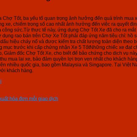
 Chợ Tốt, ba yếu tố quan trọng ảnh hưởng đến quá trình mua x
 xe, chiếm trọng số cao nhất ảnh hưởng đến việc ra quyết địn
à công sức.Từ thực tế này, ứng dụng Chợ Tốt Xe đã cho ra mắt 
ử dụng rao bán trên Chợ Xe Tốt phải đáp ứng năm tiêu chí: hồ 
 dấu hiệu cháy nổ và được kiểm tra chất lượng toàn diện theo 
ng mục trước khi cấp chứng nhận Xe 5 TốtNhững chiếc xe đạt 
 Giám đốc Chợ Tốt Xe, cho biết để bảo chứng cho dịch vụ này,
ra thu mua lại xe, bảo đảm quyền lợi trọn vẹn nhất cho khách h
trên nhiều quốc gia, bao gồm Malaysia và Singapore. Tại Việt N
với khách hàng.
i
 xuất hóa đơn mỗi giao dịch