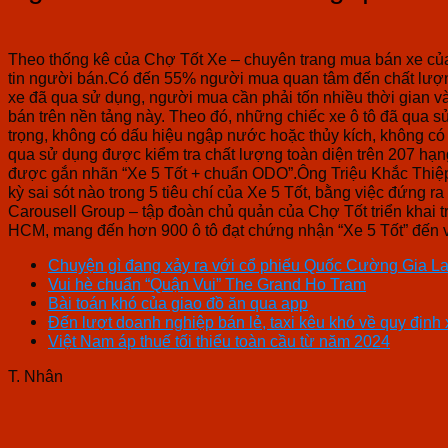
Theo thống kê của Chợ Tốt Xe – chuyên trang mua bán xe của
tin người bán.Có đến 55% người mua quan tâm đến chất lượng
xe đã qua sử dụng, người mua cần phải tốn nhiều thời gian v
bán trên nền tảng này. Theo đó, những chiếc xe ô tô đã qua s
trọng, không có dấu hiệu ngập nước hoặc thủy kích, không có
qua sử dụng được kiểm tra chất lượng toàn diện trên 207 hạ
được gắn nhãn “Xe 5 Tốt + chuẩn ODO”.Ông Triệu Khắc Thiệp,
kỳ sai sót nào trong 5 tiêu chí của Xe 5 Tốt, bằng việc đứng 
Carousell Group – tập đoàn chủ quản của Chợ Tốt triển khai 
HCM, mang đến hơn 900 ô tô đạt chứng nhận “Xe 5 Tốt” đến 
Chuyện gì đang xảy ra với cổ phiếu Quốc Cường Gia La
Vui hè chuẩn “Quận Vui” The Grand Ho Tram
Bài toán khó của giao đồ ăn qua app
Đến lượt doanh nghiệp bán lẻ, taxi kêu khó về quy định
Việt Nam áp thuế tối thiểu toàn cầu từ năm 2024
T. Nhân