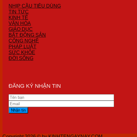
NHỊP CẦU TIÊU DÙNG
TIN TỨC
KINH TẾ
VĂN HÓA
GIÁO DỤC
BẤT ĐỘNG SẢN
CÔNG NGHỆ
PHÁP LUẬT
SỨC KHỎE
ĐỜI SỐNG
ĐĂNG KÝ NHẬN TIN
Copyright 2026 ©
by KINHTENGAYNAY.COM