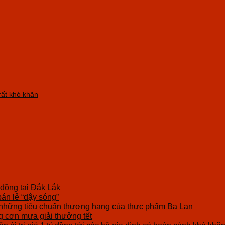
ất khó khăn
 đồng tại Đắk Lắk
bán lẻ “dậy sóng”
những tiêu chuẩn thượng hạng của thực phẩm Ba Lan
cơn mưa giải thưởng tết