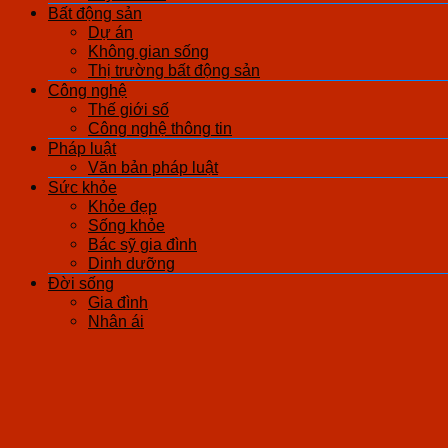
Bất động sản
Dự án
Không gian sống
Thị trường bất động sản
Công nghệ
Thế giới số
Công nghệ thông tin
Pháp luật
Văn bản pháp luật
Sức khỏe
Khỏe đẹp
Sống khỏe
Bác sỹ gia đình
Dinh dưỡng
Đời sống
Gia đình
Nhân ái