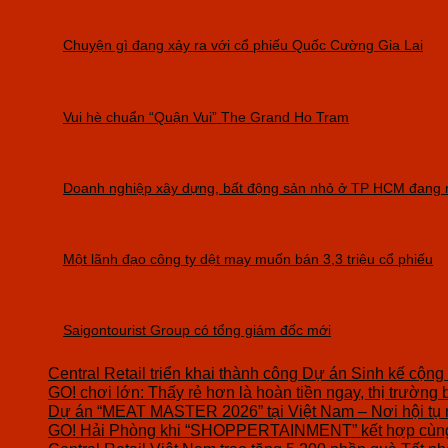
Chuyện gì đang xảy ra với cổ phiếu Quốc Cường Gia Lai
Vui hè chuẩn “Quận Vui” The Grand Ho Tram
Doanh nghiệp xây dựng, bất động sản nhỏ ở TP HCM đang r
Một lãnh đạo công ty dệt may muốn bán 3,3 triệu cổ phiếu
Saigontourist Group có tổng giám đốc mới
Central Retail triển khai thành công Dự án Sinh kế cộng
GO! chơi lớn: Thấy rẻ hơn là hoàn tiền ngay, thị trường 
Dự án “MEAT MASTER 2026” tại Việt Nam – Nơi hội tụ 
GO! Hải Phòng khi “SHOPPERTAINMENT” kết hợp cùng 