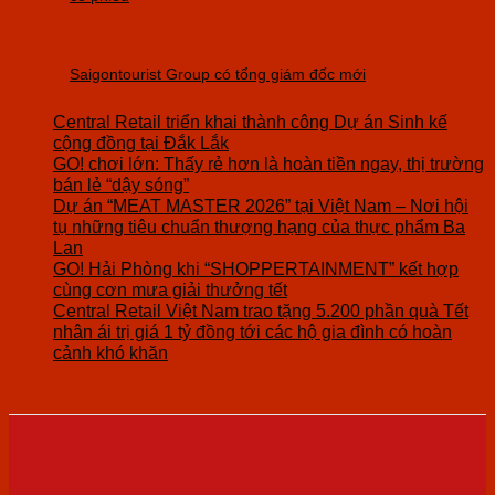
Saigontourist Group có tổng giám đốc mới
Central Retail triển khai thành công Dự án Sinh kế
cộng đồng tại Đắk Lắk
GO! chơi lớn: Thấy rẻ hơn là hoàn tiền ngay, thị trường
bán lẻ “dậy sóng”
Dự án “MEAT MASTER 2026” tại Việt Nam – Nơi hội
tụ những tiêu chuẩn thượng hạng của thực phẩm Ba
Lan
GO! Hải Phòng khi “SHOPPERTAINMENT” kết hợp
cùng cơn mưa giải thưởng tết
Central Retail Việt Nam trao tặng 5.200 phần quà Tết
nhân ái trị giá 1 tỷ đồng tới các hộ gia đình có hoàn
cảnh khó khăn