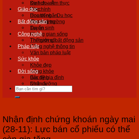
Kinh doanh
Du lịch – Ẩm thực
Giáo dục
Tài chính
Đẹp
Doanh nhân
Học bổng – Du học
Bất động sản
Thương trường
Học đường
Tuyển sinh
Dự án
Công nghệ
Không gian sống
Thị trường bất động sản
Thế giới số
Pháp luật
Công nghệ thông tin
Văn bản pháp luật
Sức khỏe
Khỏe đẹp
Đời sống
Sống khỏe
Bác sỹ gia đình
Gia đình
Dinh dưỡng
Nhân ái
Nhận định chứng khoán ngày mai
(28-11): Lực bán cổ phiếu có thể