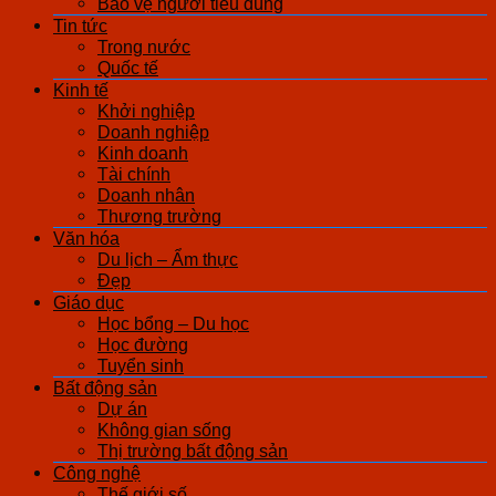
Bảo vệ người tiêu dùng
Tin tức
Trong nước
Quốc tế
Kinh tế
Khởi nghiệp
Doanh nghiệp
Kinh doanh
Tài chính
Doanh nhân
Thương trường
Văn hóa
Du lịch – Ẩm thực
Đẹp
Giáo dục
Học bổng – Du học
Học đường
Tuyển sinh
Bất động sản
Dự án
Không gian sống
Thị trường bất động sản
Công nghệ
Thế giới số