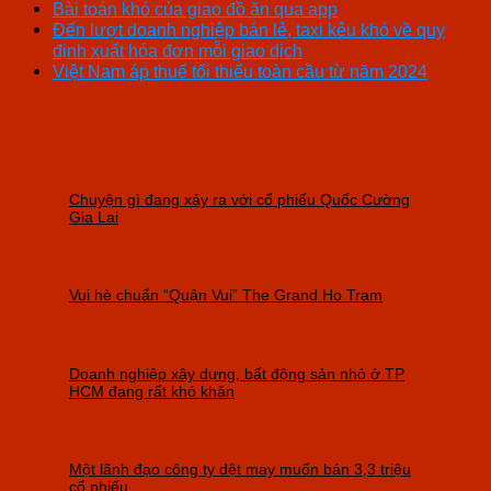
Bài toán khó của giao đồ ăn qua app
Đến lượt doanh nghiệp bán lẻ, taxi kêu khó về quy
định xuất hóa đơn mỗi giao dịch
Việt Nam áp thuế tối thiểu toàn cầu từ năm 2024
Chuyện gì đang xảy ra với cổ phiếu Quốc Cường
Gia Lai
Vui hè chuẩn “Quận Vui” The Grand Ho Tram
Doanh nghiệp xây dựng, bất động sản nhỏ ở TP
HCM đang rất khó khăn
Một lãnh đạo công ty dệt may muốn bán 3,3 triệu
cổ phiếu