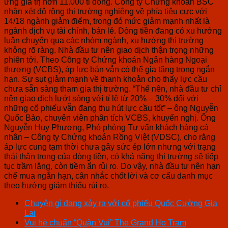
ứng giá trị hơn 11.000 tỉ đồng. Công ty Chứng khoán BSC
nhận xét độ rộng thị trường nghiêng về phía tiêu cực với
14/18 ngành giảm điểm, trong đó mức giảm mạnh nhất là
ngành dịch vụ tài chính, bán lẻ. Dòng tiền đang có xu hướng
luân chuyển qua các nhóm ngành, xu hướng thị trường
không rõ ràng. Nhà đầu tư nên giao dịch thận trọng những
phiên tới. Theo Công ty Chứng khoán Ngân hàng Ngoại
thương (VCBS), áp lực bán vẫn có thể gia tăng trong ngắn
hạn. Sự sụt giảm mạnh về thanh khoản cho thấy lực cầu
chưa sẵn sàng tham gia thị trường. “Thế nên, nhà đầu tư chỉ
nên giao dịch lướt sóng với tỉ lệ từ 20% – 30% đối với
những cổ phiếu vẫn đang thu hút lực cầu tốt” – ông Nguyễn
Quốc Bảo, chuyên viên phân tích VCBS, khuyến nghị. Ông
Nguyễn Huy Phương, Phó phòng Tư vấn khách hàng cá
nhân – Công ty Chứng khoán Rồng Việt (VDSC), cho rằng
áp lực cung tạm thời chưa gây sức ép lớn nhưng với trạng
thái thận trọng của dòng tiền, có khả năng thị trường sẽ tiếp
tục trầm lắng, còn tiềm ẩn rủi ro. Do vậy, nhà đầu tư nên hạn
chế mua ngắn hạn, cân nhắc chốt lời và cơ cấu danh mục
theo hướng giảm thiểu rủi ro.
Chuyện gì đang xảy ra với cổ phiếu Quốc Cường Gia
Lai
Vui hè chuẩn “Quận Vui” The Grand Ho Tram