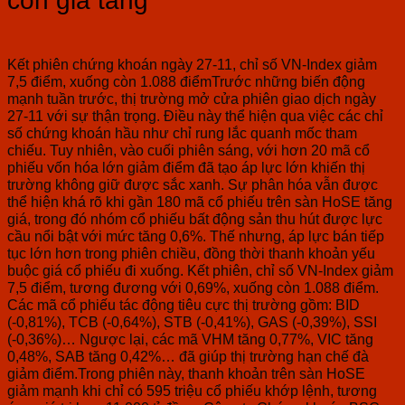
còn gia tăng
Kết phiên chứng khoán ngày 27-11, chỉ số VN-Index giảm
7,5 điểm, xuống còn 1.088 điểmTrước những biến động
mạnh tuần trước, thị trường mở cửa phiên giao dịch ngày
27-11 với sự thận trọng. Điều này thể hiện qua việc các chỉ
số chứng khoán hầu như chỉ rung lắc quanh mốc tham
chiếu. Tuy nhiên, vào cuối phiên sáng, với hơn 20 mã cổ
phiếu vốn hóa lớn giảm điểm đã tạo áp lực lớn khiến thị
trường không giữ được sắc xanh. Sự phân hóa vẫn được
thể hiện khá rõ khi gần 180 mã cổ phiếu trên sàn HoSE tăng
giá, trong đó nhóm cổ phiếu bất động sản thu hút được lực
cầu nổi bật với mức tăng 0,6%. Thế nhưng, áp lực bán tiếp
tục lớn hơn trong phiên chiều, đồng thời thanh khoản yếu
buộc giá cổ phiếu đi xuống. Kết phiên, chỉ số VN-Index giảm
7,5 điểm, tương đương với 0,69%, xuống còn 1.088 điểm.
Các mã cổ phiếu tác động tiêu cực thị trường gồm: BID
(-0,81%), TCB (-0,64%), STB (-0,41%), GAS (-0,39%), SSI
(-0,36%)… Ngược lại, các mã VHM tăng 0,77%, VIC tăng
0,48%, SAB tăng 0,42%… đã giúp thị trường hạn chế đà
giảm điểm.Trong phiên này, thanh khoản trên sàn HoSE
giảm mạnh khi chỉ có 595 triệu cổ phiếu khớp lệnh, tương