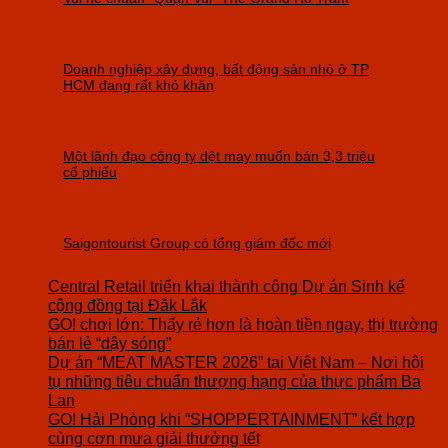
Doanh nghiệp xây dựng, bất động sản nhỏ ở TP
HCM đang rất khó khăn
Một lãnh đạo công ty dệt may muốn bán 3,3 triệu
cổ phiếu
Saigontourist Group có tổng giám đốc mới
Central Retail triển khai thành công Dự án Sinh kế
cộng đồng tại Đắk Lắk
GO! chơi lớn: Thấy rẻ hơn là hoàn tiền ngay, thị trường
bán lẻ “dậy sóng”
Dự án “MEAT MASTER 2026” tại Việt Nam – Nơi hội
tụ những tiêu chuẩn thượng hạng của thực phẩm Ba
Lan
GO! Hải Phòng khi “SHOPPERTAINMENT” kết hợp
cùng cơn mưa giải thưởng tết