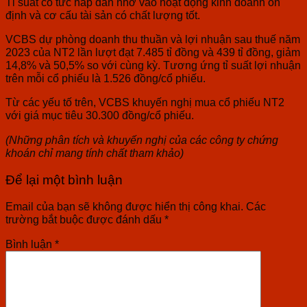
Tỉ suất cổ tức hấp dẫn nhờ vào hoạt động kinh doanh ổn
định và cơ cấu tài sản có chất lượng tốt.
VCBS dự phòng doanh thu thuần và lợi nhuận sau thuế năm
2023 của NT2 lần lượt đạt 7.485 tỉ đồng và 439 tỉ đồng, giảm
14,8% và 50,5% so với cùng kỳ. Tương ứng tỉ suất lợi nhuận
trên mỗi cổ phiếu là 1.526 đồng/cổ phiếu.
Từ các yếu tố trên, VCBS khuyến nghị mua cổ phiếu NT2
với giá mục tiêu 30.300 đồng/cổ phiếu.
(Những phân tích và khuyến nghị của các công ty chứng
khoán chỉ mang tính chất tham khảo)
Để lại một bình luận
Email của bạn sẽ không được hiển thị công khai.
Các
trường bắt buộc được đánh dấu
*
Bình luận
*