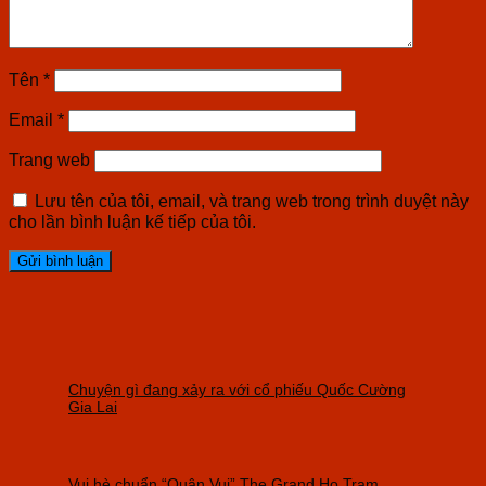
Tên
*
Email
*
Trang web
Lưu tên của tôi, email, và trang web trong trình duyệt này
cho lần bình luận kế tiếp của tôi.
Chuyện gì đang xảy ra với cổ phiếu Quốc Cường
Gia Lai
Vui hè chuẩn “Quận Vui” The Grand Ho Tram