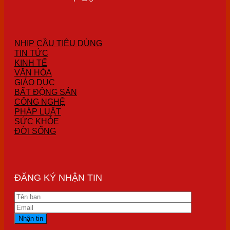
NHỊP CẦU TIÊU DÙNG
TIN TỨC
KINH TẾ
VĂN HÓA
GIÁO DỤC
BẤT ĐỘNG SẢN
CÔNG NGHỆ
PHÁP LUẬT
SỨC KHỎE
ĐỜI SỐNG
ĐĂNG KÝ NHẬN TIN