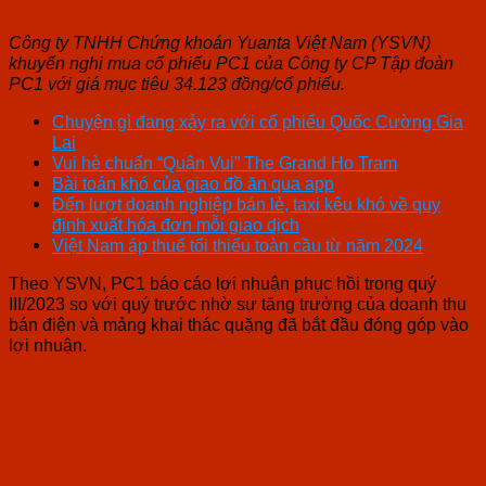
Công ty TNHH Chứng khoán Yuanta Việt Nam (YSVN)
khuyến nghị mua cổ phiếu PC1 của Công ty CP Tập đoàn
PC1 với giá mục tiêu 34.123 đồng/cổ phiếu.
Chuyện gì đang xảy ra với cổ phiếu Quốc Cường Gia
Lai
Vui hè chuẩn “Quận Vui” The Grand Ho Tram
Bài toán khó của giao đồ ăn qua app
Đến lượt doanh nghiệp bán lẻ, taxi kêu khó về quy
định xuất hóa đơn mỗi giao dịch
Việt Nam áp thuế tối thiểu toàn cầu từ năm 2024
Theo YSVN, PC1 báo cáo lợi nhuận phục hồi trong quý
III/2023 so với quý trước nhờ sự tăng trưởng của doanh thu
bán điện và mảng khai thác quặng đã bắt đầu đóng góp vào
lợi nhuận.