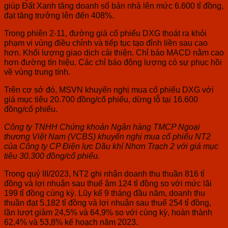
giúp Đất Xanh tăng doanh số bán nhà lên mức 6.600 tỉ đồng,
đạt tăng trưởng lên đến 408%.
Trong phiên 2-11, đường giá cổ phiếu DXG thoát ra khỏi
phạm vi vùng điều chỉnh và tiếp tục tạo đỉnh liền sau cao
hơn. Khối lượng giao dịch cải thiện. Chỉ báo MACD nằm cao
hơn đường tín hiệu. Các chỉ báo động lượng có sự phục hồi
về vùng trung tính.
Trên cơ sở đó, MSVN khuyến nghị mua cổ phiếu DXG với
giá mục tiêu 20.700 đồng/cổ phiếu, dừng lỗ tại 16.600
đồng/cổ phiếu.
Công ty TNHH Chứng khoán Ngân hàng TMCP Ngoại
thương Việt Nam (VCBS) khuyến nghị mua cổ phiếu NT2
của Công ty CP Điện lực Dầu khí Nhơn Trạch 2 với giá mục
tiêu 30.300 đồng/cổ phiếu.
Trong quý III/2023, NT2 ghi nhận doanh thu thuần 816 tỉ
đồng và lợi nhuận sau thuế âm 124 tỉ đồng so với mức lãi
199 tỉ đồng cùng kỳ. Lũy kế 9 tháng đầu năm, doanh thu
thuần đạt 5.182 tỉ đồng và lợi nhuận sau thuế 254 tỉ đồng,
lần lượt giảm 24,5% và 64,9% so với cùng kỳ, hoàn thành
62,4% và 53,8% kế hoạch năm 2023.