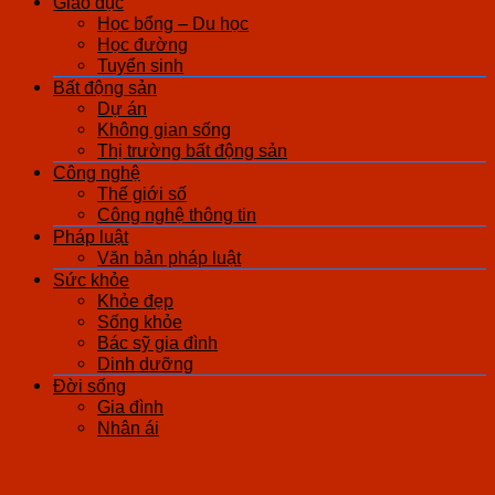
Giáo dục
Học bổng – Du học
Học đường
Tuyển sinh
Bất động sản
Dự án
Không gian sống
Thị trường bất động sản
Công nghệ
Thế giới số
Công nghệ thông tin
Pháp luật
Văn bản pháp luật
Sức khỏe
Khỏe đẹp
Sống khỏe
Bác sỹ gia đình
Dinh dưỡng
Đời sống
Gia đình
Nhân ái