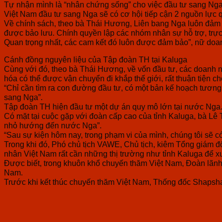
Tự nhận mình là “nhân chứng sống” cho việc đầu tư sang Nga
Việt Nam đầu tư sang Nga sẽ có cơ hội tiếp cận 2 nguồn lực q
Về chính sách, theo bà Thái Hương, Liên bang Nga luôn đảm bả
được bảo lưu. Chính quyền lập các nhóm nhân sự hỗ trợ, trực 
Quan trọng nhất, các cam kết đó luôn được đảm bảo”, nữ doa
Cánh đồng nguyên liệu của Tập đoàn TH tại Kaluga
Cùng với đó, theo bà Thái Hương, về vốn đầu tư, các doanh ng
hóa có thể được vận chuyển đi khắp thế giới, rất thuận tiện
“Chỉ cần tìm ra con đường đầu tư, có một bản kế hoạch tương
sang Nga”.
Tập đoàn TH hiện đầu tư một dự án quy mô lớn tại nước Nga. 
Có mặt tại cuộc gặp với đoàn cấp cao của tỉnh Kaluga, bà Lê 
nhỏ hướng đến nước Nga”.
“Sau sự kiện hôm nay, trong phạm vi của mình, chúng tôi sẽ c
Trong khi đó, Phó chủ tịch VAWE, Chủ tịch, kiêm Tổng giám
nhân Việt Nam rất cần những thị trường như tỉnh Kaluga để x
Được biết, trong khuôn khổ chuyến thăm Việt Nam, Đoàn lãnh 
Nam.
Trước khi kết thúc chuyến thăm Việt Nam, Thống đốc Shapsha V