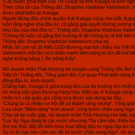
“Các bước phát triển của TH Group tại tỉnh Kaluga là kinh ng
Theo chia sẻ của Thống đốc Shapsha Vladislav Valerievich, hi
được phát triển tại Kaluga.
Người đứng đầu chính quyền tỉnh Kaluga cũng cho biết, Kalug
luôn lắng nghe nhà đầu tư, cố gắng giải quyết những vướng m
nhu cầu của nhà đầu tư”, Thống đốc Shapsha Vladislav Valeri
“Chúng tôi luôn cố gắng tìm hướng đi để chúng ta có thể tiến 
Thống đốc Shapsha Vladislav Valerievich chia sẻ.
Nhắc tới con số 30 triệu USD thương mại hai chiều mà Việt
Valerievich một lần nữa nhấn mạnh tiềm năng to lớn để hai b
nghe không bằng 1 lần trông thấy”.
Nữ doanh nhân Thái Hương trò chuyện cùng Thống đốc tỉnh 
Tiếp lời Thống đốc, Tổng giám đốc Cơ quan Phát triển vùng Ka
động đầu tư, kinh doanh.
Chẳng hạn, Kaluga ở giữa trung tâm của thị trường lớn nhất n
lợi trong việc giao thương hàng hóa. Hiện tại, ở Kaluga cũng 
nhân lực cấp quốc gia cũng vừa được xây dựng tại đây…
“Chúng ta có nhiều cơ hội để có thành công chung”, Tổng gi
Lựa chọn “điểm vàng” kinh doanh, cùng bước chân sang Nga
Chia sẻ tại cuộc gặp, nữ doanh nhân Thái Hương cho biết, bà
“Lúc ấy, Nga đang bị các nước phương Tây cấm vận, thiếu hụt 
thứ hai thúc đẩy tôi triển khai hoạt động đầu tư ngay lập tức
Sự tri ân tạo nên cảm xúc để tôi bước chân sang Nga”, nữ d