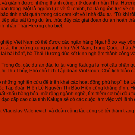
 và giành được những thành công, nữ doanh nhân Thái Hương c
uan trọng. Một là nguồn lực về tài chính, hai là nguồn lực về c
o tính nhất quán trong các cam kết với nhà đầu tư. “Từ khi tô
tiếp sâu sát từng dự án, thúc đẩy các giai đoạn dự án hoàn thà
nh nhân Thái Hương cho biết.
hiệp Việt Nam có thể được các ngân hàng Nga hỗ trợ vay vốn tớ
 cho các thị trường xung quanh như Việt Nam, Trung Quốc, châ
 lai bài bản”, bà Thái Hương đúc kết kinh nghiệm thành công 
Trong đó, các dự án đầu tư tại vùng Kaluga là một cấu phần qu
Thị Thu Thủy, Phó chủ tịch Tập đoàn VinGroup, Chủ tịch toàn c
ó những nghiên cứu để triển khai các hoạt động phù hợp”, bà L
 đốc Tập đoàn Hiền Lê Nguyễn Thị Bảo Hiền cũng khẳng định, H
uất khẩu hàng hóa, mở rộng ngành nghề, tìm thêm cơ hội đầu tư
đạo cấp cao của tỉnh Kaluga sẽ có các cuộc làm việc với lãnh 
ladislav Valerievich và đoàn công tác cũng sẽ tới thăm trang 