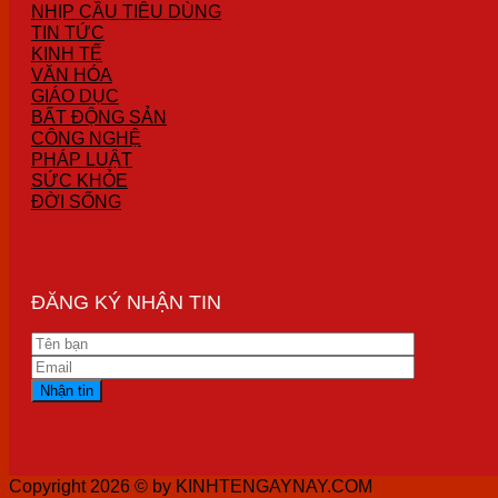
NHỊP CẦU TIÊU DÙNG
TIN TỨC
KINH TẾ
VĂN HÓA
GIÁO DỤC
BẤT ĐỘNG SẢN
CÔNG NGHỆ
PHÁP LUẬT
SỨC KHỎE
ĐỜI SỐNG
ĐĂNG KÝ NHẬN TIN
Copyright 2026 ©
by KINHTENGAYNAY.COM