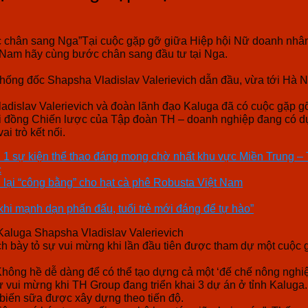
chân sang Nga”Tại cuộc gặp gỡ giữa Hiệp hội Nữ doanh nhân 
 Nam hãy cùng bước chân sang đầu tư tại Nga.
hống đốc Shapsha Vladislav Valerievich dẫn đầu, vừa tới Hà N
ladislav Valerievich và đoàn lãnh đạo Kaluga đã có cuộc gặp
i đồng Chiến lược của Tập đoàn TH – doanh nghiệp đang có dự
i trò kết nối.
ần 1 sự kiện thể thao đáng mong chờ nhất khu vực Miền Trung –
c
lại “công bằng” cho hạt cà phê Robusta Việt Nam
hi mạnh dạn phấn đấu, tuổi trẻ mới đáng để tự hào”
Kaluga Shapsha Vladislav Valerievich
ich bày tỏ sự vui mừng khi lần đầu tiên được tham dự một cuộc
 Không hề dễ dàng để có thể tạo dựng cả một ‘đế chế nông nghi
ự vui mừng khi TH Group đang triển khai 3 dự án ở tỉnh Kaluga.
 biến sữa được xây dựng theo tiến độ.