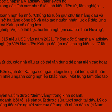
đốc Shapsha Vladislav Valerievich nói.
ong các lĩnh vực như ô tô, linh kiện điện tử, lâm nghiệp…,
oanh nghiệp nhỏ. “Chúng tôi luôn giữ chữ tín hàng đầu và
cơ sở hạ tầng đồng bộ và đào tạo nguồn nhân lực để đáp ứng
 và Kaluga vô cùng lớn.
 nghiệp Việt có thể học hỏi kinh nghiệm của bà Thái Hương”,
ên 315 triệu USD vào năm 2021, Thống đốc Shapsha Vladislav
nghiệp Việt Nam đến Kaluga để tận mắt chứng kiến, vì “7 lần
ừ đó, các nhà đầu tư có thể tận dụng để phát triển các hoạt
ên cạnh đó, Kaluga có ngành logistics phát triển, rất thuận
với nhiều ngành công nghiệp khác nhau. Một trung tâm đào tạo
yên và tìm được “điểm vàng” trong kinh doanh.
oanh, bởi tôi sẽ sản xuất được sữa tươi sạch tại đây. Lý do
ã không tiếc sức người sức của để ủng hộ nhân dân Việt Nam.