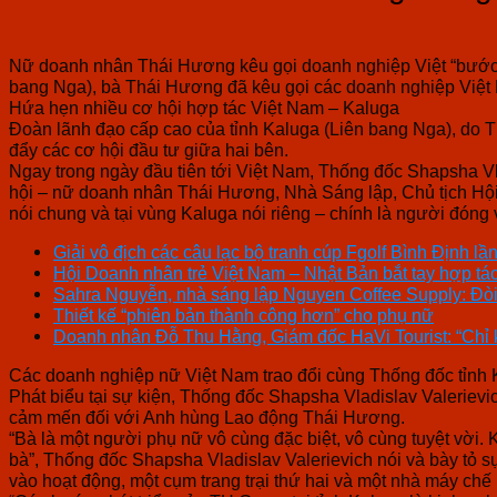
Nữ doanh nhân Thái Hương kêu gọi doanh nghiệp Việt “bước 
bang Nga), bà Thái Hương đã kêu gọi các doanh nghiệp Việt
Hứa hẹn nhiều cơ hội hợp tác Việt Nam – Kaluga
Đoàn lãnh đạo cấp cao của tỉnh Kaluga (Liên bang Nga), do T
đẩy các cơ hội đầu tư giữa hai bên.
Ngay trong ngày đầu tiên tới Việt Nam, Thống đốc Shapsha V
hội – nữ doanh nhân Thái Hương, Nhà Sáng lập, Chủ tịch Hộ
nói chung và tại vùng Kaluga nói riêng – chính là người đóng va
Giải vô địch các câu lạc bộ tranh cúp Fgolf Bình Định l
Hội Doanh nhân trẻ Việt Nam – Nhật Bản bắt tay hợp tá
Sahra Nguyễn, nhà sáng lập Nguyen Coffee Supply: Đòi 
Thiết kế “phiên bản thành công hơn” cho phụ nữ
Doanh nhân Đỗ Thu Hằng, Giám đốc HaVi Tourist: “Chỉ k
Các doanh nghiệp nữ Việt Nam trao đổi cùng Thống đốc tỉnh 
Phát biểu tại sự kiện, Thống đốc Shapsha Vladislav Valeriev
cảm mến đối với Anh hùng Lao động Thái Hương.
“Bà là một người phụ nữ vô cùng đặc biệt, vô cùng tuyệt vời.
bà”, Thống đốc Shapsha Vladislav Valerievich nói và bày tỏ s
vào hoạt động, một cụm trang trại thứ hai và một nhà máy chế