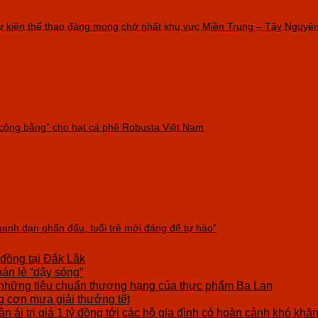
1 sự kiện thể thao đáng mong chờ nhất khu vực Miền Trung – Tây Nguyên
“công bằng” cho hạt cà phê Robusta Việt Nam
ạnh dạn phấn đấu, tuổi trẻ mới đáng để tự hào”
 đồng tại Đắk Lắk
bán lẻ “dậy sóng”
những tiêu chuẩn thượng hạng của thực phẩm Ba Lan
cơn mưa giải thưởng tết
n ái trị giá 1 tỷ đồng tới các hộ gia đình có hoàn cảnh khó khă