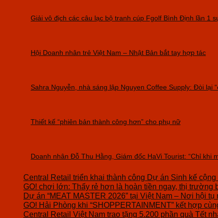
Giải vô địch các câu lạc bộ tranh cúp Fgolf Bình Định lần 
Hội Doanh nhân trẻ Việt Nam – Nhật Bản bắt tay hợp tác
Sahra Nguyễn, nhà sáng lập Nguyen Coffee Supply: Đòi lại 
Thiết kế “phiên bản thành công hơn” cho phụ nữ
Doanh nhân Đỗ Thu Hằng, Giám đốc HaVi Tourist: “Chỉ khi m
Central Retail triển khai thành công Dự án Sinh kế cộng
GO! chơi lớn: Thấy rẻ hơn là hoàn tiền ngay, thị trường 
Dự án “MEAT MASTER 2026” tại Việt Nam – Nơi hội tụ 
GO! Hải Phòng khi “SHOPPERTAINMENT” kết hợp cùng 
Central Retail Việt Nam trao tặng 5.200 phần quà Tết nhâ