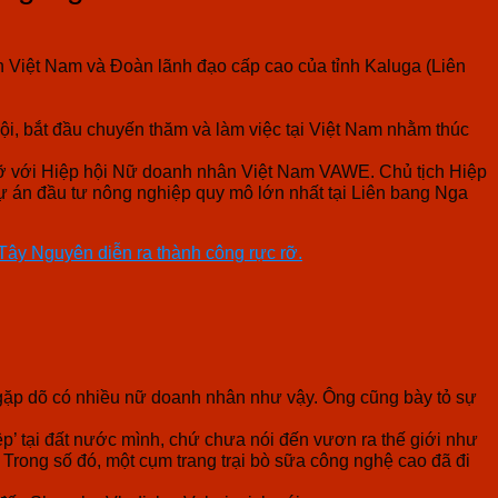
Việt Nam và Đoàn lãnh đạo cấp cao của tỉnh Kaluga (Liên
ội, bắt đầu chuyến thăm và làm việc tại Việt Nam nhằm thúc
 gỡ với Hiệp hội Nữ doanh nhân Việt Nam VAWE. Chủ tịch Hiệp
 án đầu tư nông nghiệp quy mô lớn nhất tại Liên bang Nga
 Tây Nguyên diễn ra thành công rực rỡ.
 gặp dõ có nhiều nữ doanh nhân như vậy. Ông cũng bày tỏ sự
ệp’ tại đất nước mình, chứ chưa nói đến vươn ra thế giới như
 Trong số đó, một cụm trang trại bò sữa công nghệ cao đã đi