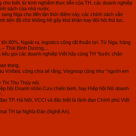
ho biết, từ kinh nghiệm thực tiễn của TH, các doanh nghiệp
hính sách của nhà nước.
i sang Nga cho đến tận thời điểm này, các chính sách vẫn
nh tiến độ chứ không hề gây khó khăn hay đòi hỏi thủ tục.
i 80%. Ngoài ra, logistics cũng rất thuận lợi. Từ Nga, hàng
u Á – Thái Bình Dương…
và kêu gọi các doanh nghiệp Việt hãy cùng TH “bước chân
an trọng.
ầu Vinfast, cũng chia sẻ rằng, Vingroup cũng như “người em
ê Thị Thu Thủy nói.
iệp hội Doanh nhân Cựu chiến binh, hay Hiệp hội Nữ doanh
.
đạo TP. Hà Nội, VCCI và đặc biệt là lãnh đạo Chính phủ Việt
trại TH tại Nghĩa Đàn (Nghệ An).