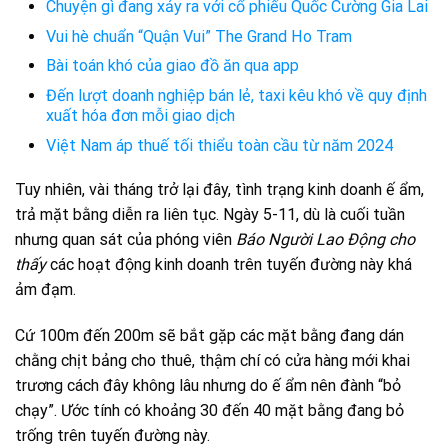
Chuyện gì đang xảy ra với cổ phiếu Quốc Cường Gia Lai
Vui hè chuẩn “Quận Vui” The Grand Ho Tram
Bài toán khó của giao đồ ăn qua app
Đến lượt doanh nghiệp bán lẻ, taxi kêu khó về quy định
xuất hóa đơn mỗi giao dịch
Việt Nam áp thuế tối thiểu toàn cầu từ năm 2024
Tuy nhiên, vài tháng trở lại đây, tình trạng kinh doanh ế ẩm,
trả mặt bằng diễn ra liên tục. Ngày 5-11, dù là cuối tuần
nhưng quan sát của phóng viên
Báo Người Lao Động cho
thấy
các hoạt động kinh doanh trên tuyến đường này khá
ảm đạm.
Cứ 100m đến 200m sẽ bắt gặp các mặt bằng đang dán
chằng chịt bảng cho thuê, thậm chí có cửa hàng mới khai
trương cách đây không lâu nhưng do ế ẩm nên đành “bỏ
chạy”. Ước tính có khoảng 30 đến 40 mặt bằng đang bỏ
trống trên tuyến đường này.