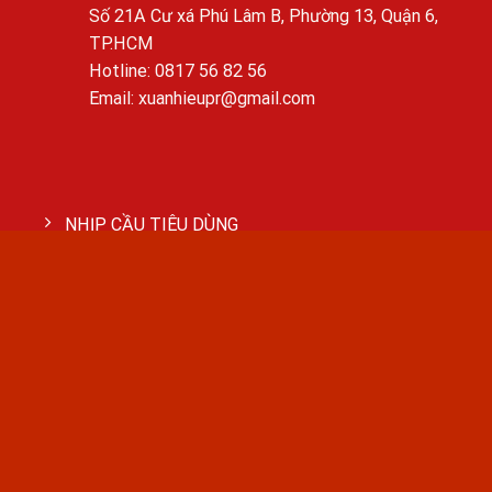
Số 21A Cư xá Phú Lâm B, Phường 13, Quận 6,
TP.HCM
Hotline: 0817 56 82 56
Email: xuanhieupr@gmail.com
NHỊP CẦU TIÊU DÙNG
TIN TỨC
KINH TẾ
VĂN HÓA
GIÁO DỤC
BẤT ĐỘNG SẢN
CÔNG NGHỆ