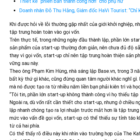
Thiết kế “phiên bản thành công hơn” cho phụ nữ
Doanh nhân Đỗ Thu Hằng, Giám đốc HaVi Tourist: “Chỉ k
Khi được hỏi về lỗi thường gặp nhất của giới khởi nghiệp, n
tập trung hoàn toàn vào gọi vốn.
Trên thực tế, trong những ngày đầu thành lập, phần lớn star
sản phẩm của start-up thường đơn giản, nên chưa đủ độ sẵn
thay vì gọi vốn, start-up chỉ nên tập trung hoàn thiện sản 
vững sau này.
Theo ông Phạm Kim Hùng, nhà sáng lập Base.vn, trong 3 năm
bất kỳ thứ gì khác, cũng đừng quan tâm người khác nghĩ gì.
mà nó được tạo ra từ nhiều năm liền bạn phải kiên trì và họ
“Tôi tin, phần lớn start-up không thành công vì họ thiếu tậ
Ngoài ra, dù vốn rất cần thiết cho start-up, nhưng ở chiều 
lập nhanh chóng tạo ra lợi nhuận trước mắt hơn là tập trung
mức vào vấn đề gọi vốn, start-up có thể thiếu sự tỉnh táo k
từ cả hai phía.
Có thể thấy rõ điều này khi nhìn vào trường hợp của The Kaf