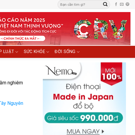
P LUẬT
SỨC KHỎE
ĐỜI SỐNG
 lầm nghiêm
 Tây Nguyên