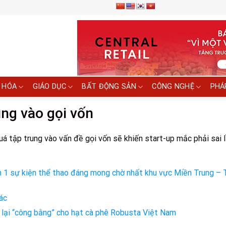
 HÓA
GIÁO DỤC
BẤT ĐỘNG SẢN
CÔNG NGHỆ
PHÁ
ung vào gọi vốn
quá tập trung vào vấn đề gọi vốn sẽ khiến start-up mắc phải sai
 lần 1 sự kiện thể thao đáng mong chờ nhất khu vực Miền Trung –
ác
 lại “công bằng” cho hạt cà phê Robusta Việt Nam