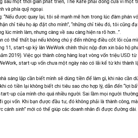
g sau một thời gian phát triển, The Kafe phải đóng cửa vì một 
h và phía quỹ ngoại.
g: “Nếu được quay lại, tôi sẽ mạnh mẽ hơn trong lúc đàm phán vớ
hận chỉ tiêu họ áp đặt cho mình”, “những chỉ tiêu đó, tôi cũng đ
ng lúc mình làm, nhưng càng về sau càng hiện ra rõ hơn…”.
n có thể thất bại nếu không chú ý đến những điều cốt lõi của mì
ng 11, start-up kỳ lân WeWork chính thức nộp đơn xin bảo hộ ph
(năm 2019). Việc gọi thành công hàng loạt vòng vốn triệu USD từ 
WeWork, start-up vốn chưa một ngày nào có lãi kể từ khi thành 
nhà sáng lập cần biết mình sẽ dùng tiền để làm gì, khi nào cần d
hi có tiền lại không biết chi tiêu sao cho hợp lý, dẫn đến “lợi bấ
ẻ start-up của mình cho quá nhiều người. Sai lầm mọi người thườn
đi gọi vốn. Khi bạn được đầu tư, đó không phải là thành công, mà
ực cánh sinh” mới có thể giúp các doanh nhân đi được đường dài.