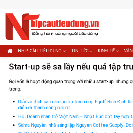
Skip
to
content
NHỊP CẦU TIÊU DÙNG
TIN TỨC
KINH TẾ
VĂN
Start-up sẽ sa lầy nếu quá tập tr
Gọi vốn là hoạt động quan trọng với nhiều start-up, nhưng 
trọng.
Giải vô địch các câu lạc bộ tranh cúp Fgolf Bình Định
diễn ra thành công rực rỡ.
Hội Doanh nhân trẻ Việt Nam – Nhật Bản bắt tay hợp t
Sahra Nguyễn, nhà sáng lập Nguyen Coffee Supply: Đòi