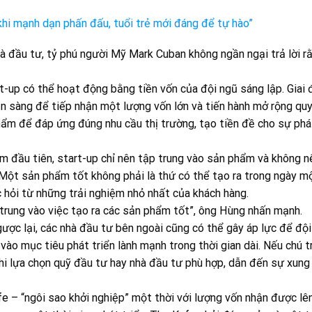
hi mạnh dạn phấn đấu, tuổi trẻ mới đáng để tự hào”
hà đầu tư, tỷ phú người Mỹ Mark Cuban không ngần ngại trả lời rằ
t-up có thể hoạt động bằng tiền vốn của đội ngũ sáng lập. Giai 
 sàng để tiếp nhận một lượng vốn lớn và tiến hành mở rộng quy 
phẩm để đáp ứng đúng nhu cầu thị trường, tạo tiền đề cho sự phá
 đầu tiên, start-up chỉ nên tập trung vào sản phẩm và không nê
 Một sản phẩm tốt không phải là thứ có thể tạo ra trong ngày một
c hỏi từ những trải nghiệm nhỏ nhất của khách hàng.
p trung vào việc tạo ra các sản phẩm tốt”, ông Hùng nhấn mạnh.
ngược lại, các nhà đầu tư bên ngoài cũng có thể gây áp lực để độ
 vào mục tiêu phát triển lành mạnh trong thời gian dài. Nếu chú 
hi lựa chọn quỹ đầu tư hay nhà đầu tư phù hợp, dẫn đến sự xung 
e – “ngôi sao khởi nghiệp” một thời với lượng vốn nhận được lên