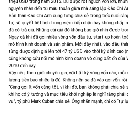
triệu USD trong năm 2015. Dù được rót nguồn vốn lớn, nhưn
nguyên nhân đến từ mâu thuẫn giữa nhà sáng lập Đào Chi An
Bản thân Đào Chi Anh cũng từng chia sẻ trong tiếc nuối rằn
tư, sẽ quyết liệt hơn trong việc chấp nhận hay không chấp n
đã có trả giá. Những cái giá đó không bao giờ nhìn được tro
Ngay cả khi đã gọi nhiều vòng vốn đầu tư, start-up hoàn toà
mô hình kinh doanh và sản phẩm. Mới đây nhất, vào đầu thá
từng được định giá lên tới 47 tỷ USD vào thời kỳ đỉnh cao 
cũng không cứu nổi mô hình kinh doanh vô cùng bất ổn của 
2010 đến nay.
Vậy nên, theo giới chuyên gia, với bất kỳ vòng vốn nào, mỗi 
lượng tiền bao nhiêu là đủ. Không nên sa đà vào gọi vốn, rồi k
“Càng gọi ít vốn càng tốt, vì khi đó, bạn không phải chia s
khi họ có ý tưởng và mục tiêu khởi nghiệp là nghĩ rằng phải 
vụ”, tỷ phú Mark Cuban chia sẻ. Ông nhấn mạnh, chỉ có “tự l