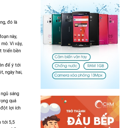
ng, đó là
đoạn này,
mô. Vì vậy,
t triển bền
n để ý tới
, ngày hai,
i ngũ sáng
trọng quá
đột lợi ích
 tới 5,5