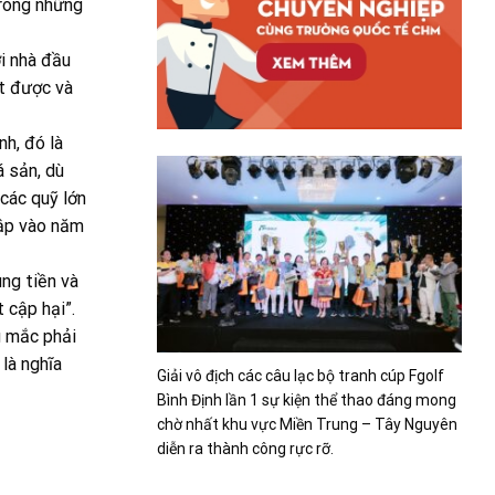
trong những
i nhà đầu
ạt được và
nh, đó là
á sản, dù
các quỹ lớn
lập vào năm
ùng tiền và
t cập hại”.
g mắc phải
 là nghĩa
Giải vô địch các câu lạc bộ tranh cúp Fgolf
Bình Định lần 1 sự kiện thể thao đáng mong
chờ nhất khu vực Miền Trung – Tây Nguyên
diễn ra thành công rực rỡ.