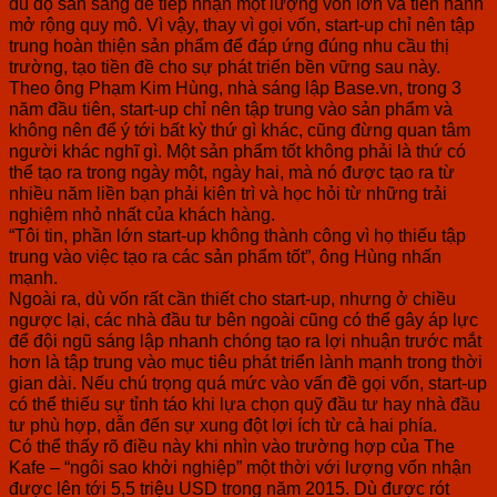
đủ độ sẵn sàng để tiếp nhận một lượng vốn lớn và tiến hành
mở rộng quy mô. Vì vậy, thay vì gọi vốn, start-up chỉ nên tập
trung hoàn thiện sản phẩm để đáp ứng đúng nhu cầu thị
trường, tạo tiền đề cho sự phát triển bền vững sau này.
Theo ông Phạm Kim Hùng, nhà sáng lập Base.vn, trong 3
năm đầu tiên, start-up chỉ nên tập trung vào sản phẩm và
không nên để ý tới bất kỳ thứ gì khác, cũng đừng quan tâm
người khác nghĩ gì. Một sản phẩm tốt không phải là thứ có
thể tạo ra trong ngày một, ngày hai, mà nó được tạo ra từ
nhiều năm liền bạn phải kiên trì và học hỏi từ những trải
nghiệm nhỏ nhất của khách hàng.
“Tôi tin, phần lớn start-up không thành công vì họ thiếu tập
trung vào việc tạo ra các sản phẩm tốt”, ông Hùng nhấn
mạnh.
Ngoài ra, dù vốn rất cần thiết cho start-up, nhưng ở chiều
ngược lại, các nhà đầu tư bên ngoài cũng có thể gây áp lực
để đội ngũ sáng lập nhanh chóng tạo ra lợi nhuận trước mắt
hơn là tập trung vào mục tiêu phát triển lành mạnh trong thời
gian dài. Nếu chú trọng quá mức vào vấn đề gọi vốn, start-up
có thể thiếu sự tỉnh táo khi lựa chọn quỹ đầu tư hay nhà đầu
tư phù hợp, dẫn đến sự xung đột lợi ích từ cả hai phía.
Có thể thấy rõ điều này khi nhìn vào trường hợp của The
Kafe – “ngôi sao khởi nghiệp” một thời với lượng vốn nhận
được lên tới 5,5 triệu USD trong năm 2015. Dù được rót