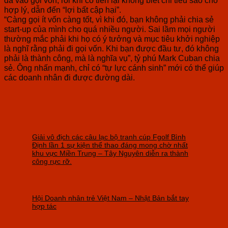
đà vào gọi vốn, rồi khi có tiền lại không biết chi tiêu sao cho
hợp lý, dẫn đến “lợi bất cập hại”.
“Càng gọi ít vốn càng tốt, vì khi đó, bạn không phải chia sẻ
start-up của mình cho quá nhiều người. Sai lầm mọi người
thường mắc phải khi họ có ý tưởng và mục tiêu khởi nghiệp
là nghĩ rằng phải đi gọi vốn. Khi bạn được đầu tư, đó không
phải là thành công, mà là nghĩa vụ”, tỷ phú Mark Cuban chia
sẻ. Ông nhấn mạnh, chỉ có “tự lực cánh sinh” mới có thể giúp
các doanh nhân đi được đường dài.
Giải vô địch các câu lạc bộ tranh cúp Fgolf Bình
Định lần 1 sự kiện thể thao đáng mong chờ nhất
khu vực Miền Trung – Tây Nguyên diễn ra thành
công rực rỡ.
Hội Doanh nhân trẻ Việt Nam – Nhật Bản bắt tay
hợp tác