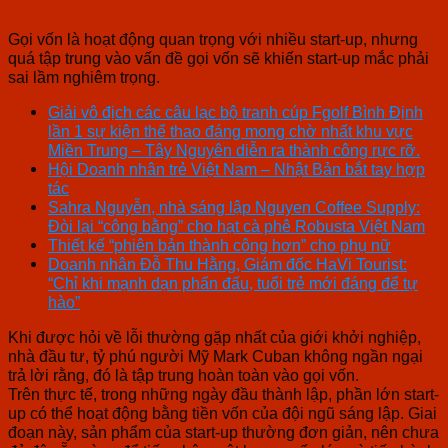
Gọi vốn là hoạt động quan trọng với nhiều start-up, nhưng
quá tập trung vào vấn đề gọi vốn sẽ khiến start-up mắc phải
sai lầm nghiêm trọng.
Giải vô địch các câu lạc bộ tranh cúp Fgolf Bình Định
lần 1 sự kiện thể thao đáng mong chờ nhất khu vực
Miền Trung – Tây Nguyên diễn ra thành công rực rỡ.
Hội Doanh nhân trẻ Việt Nam – Nhật Bản bắt tay hợp
tác
Sahra Nguyễn, nhà sáng lập Nguyen Coffee Supply:
Đòi lại “công bằng” cho hạt cà phê Robusta Việt Nam
Thiết kế “phiên bản thành công hơn” cho phụ nữ
Doanh nhân Đỗ Thu Hằng, Giám đốc HaVi Tourist:
“Chỉ khi mạnh dạn phấn đấu, tuổi trẻ mới đáng để tự
hào”
Khi được hỏi về lỗi thường gặp nhất của giới khởi nghiệp,
nhà đầu tư, tỷ phú người Mỹ Mark Cuban không ngần ngại
trả lời rằng, đó là tập trung hoàn toàn vào gọi vốn.
Trên thực tế, trong những ngày đầu thành lập, phần lớn start-
up có thể hoạt động bằng tiền vốn của đội ngũ sáng lập. Giai
đoạn này, sản phẩm của start-up thường đơn giản, nên chưa