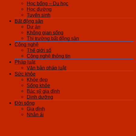
Học bổng – Du học
Học đường
Tuyển sinh
Bất động sản
Dự án
Không gian sống
Thị trường bất động sản
Công nghệ
Thế giới số
Công nghệ thông tin
Pháp luật
Văn bản pháp luật
Sức khỏe
Khỏe đẹp
Sống khỏe
Bác sỹ gia đình
Dinh dưỡng
Đời sống
Gia đình
Nhân ái