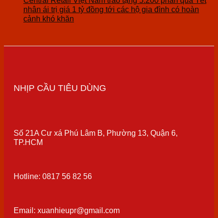
Central Retail Việt Nam trao tặng 5.200 phần quà Tết
nhân ái trị giá 1 tỷ đồng tới các hộ gia đình có hoàn
cảnh khó khăn
NHỊP CẦU TIÊU DÙNG
Số 21A Cư xá Phú Lâm B, Phường 13, Quận 6,
TP.HCM
Hotline: 0817 56 82 56
Email: xuanhieupr@gmail.com