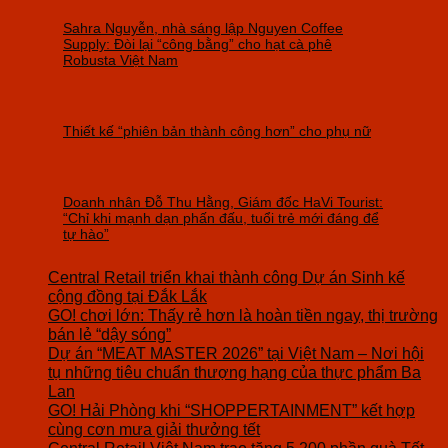
Sahra Nguyễn, nhà sáng lập Nguyen Coffee
Supply: Đòi lại “công bằng” cho hạt cà phê
Robusta Việt Nam
Thiết kế “phiên bản thành công hơn” cho phụ nữ
Doanh nhân Đỗ Thu Hằng, Giám đốc HaVi Tourist:
“Chỉ khi mạnh dạn phấn đấu, tuổi trẻ mới đáng để
tự hào”
Central Retail triển khai thành công Dự án Sinh kế
cộng đồng tại Đắk Lắk
GO! chơi lớn: Thấy rẻ hơn là hoàn tiền ngay, thị trường
bán lẻ “dậy sóng”
Dự án “MEAT MASTER 2026” tại Việt Nam – Nơi hội
tụ những tiêu chuẩn thượng hạng của thực phẩm Ba
Lan
GO! Hải Phòng khi “SHOPPERTAINMENT” kết hợp
cùng cơn mưa giải thưởng tết