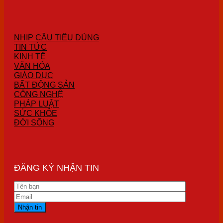
NHỊP CẦU TIÊU DÙNG
TIN TỨC
KINH TẾ
VĂN HÓA
GIÁO DỤC
BẤT ĐỘNG SẢN
CÔNG NGHỆ
PHÁP LUẬT
SỨC KHỎE
ĐỜI SỐNG
ĐĂNG KÝ NHẬN TIN