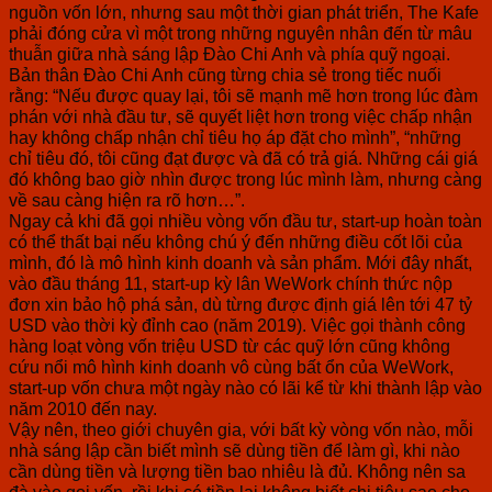
nguồn vốn lớn, nhưng sau một thời gian phát triển, The Kafe
phải đóng cửa vì một trong những nguyên nhân đến từ mâu
thuẫn giữa nhà sáng lập Đào Chi Anh và phía quỹ ngoại.
Bản thân Đào Chi Anh cũng từng chia sẻ trong tiếc nuối
rằng: “Nếu được quay lại, tôi sẽ mạnh mẽ hơn trong lúc đàm
phán với nhà đầu tư, sẽ quyết liệt hơn trong việc chấp nhận
hay không chấp nhận chỉ tiêu họ áp đặt cho mình”, “những
chỉ tiêu đó, tôi cũng đạt được và đã có trả giá. Những cái giá
đó không bao giờ nhìn được trong lúc mình làm, nhưng càng
về sau càng hiện ra rõ hơn…”.
Ngay cả khi đã gọi nhiều vòng vốn đầu tư, start-up hoàn toàn
có thể thất bại nếu không chú ý đến những điều cốt lõi của
mình, đó là mô hình kinh doanh và sản phẩm. Mới đây nhất,
vào đầu tháng 11, start-up kỳ lân WeWork chính thức nộp
đơn xin bảo hộ phá sản, dù từng được định giá lên tới 47 tỷ
USD vào thời kỳ đỉnh cao (năm 2019). Việc gọi thành công
hàng loạt vòng vốn triệu USD từ các quỹ lớn cũng không
cứu nổi mô hình kinh doanh vô cùng bất ổn của WeWork,
start-up vốn chưa một ngày nào có lãi kể từ khi thành lập vào
năm 2010 đến nay.
Vậy nên, theo giới chuyên gia, với bất kỳ vòng vốn nào, mỗi
nhà sáng lập cần biết mình sẽ dùng tiền để làm gì, khi nào
cần dùng tiền và lượng tiền bao nhiêu là đủ. Không nên sa