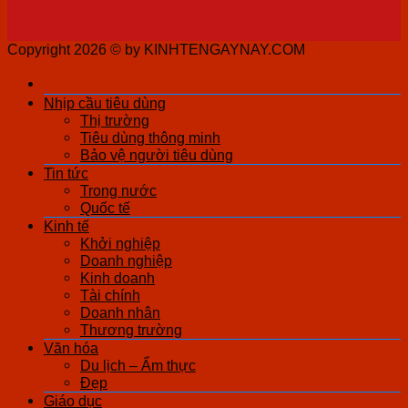
Copyright 2026 ©
by KINHTENGAYNAY.COM
Nhịp cầu tiêu dùng
Thị trường
Tiêu dùng thông minh
Bảo vệ người tiêu dùng
Tin tức
Trong nước
Quốc tế
Kinh tế
Khởi nghiệp
Doanh nghiệp
Kinh doanh
Tài chính
Doanh nhân
Thương trường
Văn hóa
Du lịch – Ẩm thực
Đẹp
Giáo dục