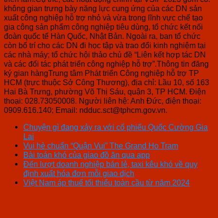
không gian trưng bày năng lực cung ứng của các DN sản
xuất công nghiệp hỗ trợ nhỏ và vừa trong lĩnh vực chế tạo
gia công sản phẩm công nghiệp tiêu dùng, tổ chức kết nối
đoàn quốc tế Hàn Quốc, Nhật Bản. Ngoài ra, ban tổ chức
còn bố trí cho các DN đi học tập và trao đổi kinh nghiệm tại
các nhà máy; tổ chức hội thảo chủ đề “Liên kết hợp tác DN
và các đối tác phát triển công nghiệp hỗ trợ”.Thông tin đăng
ký gian hàngTrung tâm Phát triển Công nghiệp hỗ trợ TP
HCM (trực thuộc Sở Công Thương), địa chỉ: Lầu 10, số 163
Hai Bà Trưng, phường Võ Thị Sáu, quận 3, TP HCM. Điện
thoại: 028.73050008. Người liên hệ: Anh Đức, điện thoại:
0909.616.140; Email: ndduc.sct@tphcm.gov.vn.
Chuyện gì đang xảy ra với cổ phiếu Quốc Cường Gia
Lai
Vui hè chuẩn “Quận Vui” The Grand Ho Tram
Bài toán khó của giao đồ ăn qua app
Đến lượt doanh nghiệp bán lẻ, taxi kêu khó về quy
định xuất hóa đơn mỗi giao dịch
Việt Nam áp thuế tối thiểu toàn cầu từ năm 2024