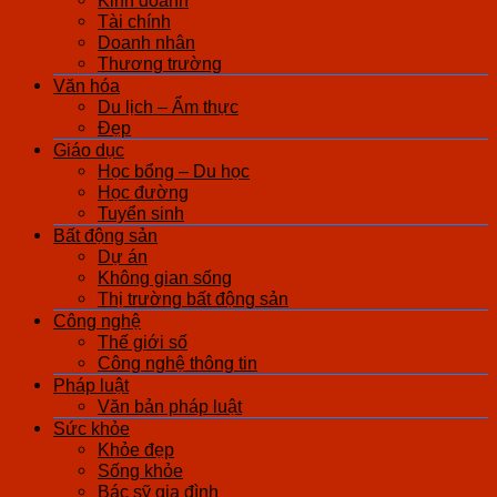
Kinh doanh
Tài chính
Doanh nhân
Thương trường
Văn hóa
Du lịch – Ẩm thực
Đẹp
Giáo dục
Học bổng – Du học
Học đường
Tuyển sinh
Bất động sản
Dự án
Không gian sống
Thị trường bất động sản
Công nghệ
Thế giới số
Công nghệ thông tin
Pháp luật
Văn bản pháp luật
Sức khỏe
Khỏe đẹp
Sống khỏe
Bác sỹ gia đình