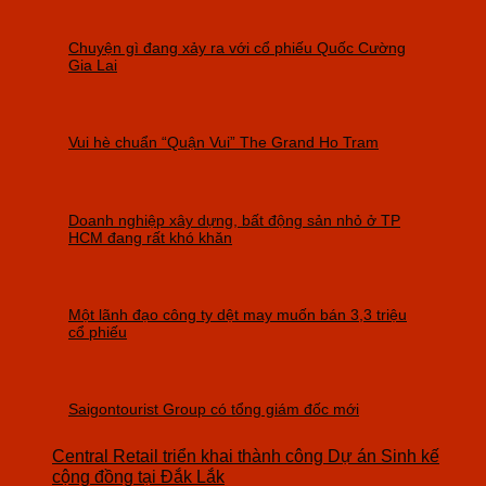
Chuyện gì đang xảy ra với cổ phiếu Quốc Cường
Gia Lai
Vui hè chuẩn “Quận Vui” The Grand Ho Tram
Doanh nghiệp xây dựng, bất động sản nhỏ ở TP
HCM đang rất khó khăn
Một lãnh đạo công ty dệt may muốn bán 3,3 triệu
cổ phiếu
Saigontourist Group có tổng giám đốc mới
Central Retail triển khai thành công Dự án Sinh kế
cộng đồng tại Đắk Lắk