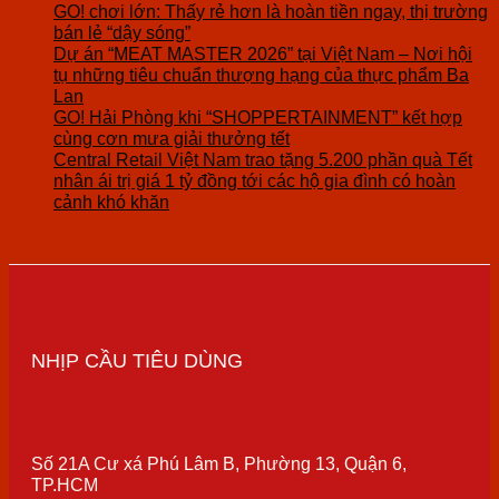
GO! chơi lớn: Thấy rẻ hơn là hoàn tiền ngay, thị trường
bán lẻ “dậy sóng”
Dự án “MEAT MASTER 2026” tại Việt Nam – Nơi hội
tụ những tiêu chuẩn thượng hạng của thực phẩm Ba
Lan
GO! Hải Phòng khi “SHOPPERTAINMENT” kết hợp
cùng cơn mưa giải thưởng tết
Central Retail Việt Nam trao tặng 5.200 phần quà Tết
nhân ái trị giá 1 tỷ đồng tới các hộ gia đình có hoàn
cảnh khó khăn
NHỊP CẦU TIÊU DÙNG
Số 21A Cư xá Phú Lâm B, Phường 13, Quận 6,
TP.HCM