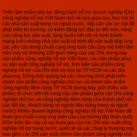
Triển lãm nhằm tiếp tục đồng hành hỗ trợ doanh nghiệp (DN)
công nghiệp hỗ trợ Việt Nam nhỏ và vừa giao lưu, học hỏi từ
các nhà sản xuất trong và ngoài nước, tiếp cận các cơ hội để
phát triển thị trường, có thêm động lực đầu tư đổi mới, nâng
cao năng lực sản xuất, từng bước kết nối và hình thành
mạng lưới những nhà sản xuất có trình độ sản xuất đáp ứng
các yêu cầu trong chuỗi cung ứng toàn cầu.Quy mô triển lãm
năm nay có khoảng 100 gian hàng của các DN, trưng bày
sản phẩm công nghiệp hỗ trợ Việt Nam, các sản phẩm phục
vụ sản xuất công nghiệp hỗ trợ, linh kiện sản phẩm công
nghiệp hỗ trợ của DN nhỏ và vừa tại TP HCM và các địa
phương. Đồng thời quảng bá các chương trình phát triển
nhóm sản phẩm công nghiệp chủ lực và nhóm sản phẩm
công nghiệp tiềm năng TP HCM (trưng bày, giới thiệu sản
phẩm; tổ chức kết nối cung cầu sản phẩm giữa các DN công
nghiệp chủ lực và công nghiệp tiềm năng của thành phố với
các đối tác, khách hàng và người tiêu dùng trong và ngoài
nước).Nhiều doanh nghiệp công nghiệp hỗ trợ Việt Nam đã
tham gia chuỗi cung ứng toàn cầu của những tập đoàn quốc
tếSự kiện lần này có sự tham gia của các DN sản xuất công
nghiệp hỗ trợ trong nước, quốc tế và các công ty thương mại
bao gồm các DN sản xuất nhóm sản phẩm công nghiệp chủ