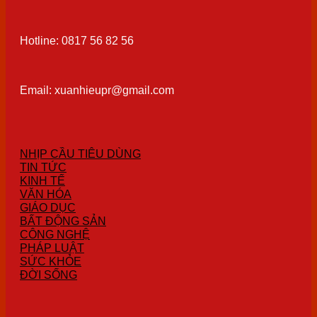
Hotline: 0817 56 82 56
Email: xuanhieupr@gmail.com
NHỊP CẦU TIÊU DÙNG
TIN TỨC
KINH TẾ
VĂN HÓA
GIÁO DỤC
BẤT ĐỘNG SẢN
CÔNG NGHỆ
PHÁP LUẬT
SỨC KHỎE
ĐỜI SỐNG