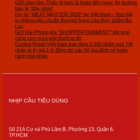
GO! chơi lớn: Thấy rẻ hơn là hoàn tiền ngay, thị trường
bán lẻ “dậy sóng”
Dự án “MEAT MASTER 2026” tại Việt Nam – Nơi hội
tụ những tiêu chuẩn thượng hạng của thực phẩm Ba
Lan
GO! Hải Phòng khi “SHOPPERTAINMENT” kết hợp
cùng cơn mưa giải thưởng tết
Central Retail Việt Nam trao tặng 5.200 phần quà Tết
nhân ái trị giá 1 tỷ đồng tới các hộ gia đình có hoàn
cảnh khó khăn
NHỊP CẦU TIÊU DÙNG
Số 21A Cư xá Phú Lâm B, Phường 13, Quận 6,
TP.HCM