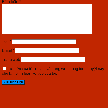
Bình luận
*
Tên
*
Email
*
Trang web
Lưu tên của tôi, email, và trang web trong trình duyệt này
cho lần bình luận kế tiếp của tôi.