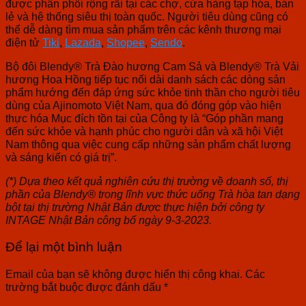
được phân phối rộng rãi tại các chợ, cửa hàng tạp hóa, bán
lẻ và hệ thống siêu thị toàn quốc. Người tiêu dùng cũng có
thể dễ dàng tìm mua sản phẩm trên các kênh thương mại
điện tử
Tiki
,
Lazada
,
Shopee
,
Sendo
.
Bộ đôi Blendy® Trà Đào hương Cam Sả và Blendy® Trà Vải
hương Hoa Hồng tiếp tục nối dài danh sách các dòng sản
phẩm hướng đến đáp ứng sức khỏe tinh thần cho người tiêu
dùng của Ajinomoto Việt Nam, qua đó đóng góp vào hiện
thực hóa Mục đích tồn tại của Công ty là “Góp phần mang
đến sức khỏe và hạnh phúc cho người dân và xã hội Việt
Nam thông qua việc cung cấp những sản phẩm chất lượng
và sáng kiến có giá trị”.
(*) Dựa theo kết quả nghiên cứu thị trường về doanh số, thị
phần của Blendy® trong lĩnh vực thức uống Trà hòa tan dạng
bột tại thị trường Nhật Bản được thực hiện bởi công ty
INTAGE Nhật Bản công bố ngày 9-3-2023.
Để lại một bình luận
Email của bạn sẽ không được hiển thị công khai.
Các
trường bắt buộc được đánh dấu
*