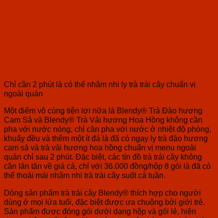
Chỉ cần 2 phút là có thể nhâm nhi ly trà trái cây chuẩn vị
ngoài quán
Một điểm vô cùng tiện lợi nữa là Blendy® Trà Đào hương
Cam Sả và Blendy® Trà Vải hương Hoa Hồng không cần
pha với nước nóng, chỉ cần pha với nước ở nhiệt độ phòng,
khuấy đều và thêm một ít đá là đã có ngay ly trà đào hương
cam sả và trà vải hương hoa hồng chuẩn vị menu ngoài
quán chỉ sau 2 phút. Đặc biệt, các tín đồ trà trái cây không
cần lăn tăn về giá cả, chỉ với 36.000 đồng/hộp 8 gói là đã có
thể thoải mái nhâm nhi trà trái cây suốt cả tuần.
Dòng sản phẩm trà trái cây Blendy® thích hợp cho người
dùng ở mọi lứa tuổi, đặc biệt được ưa chuộng bởi giới trẻ.
Sản phẩm được đóng gói dưới dạng hộp và gói lẻ, hiện