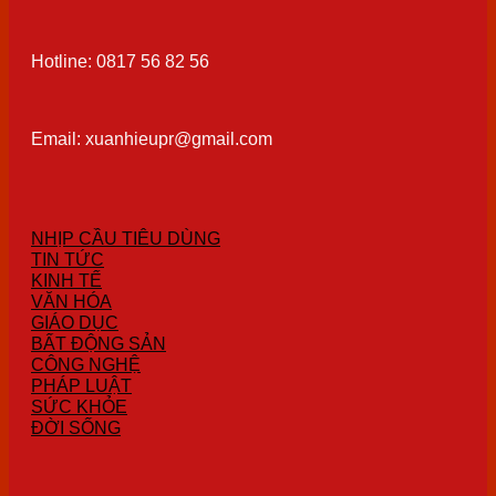
Hotline: 0817 56 82 56
Email: xuanhieupr@gmail.com
NHỊP CẦU TIÊU DÙNG
TIN TỨC
KINH TẾ
VĂN HÓA
GIÁO DỤC
BẤT ĐỘNG SẢN
CÔNG NGHỆ
PHÁP LUẬT
SỨC KHỎE
ĐỜI SỐNG