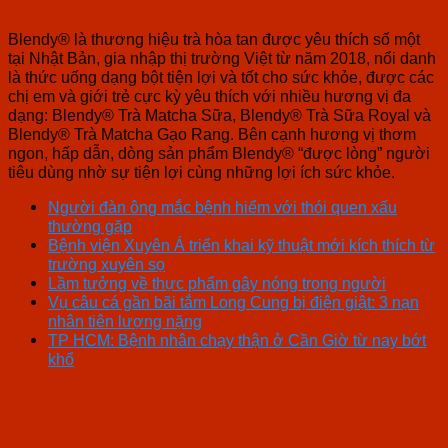
Blendy® là thương hiệu trà hòa tan được yêu thích số một
tại Nhật Bản, gia nhập thị trường Việt từ năm 2018, nổi danh
là thức uống dạng bột tiện lợi và tốt cho sức khỏe, được các
chị em và giới trẻ cực kỳ yêu thích với nhiều hương vị đa
dạng: Blendy® Trà Matcha Sữa, Blendy® Trà Sữa Royal và
Blendy® Trà Matcha Gạo Rang. Bên cạnh hương vị thơm
ngon, hấp dẫn, dòng sản phẩm Blendy® “được lòng” người
tiêu dùng nhờ sự tiện lợi cùng những lợi ích sức khỏe.
Người đàn ông mắc bệnh hiểm với thói quen xấu
thường gặp
Bệnh viện Xuyên Á triển khai kỹ thuật mới kích thích từ
trường xuyên sọ
Lầm tưởng về thực phẩm gây nóng trong người
Vụ câu cá gần bãi tắm Long Cung bị điện giật: 3 nạn
nhân tiên lượng nặng
TP HCM: Bệnh nhân chạy thận ở Cần Giờ từ nay bớt
khổ