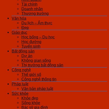
Tài chính
Doanh nhân
Thương trường
Văn hóa
Du lịch – Ẩm thực
Đẹp
Giáo dục
Học bổng – Du học
Học đường
Tuyển sinh
Bất động sản
Dự án
Không gian sống
Thị trường bất động sản
Công nghệ
Thế giới số
Công nghệ thông tin
Pháp luật
Văn bản pháp luật
Sức khỏe
Khỏe đẹp
Sống khỏe
Bác sỹ gia đình