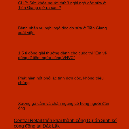
CLIP: Sức khỏe người thứ 3 nghi ngộ độc sữa ở
Tiền Giang giờ ra sao ?
Bệnh nhân vụ nghi ngộ độc do sữa ở Tiền Giang
xuất viện
1,5 tỉ đồng giải thưởng dành cho cuộc thi “Em vẽ
dũng sĩ tiêm ngừa cùng VNVC”
Phát hiện nốt phổi ác tính đơn độc, không triệu
chứng
Xương gà cắm và chặn ngang cổ họng người đàn
ông
Central Retail triển khai thành công Dự án Sinh kế
cộng đồng tại Đắk Lắk