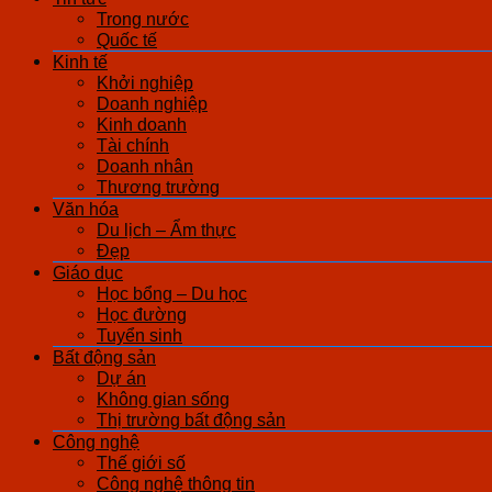
Trong nước
Quốc tế
Kinh tế
Khởi nghiệp
Doanh nghiệp
Kinh doanh
Tài chính
Doanh nhân
Thương trường
Văn hóa
Du lịch – Ẩm thực
Đẹp
Giáo dục
Học bổng – Du học
Học đường
Tuyển sinh
Bất động sản
Dự án
Không gian sống
Thị trường bất động sản
Công nghệ
Thế giới số
Công nghệ thông tin