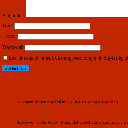
Bình luận
*
Tên
*
Email
*
Trang web
Lưu tên của tôi, email, và trang web trong trình duyệt này ch
Vị khách du lịch quốc tế thứ 20 triệu: Cột mốc ấn tượng
Bellerive Hội An Resort & Spa đạt tiêu chuẩn 5 sao từ Cục 