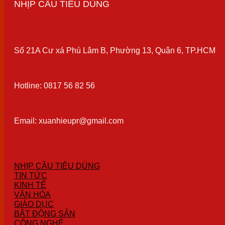
NHỊP CẦU TIÊU DÙNG
Số 21A Cư xá Phú Lâm B, Phường 13, Quận 6, TP.HCM
Hotline: 0817 56 82 56
Email: xuanhieupr@gmail.com
NHỊP CẦU TIÊU DÙNG
TIN TỨC
KINH TẾ
VĂN HÓA
GIÁO DỤC
BẤT ĐỘNG SẢN
CÔNG NGHỆ