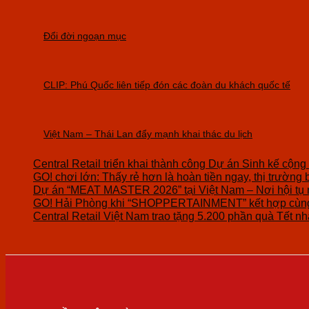
Đổi đời ngoạn mục
CLIP: Phú Quốc liên tiếp đón các đoàn du khách quốc tế
Việt Nam – Thái Lan đẩy mạnh khai thác du lịch
Central Retail triển khai thành công Dự án Sinh kế cộng
GO! chơi lớn: Thấy rẻ hơn là hoàn tiền ngay, thị trường 
Dự án “MEAT MASTER 2026” tại Việt Nam – Nơi hội tụ 
GO! Hải Phòng khi “SHOPPERTAINMENT” kết hợp cùng 
Central Retail Việt Nam trao tặng 5.200 phần quà Tết nhâ