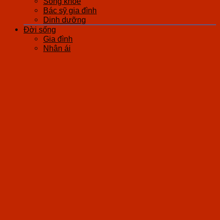
Sống khỏe
Bác sỹ gia đình
Dinh dưỡng
Đời sống
Gia đình
Nhân ái