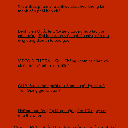
9 loại thực phẩm chứa nhiều chất béo không lành
mạnh cần phải hạn chế
Bệnh viện Quốc tế DNA tăng cường hợp tác với
các trường Đại học trong việc nghiên cứu, đào tạo,
ứng dụng điều trị tế bào gốc
VIDEO ĐIỀU TRA – Kỳ 1: Phòng khám tư nhân với
chiêu trò “vẽ bệnh, moi tiền”
CLIP: Sức khỏe người thứ 3 nghi ngộ độc sữa ở
Tiền Giang giờ ra sao ?
Những món ăn giúp tăng hoặc giảm 1/3 nguy cơ
ung thư phổi
Central Retail triển khai thành công Dự án Sinh kế