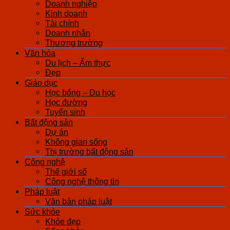
Doanh nghiệp
Kinh doanh
Tài chính
Doanh nhân
Thương trường
Văn hóa
Du lịch – Ẩm thực
Đẹp
Giáo dục
Học bổng – Du học
Học đường
Tuyển sinh
Bất động sản
Dự án
Không gian sống
Thị trường bất động sản
Công nghệ
Thế giới số
Công nghệ thông tin
Pháp luật
Văn bản pháp luật
Sức khỏe
Khỏe đẹp