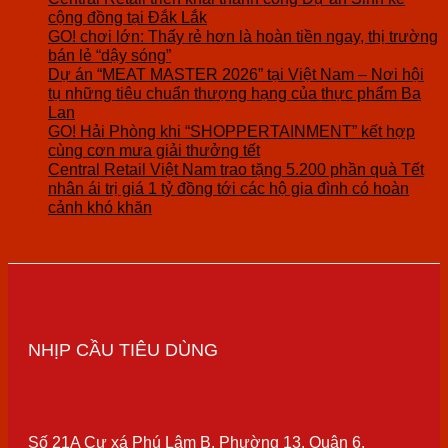
cộng đồng tại Đắk Lắk
GO! chơi lớn: Thấy rẻ hơn là hoàn tiền ngay, thị trường
bán lẻ “dậy sóng”
Dự án “MEAT MASTER 2026” tại Việt Nam – Nơi hội
tụ những tiêu chuẩn thượng hạng của thực phẩm Ba
Lan
GO! Hải Phòng khi “SHOPPERTAINMENT” kết hợp
cùng cơn mưa giải thưởng tết
Central Retail Việt Nam trao tặng 5.200 phần quà Tết
nhân ái trị giá 1 tỷ đồng tới các hộ gia đình có hoàn
cảnh khó khăn
NHỊP CẦU TIÊU DÙNG
Số 21A Cư xá Phú Lâm B, Phường 13, Quận 6,