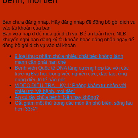
bệnh, moi tiền”
Bạn chưa đăng nhập. Hãy đăng nhập để đồng bộ gói dịch vụ
vào tài khoản của bạn
Bạn vừa nạp đ để mua gói dich vụ. Để an toàn hơn, NLĐ
khuyến nghị bạn đăng ký tài khoản hoặc đăng nhập ngay để
đồng bộ gói dịch vụ vào tài khoản
9 loại thực phẩm chứa nhiều chất béo không lành
mạnh cần phải hạn chế
Bệnh viện Quốc tế DNA tăng cường hợp tác với các
trường Đại học trong việc nghiên cứu, đào tạo, ứng
dụng điều trị tế bào gốc
VIDEO ĐIỀU TRA – Kỳ 1: Phòng khám tư nhân với
chiêu trò “vẽ bệnh, moi tiền”
Ăn củ ráy chữa bệnh: Nên hay không?
Cắt giảm một thứ trong các món ăn phổ biến, sống lâu
hơn 33%?