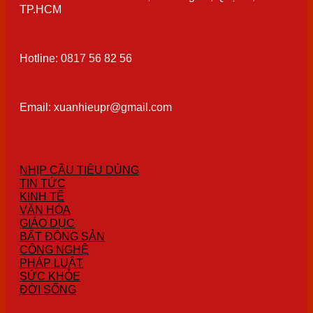
TP.HCM
Hotline: 0817 56 82 56
Email: xuanhieupr@gmail.com
NHỊP CẦU TIÊU DÙNG
TIN TỨC
KINH TẾ
VĂN HÓA
GIÁO DỤC
BẤT ĐỘNG SẢN
CÔNG NGHỆ
PHÁP LUẬT
SỨC KHỎE
ĐỜI SỐNG