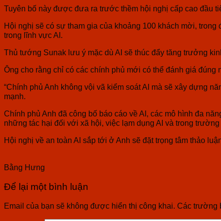
Tuyên bố này được đưa ra trước thềm hội nghị cấp cao đầu tiên 
Hội nghị sẽ có sự tham gia của khoảng 100 khách mời, trong
trong lĩnh vực AI.
Thủ tướng Sunak lưu ý mặc dù AI sẽ thúc đẩy tăng trưởng k
Ông cho rằng chỉ có các chính phủ mới có thể đánh giá đúng 
“Chính phủ Anh không vội vã kiểm soát AI mà sẽ xây dựng năn
mạnh.
Chính phủ Anh đã công bố báo cáo về AI, các mô hình đa năng ti
những tác hại đối với xã hội, việc lạm dụng AI và trong trườ
Hội nghị về an toàn AI sắp tới ở Anh sẽ đặt trọng tâm thảo luậ
Bằng Hưng
Để lại một bình luận
Email của bạn sẽ không được hiển thị công khai.
Các trường 