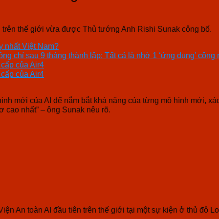
ên trên thế giới vừa được Thủ tướng Anh Rishi Sunak công bố.
ạy nhất Việt Nam?
đồng chỉ sau 9 tháng thành lập: Tất cả là nhờ 1 ‘ứng dụng’ công
 cấp của Air4
 cấp của Air4
hình mới của AI để nắm bắt khả năng của từng mô hình mới, xác đ
cơ cao nhất” – ông Sunak nêu rõ.
iện An toàn AI đầu tiên trên thế giới tại một sự kiện ở thủ đô 