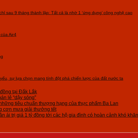
 chỉ sau 9 tháng thành lập: Tất cả là nhờ 1 ‘ứng dụng’ công nghệ cao
 của Air4
ng
yếu, sự lựa chọn mang tính đột phá chiến lược của đất nước ta
 đồng tại Đắk Lắk
bán lẻ “dậy sóng”
những tiêu chuẩn thượng hạng của thực phẩm Ba Lan
cơn mưa giải thưởng tết
n ái trị giá 1 tỷ đồng tới các hộ gia đình có hoàn cảnh khó khă