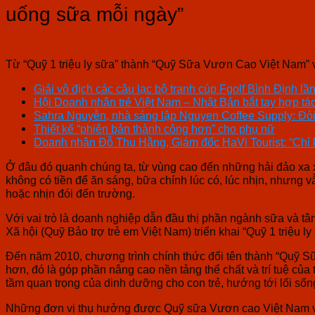
uống sữa mỗi ngày”
Từ “Quỹ 1 triệu ly sữa” thành “Quỹ Sữa Vươn Cao Việt Nam” vớ
Giải vô địch các câu lạc bộ tranh cúp Fgolf Bình Định l
Hội Doanh nhân trẻ Việt Nam – Nhật Bản bắt tay hợp tá
Sahra Nguyễn, nhà sáng lập Nguyen Coffee Supply: Đòi 
Thiết kế “phiên bản thành công hơn” cho phụ nữ
Doanh nhân Đỗ Thu Hằng, Giám đốc HaVi Tourist: “Chỉ k
Ở đâu đó quanh chúng ta, từ vùng cao đến những hải đảo xa xô
không có tiền để ăn sáng, bữa chính lúc có, lúc nhịn, nhưn
hoặc nhịn đói đến trường.
Với vai trò là doanh nghiệp dẫn đầu thị phần ngành sữa và t
Xã hội (Quỹ Bảo trợ trẻ em Việt Nam) triển khai “Quỹ 1 triệu 
Đến năm 2010, chương trình chính thức đổi tên thành “Quỹ S
hơn, đó là góp phần nâng cao nền tảng thể chất và trí tuệ củ
tầm quan trọng của dinh dưỡng cho con trẻ, hướng tới lối số
Những đơn vị thụ hưởng được Quỹ sữa Vươn cao Việt Nam và V