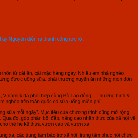
 Tây Nguyên diễn ra thành công rực rỡ.
u thốn từ cái ăn, cái mặc hàng ngày. Nhiều em nhà nghèo
ưa từng được uống sữa, phải thường xuyên ăn những món độn
008, Vinamilk đã phối hợp cùng Bộ Lao động – Thương binh &
ẻ em nghèo trên toàn quốc có sữa uống miễn phí.
ng sữa mỗi ngày”. Mục tiêu của chương trình cũng mở rộng
c. Qua đó, góp phần bồi đắp, nâng cao nhận thức của xã hội về
 cho thế hệ kế thừa vươn cao và vươn xa.
 xa, các trung tâm bảo trợ xã hội, trung tâm phục hồi chức