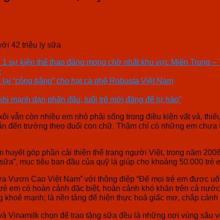
i 42 triệu ly sữa
ần 1 sự kiện thể thao đáng mong chờ nhất khu vực Miền Trung –
c
lại “công bằng” cho hạt cà phê Robusta Việt Nam
hi mạnh dạn phấn đấu, tuổi trẻ mới đáng để tự hào”
i vẫn còn nhiều em nhỏ phải sống trong điều kiện vất vả, thiế
g vẫn đến trường theo đuổi con chữ. Thậm chí có những em ch
âm huyết góp phần cải thiện thể trạng người Việt, trong năm 2
ly sữa”, mục tiêu ban đầu của quỹ là giúp cho khoảng 50.000 tr
ữa Vươn Cao Việt Nam” với thông điệp “Để mọi trẻ em được uố
a trẻ em có hoàn cảnh đặc biệt, hoàn cảnh khó khăn trên cả nướ
ng khoẻ mạnh; là nền tảng để hiện thực hoá giấc mơ, chắp cánh
inamilk chọn để trao tặng sữa đều là những nơi vùng sâu vùng