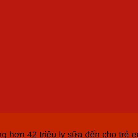
g hơn 42 triệu ly sữa đến cho trẻ 