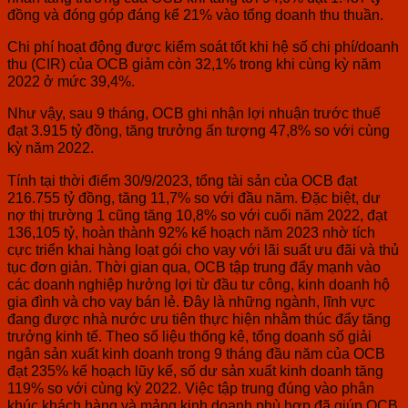
đồng và đóng góp đáng kể 21% vào tổng doanh thu thuần.
Chi phí hoạt động được kiểm soát tốt khi hệ số chi phí/doanh
thu (CIR) của OCB giảm còn 32,1% trong khi cùng kỳ năm
2022 ở mức 39,4%.
Như vậy, sau 9 tháng, OCB ghi nhận lợi nhuận trước thuế
đạt 3.915 tỷ đồng, tăng trưởng ấn tượng 47,8% so với cùng
kỳ năm 2022.
Tính tại thời điểm 30/9/2023, tổng tài sản của OCB đạt
216.755 tỷ đồng, tăng 11,7% so với đầu năm. Đặc biệt, dư
nợ thị trường 1 cũng tăng 10,8% so với cuối năm 2022, đạt
136,105 tỷ, hoàn thành 92% kế hoạch năm 2023 nhờ tích
cực triển khai hàng loạt gói cho vay với lãi suất ưu đãi và thủ
tục đơn giản. Thời gian qua, OCB tập trung đẩy mạnh vào
các doanh nghiệp hưởng lợi từ đầu tư công, kinh doanh hộ
gia đình và cho vay bán lẻ. Đây là những ngành, lĩnh vực
đang được nhà nước ưu tiên thực hiện nhằm thúc đẩy tăng
trưởng kinh tế. Theo số liệu thống kê, tổng doanh số giải
ngân sản xuất kinh doanh trong 9 tháng đầu năm của OCB
đạt 235% kế hoạch lũy kế, số dư sản xuất kinh doanh tăng
119% so với cùng kỳ 2022. Việc tập trung đúng vào phân
khúc khách hàng và mảng kinh doanh phù hợp đã giúp OCB