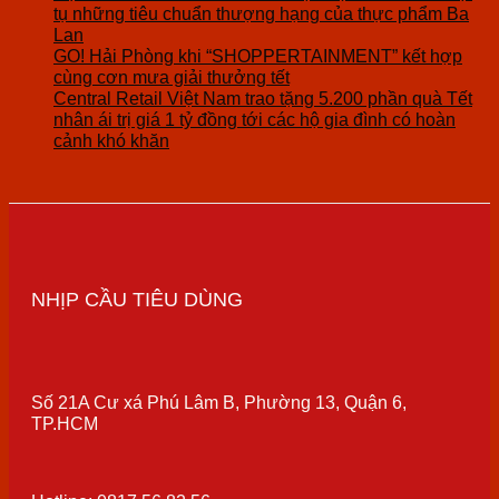
tụ những tiêu chuẩn thượng hạng của thực phẩm Ba
Lan
GO! Hải Phòng khi “SHOPPERTAINMENT” kết hợp
cùng cơn mưa giải thưởng tết
Central Retail Việt Nam trao tặng 5.200 phần quà Tết
nhân ái trị giá 1 tỷ đồng tới các hộ gia đình có hoàn
cảnh khó khăn
NHỊP CẦU TIÊU DÙNG
Số 21A Cư xá Phú Lâm B, Phường 13, Quận 6,
TP.HCM