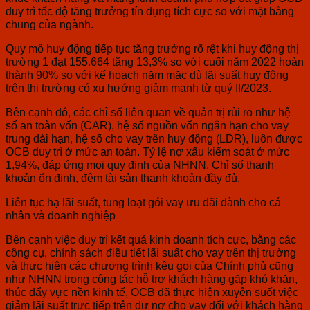
duy trì tốc độ tăng trưởng tín dụng tích cực so với mặt bằng
chung của ngành.
Quy mô huy động tiếp tục tăng trưởng rõ rệt khi huy động thị
trường 1 đạt 155.664 tăng 13,3% so với cuối năm 2022 hoàn
thành 90% so với kế hoạch năm mặc dù lãi suất huy động
trên thị trường có xu hướng giảm mạnh từ quý II/2023.
Bên cạnh đó, các chỉ số liên quan về quản trị rủi ro như hệ
số an toàn vốn (CAR), hệ số nguồn vốn ngắn hạn cho vay
trung dài hạn, hệ số cho vay trên huy động (LDR), luôn được
OCB duy trì ở mức an toàn. Tỷ lệ nợ xấu kiểm soát ở mức
1,94%, đáp ứng mọi quy định của NHNN. Chỉ số thanh
khoản ổn định, đệm tài sản thanh khoản đầy đủ.
Liên tục hạ lãi suất, tung loạt gói vay ưu đãi dành cho cá
nhân và doanh nghiệp
Bên cạnh việc duy trì kết quả kinh doanh tích cực, bằng các
công cụ, chính sách điều tiết lãi suất cho vay trên thị trường
và thực hiện các chương trình kêu gọi của Chính phủ cũng
như NHNN trong công tác hỗ trợ khách hàng gặp khó khăn,
thúc đẩy vực nền kinh tế, OCB đã thực hiện xuyên suốt việc
giảm lãi suất trực tiếp trên dư nợ cho vay đối với khách hàng