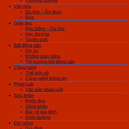
Thương trường
Văn hóa
Du lịch – Ẩm thực
Đẹp
Giáo dục
Học bổng – Du học
Học đường
Tuyển sinh
Bất động sản
Dự án
Không gian sống
Thị trường bất động sản
Công nghệ
Thế giới số
Công nghệ thông tin
Pháp luật
Văn bản pháp luật
Sức khỏe
Khỏe đẹp
Sống khỏe
Bác sỹ gia đình
Dinh dưỡng
Đời sống
Gia đình