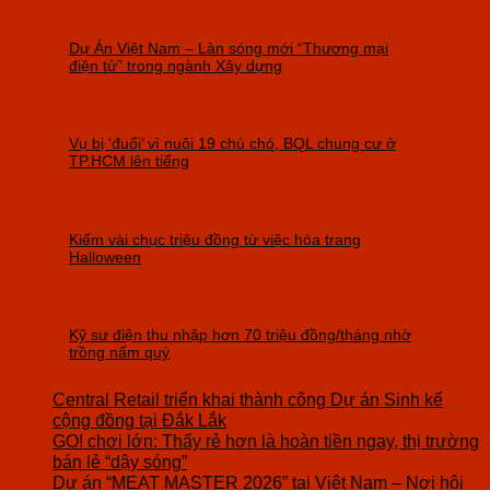
Dự Án Việt Nam – Làn sóng mới “Thương mại
điện tử” trong ngành Xây dựng
Vụ bị ‘đuổi’ vì nuôi 19 chú chó, BQL chung cư ở
TP.HCM lên tiếng
Kiếm vài chục triệu đồng từ việc hóa trang
Halloween
Kỹ sư điện thu nhập hơn 70 triệu đồng/tháng nhờ
trồng nấm quý
Central Retail triển khai thành công Dự án Sinh kế
cộng đồng tại Đắk Lắk
GO! chơi lớn: Thấy rẻ hơn là hoàn tiền ngay, thị trường
bán lẻ “dậy sóng”
Dự án “MEAT MASTER 2026” tại Việt Nam – Nơi hội