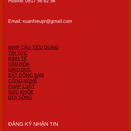
Hotline: 0817 56 82 56
Email: xuanhieupr@gmail.com
NHỊP CẦU TIÊU DÙNG
TIN TỨC
KINH TẾ
VĂN HÓA
GIÁO DỤC
BẤT ĐỘNG SẢN
CÔNG NGHỆ
PHÁP LUẬT
SỨC KHỎE
ĐỜI SỐNG
ĐĂNG KÝ NHẬN TIN