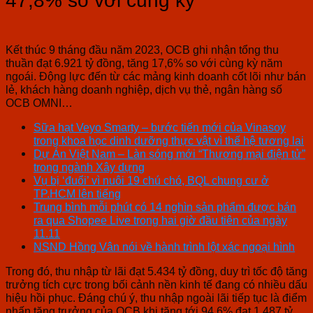
47,8% so với cùng kỳ
Kết thúc 9 tháng đầu năm 2023, OCB ghi nhận tổng thu
thuần đạt 6.921 tỷ đồng, tăng 17,6% so với cùng kỳ năm
ngoái. Động lực đến từ các mảng kinh doanh cốt lõi như bán
lẻ, khách hàng doanh nghiệp, dịch vụ thẻ, ngân hàng số
OCB OMNI…
Sữa hạt Veyo Smarty – bước tiến mới của Vinasoy
trong khoa học dinh dưỡng thực vật vì thế hệ tương lai
Dự Án Việt Nam – Làn sóng mới “Thương mại điện tử”
trong ngành Xây dựng
Vụ bị ‘đuổi’ vì nuôi 19 chú chó, BQL chung cư ở
TP.HCM lên tiếng
Trung bình mỗi phút có 14 nghìn sản phẩm được bán
ra qua Shopee Live trong hai giờ đầu tiên của ngày
11.11
NSND Hồng Vân nói về hành trình lột xác ngoại hình
Trong đó, thu nhập từ lãi đạt 5.434 tỷ đồng, duy trì tốc độ tăng
trưởng tích cực trong bối cảnh nền kinh tế đang có nhiều dấu
hiệu hồi phục. Đáng chú ý, thu nhập ngoài lãi tiếp tục là điểm
nhấn tăng trưởng của OCB khi tăng tới 94,6% đạt 1.487 tỷ