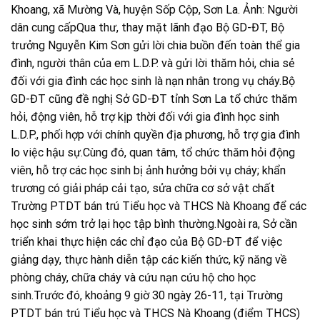
Khoang, xã Mường Và, huyện Sốp Cộp, Sơn La. Ảnh: Người
dân cung cấpQua thư, thay mặt lãnh đạo Bộ GD-ĐT, Bộ
trưởng Nguyễn Kim Sơn gửi lời chia buồn đến toàn thể gia
đình, người thân của em L.D.P. và gửi lời thăm hỏi, chia sẻ
đối với gia đình các học sinh là nạn nhân trong vụ cháy.Bộ
GD-ĐT cũng đề nghị Sở GD-ĐT tỉnh Sơn La tổ chức thăm
hỏi, động viên, hỗ trợ kịp thời đối với gia đình học sinh
L.D.P., phối hợp với chính quyền địa phương, hỗ trợ gia đình
lo việc hậu sự.Cùng đó, quan tâm, tổ chức thăm hỏi động
viên, hỗ trợ các học sinh bị ảnh hưởng bởi vụ cháy; khẩn
trương có giải pháp cải tạo, sửa chữa cơ sở vật chất
Trường PTDT bán trú Tiểu học và THCS Nà Khoang để các
học sinh sớm trở lại học tập bình thường.Ngoài ra, Sở cần
triển khai thực hiện các chỉ đạo của Bộ GD-ĐT để việc
giảng dạy, thực hành diễn tập các kiến thức, kỹ năng về
phòng cháy, chữa cháy và cứu nạn cứu hộ cho học
sinh.Trước đó, khoảng 9 giờ 30 ngày 26-11, tại Trường
PTDT bán trú Tiểu học và THCS Nà Khoang (điểm THCS)