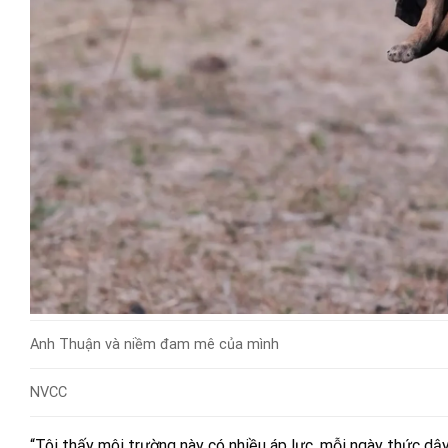
Anh Thuận và niềm đam mê của mình
NVCC
“Tôi thấy môi trường này có nhiều áp lực, mỗi ngày thức dậy