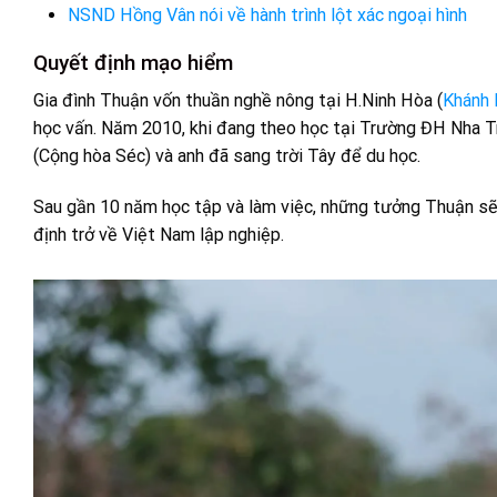
NSND Hồng Vân nói về hành trình lột xác ngoại hình
Quyết định mạo hiểm
Gia đình Thuận vốn thuần nghề nông tại H.Ninh Hòa (
Khánh
học vấn. Năm 2010, khi đang theo học tại Trường ĐH Nha T
(Cộng hòa Séc) và anh đã sang trời Tây để du học.
Sau gần 10 năm học tập và làm việc, những tưởng Thuận sẽ 
định trở về Việt Nam lập nghiệp.