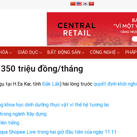
HÓA
GIÁO DỤC
BẤT ĐỘNG SẢN
CÔNG NGHỆ
PHÁP
 350 triệu đồng/tháng
ụ tại H.Ea Kar, tỉnh
Đắk Lắk
) hài lòng trước
quyết định khởi ngh
 khoa học dinh dưỡng thực vật vì thế hệ tương lai
 trong ngành Xây dựng
lên tiếng
qua Shopee Live trong hai giờ đầu tiên của ngày 11.11