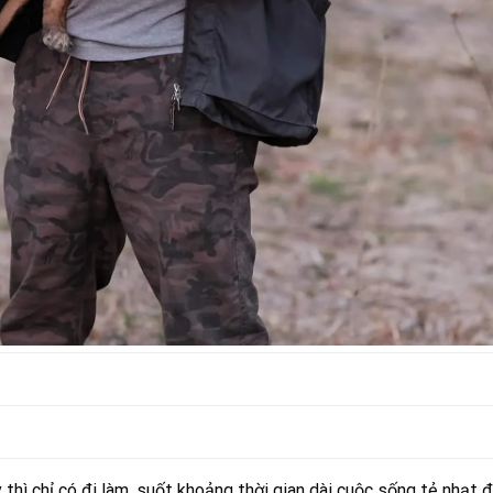
 thì chỉ có đi làm, suốt khoảng thời gian dài cuộc sống tẻ nhạt đ