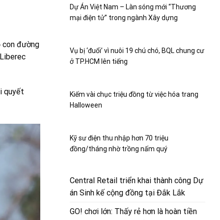
Dự Án Việt Nam – Làn sóng mới “Thương
mại điện tử” trong ngành Xây dựng
ỏ con đường
Vụ bị ‘đuổi’ vì nuôi 19 chú chó, BQL chung cư
Liberec
ở TP.HCM lên tiếng
i quyết
Kiếm vài chục triệu đồng từ việc hóa trang
Halloween
Kỹ sư điện thu nhập hơn 70 triệu
đồng/tháng nhờ trồng nấm quý
Central Retail triển khai thành công Dự
án Sinh kế cộng đồng tại Đắk Lắk
GO! chơi lớn: Thấy rẻ hơn là hoàn tiền