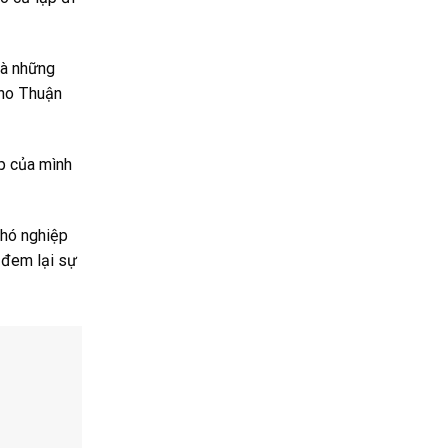
và những
cho Thuận
ệp của mình
chó nghiệp
c đem lại sự