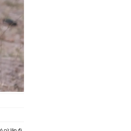
ó cứ lặp đi