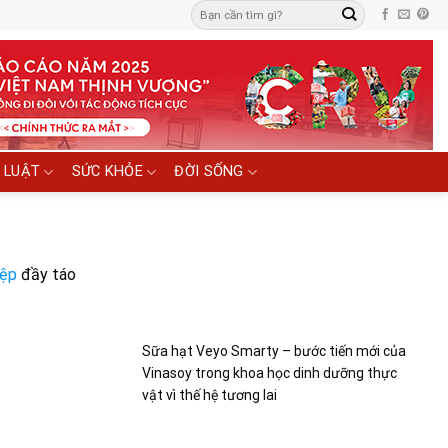
 LUẬT
SỨC KHỎE
ĐỜI SỐNG
iệp
đầy táo
Sữa hạt Veyo Smarty – bước tiến mới của
Vinasoy trong khoa học dinh dưỡng thực
vật vì thế hệ tương lai