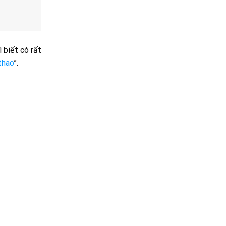
 biết có rất
thao
”.