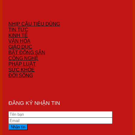
NHỊP CẦU TIÊU DÙNG
TIN TỨC
KINH TẾ
VĂN HÓA
GIÁO DỤC
BẤT ĐỘNG SẢN
CÔNG NGHỆ
PHÁP LUẬT
SỨC KHỎE
ĐỜI SỐNG
ĐĂNG KÝ NHẬN TIN