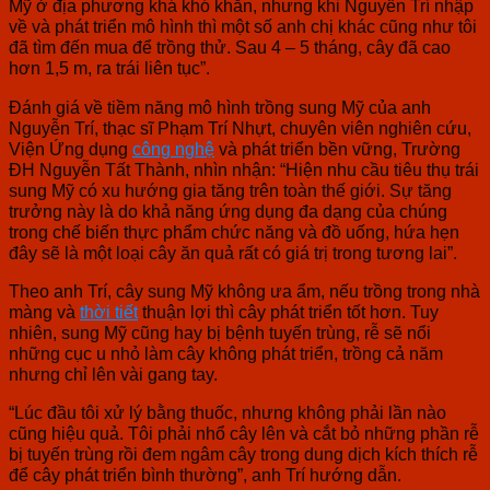
Mỹ ở địa phương khá khó khăn, nhưng khi Nguyễn Trí nhập
về và phát triển mô hình thì một số anh chị khác cũng như tôi
đã tìm đến mua để trồng thử. Sau 4 – 5 tháng, cây đã cao
hơn 1,5 m, ra trái liên tục”.
Đánh giá về tiềm năng mô hình trồng sung Mỹ của anh
Nguyễn Trí, thạc sĩ Phạm Trí Nhựt, chuyên viên nghiên cứu,
Viện Ứng dụng
công nghệ
và phát triển bền vững, Trường
ĐH Nguyễn Tất Thành, nhìn nhận: “Hiện nhu cầu tiêu thụ trái
sung Mỹ có xu hướng gia tăng trên toàn thế giới. Sự tăng
trưởng này là do khả năng ứng dụng đa dạng của chúng
trong chế biến thực phẩm chức năng và đồ uống, hứa hẹn
đây sẽ là một loại cây ăn quả rất có giá trị trong tương lai”.
Theo anh Trí, cây sung Mỹ không ưa ẩm, nếu trồng trong nhà
màng và
thời tiết
thuận lợi thì cây phát triển tốt hơn. Tuy
nhiên, sung Mỹ cũng hay bị bệnh tuyến trùng, rễ sẽ nổi
những cục u nhỏ làm cây không phát triển, trồng cả năm
nhưng chỉ lên vài gang tay.
“Lúc đầu tôi xử lý bằng thuốc, nhưng không phải lần nào
cũng hiệu quả. Tôi phải nhổ cây lên và cắt bỏ những phần rễ
bị tuyến trùng rồi đem ngâm cây trong dung dịch kích thích rễ
để cây phát triển bình thường”, anh Trí hướng dẫn.