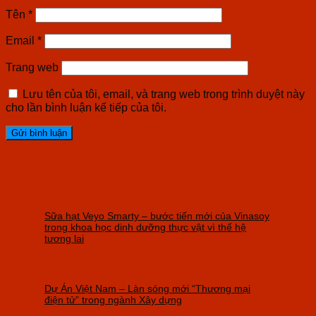
Tên
*
Email
*
Trang web
Lưu tên của tôi, email, và trang web trong trình duyệt này
cho lần bình luận kế tiếp của tôi.
Sữa hạt Veyo Smarty – bước tiến mới của Vinasoy
trong khoa học dinh dưỡng thực vật vì thế hệ
tương lai
Dự Án Việt Nam – Làn sóng mới “Thương mại
điện tử” trong ngành Xây dựng