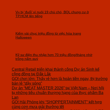
Vụ bị ‘đuổi’ vì nuôi 19 chú chó, BQL chung cư ở
TP.HCM lên tiếng
Kiếm vài chục triệu đồng từ việc hóa trang
Halloween
Kỹ sư điện thu nhập hơn 70 triệu đồng/tháng nhờ
trồng nấm quý
Central Retail triển khai thành công Dự án Sinh kế
cộng đồng tại Đắk Lắk
GO! chơi lớn: Thấy rẻ hơn là hoàn tiền ngay, thị trường
bán lẻ “dậy sóng”
Dự án “MEAT MASTER 2026” tại Việt Nam – Nơi hội
tụ những tiêu chuẩn thượng hạng của thực phẩm Ba
Lan
GO! Hải Phòng khi “SHOPPERTAINMENT” kết hợp
cùng cơn mưa giải thưởng tết