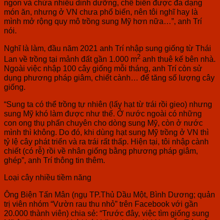
ngon và chứa nhiều dinh dưỡng, chế biến được đa dạng
món ăn, nhưng ở VN chưa phổ biến, nên tôi nghĩ hay là
mình mở rộng quy mô trồng sung Mỹ hơn nữa…”, anh Trí
nói.
Nghĩ là làm, đầu năm 2021 anh Trí nhập sung giống từ Thái
2
Lan về trồng tại mảnh đất gần 1.000 m
anh thuê kế bên nhà.
Ngoài việc nhập 100 cây giống mỗi tháng, anh Trí còn sử
dụng phương pháp giâm, chiết cành… để tăng số lượng cây
giống.
“Sung ta có thể trồng tự nhiên (lấy hạt từ trái rồi gieo) nhưng
sung Mỹ khó làm được như thế. Ở nước ngoài có những
con ong thụ phấn chuyên cho dòng sung Mỹ, còn ở nước
mình thì không. Do đó, khi dùng hạt sung Mỹ trồng ở VN thì
tỷ lệ cây phát triển và ra trái rất thấp. Hiện tại, tôi nhập cành
chiết (có rễ) rồi về nhân giống bằng phương pháp giâm,
ghép”, anh Trí thông tin thêm.
Loại cây nhiều tiềm năng
Ông Biện Tấn Mân (ngụ TP.Thủ Dầu Một, Bình Dương; quản
trị viên nhóm “Vườn rau thu nhỏ” trên Facebook với gần
20.000 thành viên) chia sẻ: “Trước đây, việc tìm giống sung