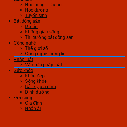
Học bổng – Du học
Học đường
Tuyển sinh
Bất động sản
Dự án
Không gian sống
Thị trường bất động sản
Công nghệ
Thế giới số
Công nghệ thông tin
Pháp luật
Văn bản pháp luật
Sức khỏe
Khỏe đẹp
Sống khỏe
Bác sỹ gia đình
Dinh dưỡng
Đời sống
Gia đình
Nhân ái