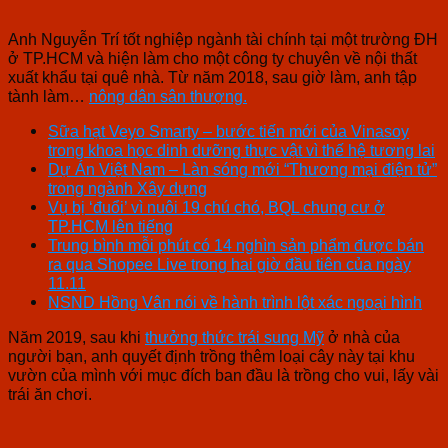
Anh Nguyễn Trí tốt nghiệp ngành tài chính tại một trường ĐH
ở TP.HCM và hiện làm cho một công ty chuyên về nội thất
xuất khẩu tại quê nhà. Từ năm 2018, sau giờ làm, anh tập
tành làm…
nông dân sân thượng.
Sữa hạt Veyo Smarty – bước tiến mới của Vinasoy
trong khoa học dinh dưỡng thực vật vì thế hệ tương lai
Dự Án Việt Nam – Làn sóng mới “Thương mại điện tử”
trong ngành Xây dựng
Vụ bị ‘đuổi’ vì nuôi 19 chú chó, BQL chung cư ở
TP.HCM lên tiếng
Trung bình mỗi phút có 14 nghìn sản phẩm được bán
ra qua Shopee Live trong hai giờ đầu tiên của ngày
11.11
NSND Hồng Vân nói về hành trình lột xác ngoại hình
Năm 2019, sau khi
thưởng thức trái sung Mỹ
ở nhà của
người bạn, anh quyết định trồng thêm loại cây này tại khu
vườn của mình với mục đích ban đầu là trồng cho vui, lấy vài
trái ăn chơi.