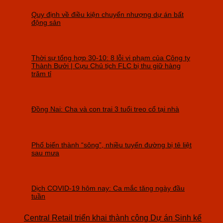
Quy định về điều kiện chuyển nhượng dự án bất
động sản
Thời sự tổng hợp 30-10: 8 lỗi vi phạm của Công ty
Thành Bưởi | Cựu Chủ tịch FLC bị thu giữ hàng
trăm tỉ
Đồng Nai: Cha và con trai 3 tuổi treo cổ tại nhà
Phố biến thành “sông”, nhiều tuyến đường bị tê liệt
sau mưa
Dịch COVID-19 hôm nay: Ca mắc tăng ngày đầu
tuần
Central Retail triển khai thành công Dự án Sinh kế