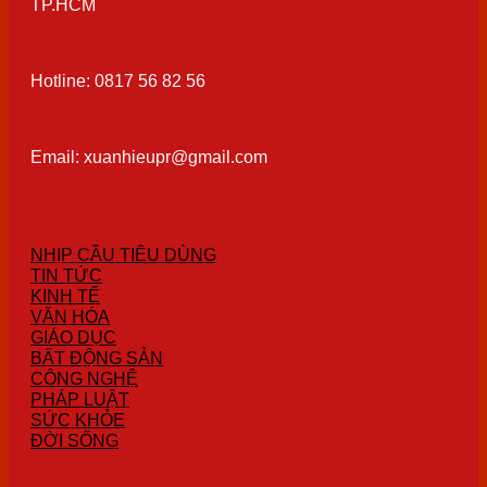
TP.HCM
Hotline: 0817 56 82 56
Email: xuanhieupr@gmail.com
NHỊP CẦU TIÊU DÙNG
TIN TỨC
KINH TẾ
VĂN HÓA
GIÁO DỤC
BẤT ĐỘNG SẢN
CÔNG NGHỆ
PHÁP LUẬT
SỨC KHỎE
ĐỜI SỐNG