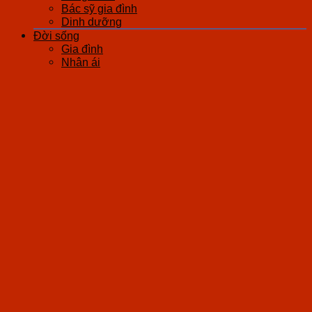
Bác sỹ gia đình
Dinh dưỡng
Đời sống
Gia đình
Nhân ái