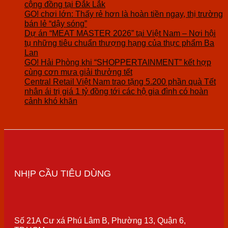
cộng đồng tại Đắk Lắk
GO! chơi lớn: Thấy rẻ hơn là hoàn tiền ngay, thị trường
bán lẻ “dậy sóng”
Dự án “MEAT MASTER 2026” tại Việt Nam – Nơi hội
tụ những tiêu chuẩn thượng hạng của thực phẩm Ba
Lan
GO! Hải Phòng khi “SHOPPERTAINMENT” kết hợp
cùng cơn mưa giải thưởng tết
Central Retail Việt Nam trao tặng 5.200 phần quà Tết
nhân ái trị giá 1 tỷ đồng tới các hộ gia đình có hoàn
cảnh khó khăn
NHỊP CẦU TIÊU DÙNG
Số 21A Cư xá Phú Lâm B, Phường 13, Quận 6,