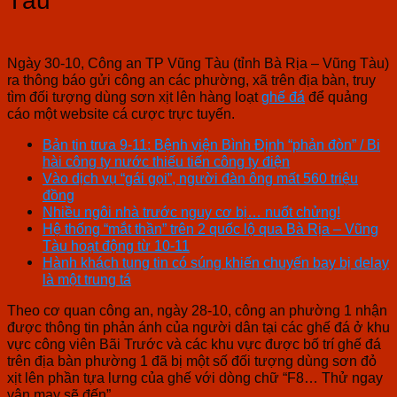
Tàu
Ngày 30-10, Công an TP Vũng Tàu (tỉnh Bà Rịa – Vũng Tàu)
ra thông báo gửi công an các phường, xã trên địa bàn, truy
tìm đối tượng dùng sơn xịt lên hàng loạt
ghế đá
để quảng
cáo một website cá cược trực tuyến.
Bản tin trưa 9-11: Bệnh viện Bình Định “phản đòn” / Bi
hài công ty nước thiếu tiến công ty điện
Vào dịch vụ “gái gọi”, người đàn ông mất 560 triệu
đồng
Nhiều ngôi nhà trước nguy cơ bị… nuốt chửng!
Hệ thống “mắt thần” trên 2 quốc lộ qua Bà Rịa – Vũng
Tàu hoạt động từ 10-11
Hành khách tung tin có súng khiến chuyến bay bị delay
là một trung tá
Theo cơ quan công an, ngày 28-10, công an phường 1 nhận
được thông tin phản ánh của người dân tại các ghế đá ở khu
vực công viên Bãi Trước và các khu vực được bố trí ghế đá
trên địa bàn phường 1 đã bị một số đối tượng dùng sơn đỏ
xịt lên phần tựa lưng của ghế với dòng chữ “F8… Thử ngay
vận may sẽ đến”.