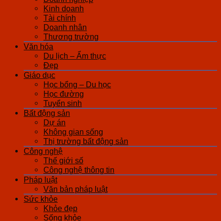
Kinh doanh
Tài chính
Doanh nhân
Thương trường
Văn hóa
Du lịch – Ẩm thực
Đẹp
Giáo dục
Học bổng – Du học
Học đường
Tuyển sinh
Bất động sản
Dự án
Không gian sống
Thị trường bất động sản
Công nghệ
Thế giới số
Công nghệ thông tin
Pháp luật
Văn bản pháp luật
Sức khỏe
Khỏe đẹp
Sống khỏe