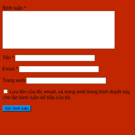
Bình luận
*
Tên
*
Email
*
Trang web
Lưu tên của tôi, email, và trang web trong trình duyệt này
cho lần bình luận kế tiếp của tôi.