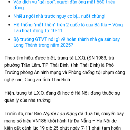
Vào dịch vụ “gái gọi”, người đàn ông mất 560 triệu
đồng
Nhiều ngôi nhà trước nguy cơ bị… nuốt chửng!
Hệ thống “mắt thần” trên 2 quốc lộ qua Bà Rịa – Vũng
Tàu hoạt động từ 10-11
Bộ trưởng GTVT nói gì về hoàn thành nhà ga sân bay
Long Thành trong năm 2025?
Theo tìm hiểu, được biết, trung tá L.X.Q. (SN 1983, trú
phường Trần Lãm, TP Thái Bình, tỉnh Thái Bình) là Phó
Trưởng phòng An ninh mạng và Phòng chống tội phạm công
nghệ cao, Công an tỉnh Thái Bình.
Hiện, trung tá L.X.Q. đang đi học ở Hà Nội, đang thuộc sự
quản lý của nhà trường.
Trước đó, như Báo
Người Lao Động
đã đưa tin, chuyến bay
mang số hiệu VN186 khởi hành từ Đà Nẵng – Hà Nội dự
kiến cất cánh lúc 19 giờ 25 phút ngày 7-11 phải tạm hoãn