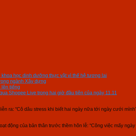
khoa học dinh dưỡng thực vật vì thế hệ tương lai
trong ngành Xây dựng
 lên tiếng
ua Shopee Live trong hai giờ đầu tiên của ngày 11.11
n ra: “Cô dâu stress khi biết hai ngày nữa tới ngày cưới mình”
hoạt động của bản thân trước thềm hôn lễ: “Công việc mấy ngà