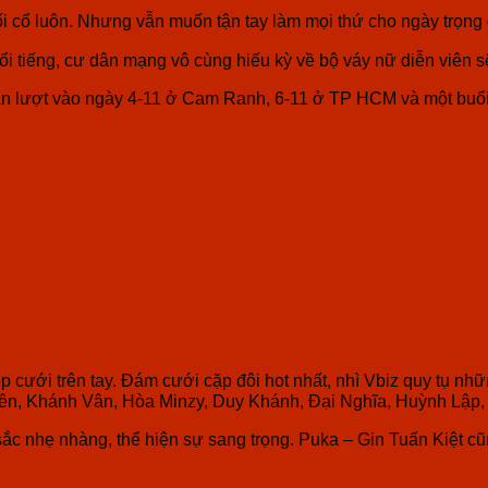
ối cổ luôn. Nhưng vẫn muốn tận tay làm mọi thứ cho ngày trọng đ
ổi tiếng, cư dân mạng vô cùng hiếu kỳ về bộ váy nữ diễn viên s
ần lượt vào ngày 4-11 ở Cam Ranh, 6-11 ở TP HCM và một buổi 
ệp cưới trên tay. Đám cưới cặp đôi hot nhất, nhì Vbiz quy tụ
Tiên, Khánh Vân, Hòa Minzy, Duy Khánh, Đại Nghĩa, Huỳnh Lập
ắc nhẹ nhàng, thể hiện sự sang trọng. Puka – Gin Tuấn Kiệt 