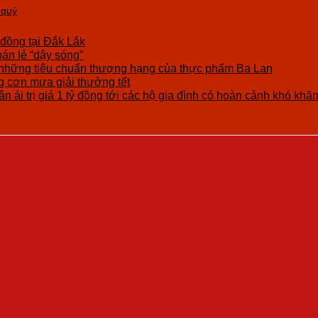
 quý
 đồng tại Đắk Lắk
bán lẻ “dậy sóng”
những tiêu chuẩn thượng hạng của thực phẩm Ba Lan
cơn mưa giải thưởng tết
n ái trị giá 1 tỷ đồng tới các hộ gia đình có hoàn cảnh khó khă