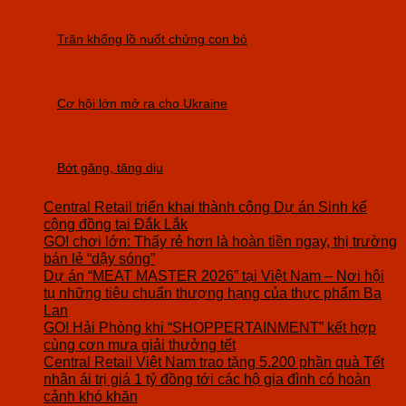
Trăn khổng lồ nuốt chửng con bò
Cơ hội lớn mở ra cho Ukraine
Bớt găng, tăng dịu
Central Retail triển khai thành công Dự án Sinh kế
cộng đồng tại Đắk Lắk
GO! chơi lớn: Thấy rẻ hơn là hoàn tiền ngay, thị trường
bán lẻ “dậy sóng”
Dự án “MEAT MASTER 2026” tại Việt Nam – Nơi hội
tụ những tiêu chuẩn thượng hạng của thực phẩm Ba
Lan
GO! Hải Phòng khi “SHOPPERTAINMENT” kết hợp
cùng cơn mưa giải thưởng tết
Central Retail Việt Nam trao tặng 5.200 phần quà Tết
nhân ái trị giá 1 tỷ đồng tới các hộ gia đình có hoàn
cảnh khó khăn