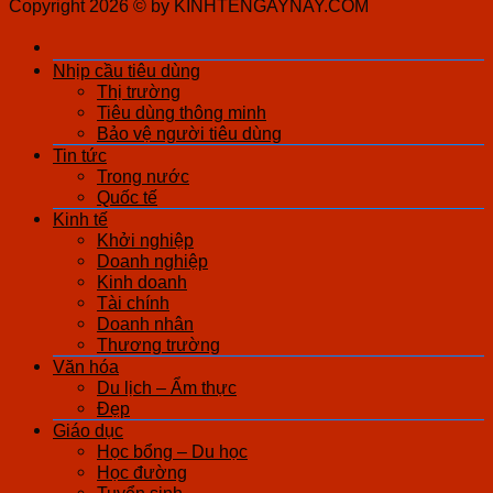
Copyright 2026 ©
by KINHTENGAYNAY.COM
Nhịp cầu tiêu dùng
Thị trường
Tiêu dùng thông minh
Bảo vệ người tiêu dùng
Tin tức
Trong nước
Quốc tế
Kinh tế
Khởi nghiệp
Doanh nghiệp
Kinh doanh
Tài chính
Doanh nhân
Thương trường
Văn hóa
Du lịch – Ẩm thực
Đẹp
Giáo dục
Học bổng – Du học
Học đường