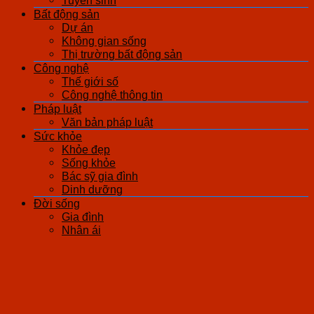
Tuyển sinh
Bất động sản
Dự án
Không gian sống
Thị trường bất động sản
Công nghệ
Thế giới số
Công nghệ thông tin
Pháp luật
Văn bản pháp luật
Sức khỏe
Khỏe đẹp
Sống khỏe
Bác sỹ gia đình
Dinh dưỡng
Đời sống
Gia đình
Nhân ái