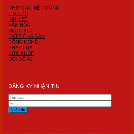
NHỊP CẦU TIÊU DÙNG
TIN TỨC
KINH TẾ
VĂN HÓA
GIÁO DỤC
BẤT ĐỘNG SẢN
CÔNG NGHỆ
PHÁP LUẬT
SỨC KHỎE
ĐỜI SỐNG
ĐĂNG KÝ NHẬN TIN