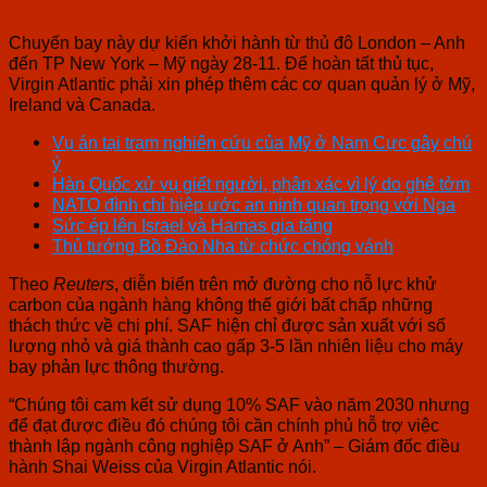
Chuyến bay này dự kiến khởi hành từ thủ đô London – Anh
đến TP New York – Mỹ ngày 28-11. Để hoàn tất thủ tục,
Virgin Atlantic phải xin phép thêm các cơ quan quản lý ở Mỹ,
Ireland và Canada.
Vụ án tại trạm nghiên cứu của Mỹ ở Nam Cực gây chú
ý
Hàn Quốc xử vụ giết người, phân xác vì lý do ghê tởm
NATO đình chỉ hiệp ước an ninh quan trọng với Nga
Sức ép lên Israel và Hamas gia tăng
Thủ tướng Bồ Đào Nha từ chức chóng vánh
Theo
Reuters
, diễn biến trên mở đường cho nỗ lực khử
carbon của ngành hàng không thế giới bất chấp những
thách thức về chi phí. SAF hiện chỉ được sản xuất với số
lượng nhỏ và giá thành cao gấp 3-5 lần nhiên liệu cho máy
bay phản lực thông thường.
“Chúng tôi cam kết sử dụng 10% SAF vào năm 2030 nhưng
để đạt được điều đó chúng tôi cần chính phủ hỗ trợ việc
thành lập ngành công nghiệp SAF ở Anh” – Giám đốc điều
hành Shai Weiss của Virgin Atlantic nói.