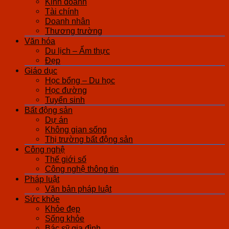
Kinh doanh
Tài chính
Doanh nhân
Thương trường
Văn hóa
Du lịch – Ẩm thực
Đẹp
Giáo dục
Học bổng – Du học
Học đường
Tuyển sinh
Bất động sản
Dự án
Không gian sống
Thị trường bất động sản
Công nghệ
Thế giới số
Công nghệ thông tin
Pháp luật
Văn bản pháp luật
Sức khỏe
Khỏe đẹp
Sống khỏe
Bác sỹ gia đình