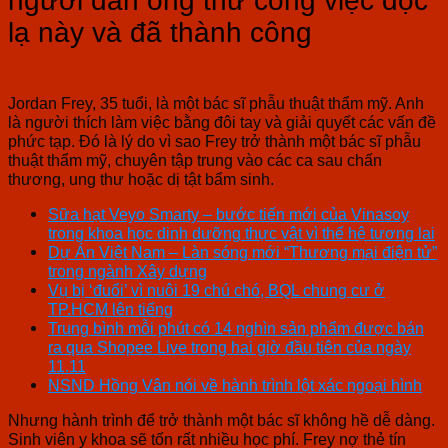
người đàn ông thử công việc độc
lạ này và đã thành công
Jordan Frey, 35 tuổi, là một bác sĩ phẫu thuật thẩm mỹ. Anh
là người thích làm việc bằng đôi tay và giải quyết các vấn đề
phức tạp. Đó là lý do vì sao Frey trở thành một bác sĩ phẫu
thuật thẩm mỹ, chuyên tập trung vào các ca sau chấn
thương, ung thư hoặc dị tật bẩm sinh.
Sữa hạt Veyo Smarty – bước tiến mới của Vinasoy
trong khoa học dinh dưỡng thực vật vì thế hệ tương lai
Dự Án Việt Nam – Làn sóng mới “Thương mại điện tử”
trong ngành Xây dựng
Vụ bị ‘đuổi’ vì nuôi 19 chú chó, BQL chung cư ở
TP.HCM lên tiếng
Trung bình mỗi phút có 14 nghìn sản phẩm được bán
ra qua Shopee Live trong hai giờ đầu tiên của ngày
11.11
NSND Hồng Vân nói về hành trình lột xác ngoại hình
Nhưng hành trình để trở thành một bác sĩ không hề dễ dàng.
Sinh viên y khoa sẽ tốn rất nhiều học phí. Frey nợ thẻ tín