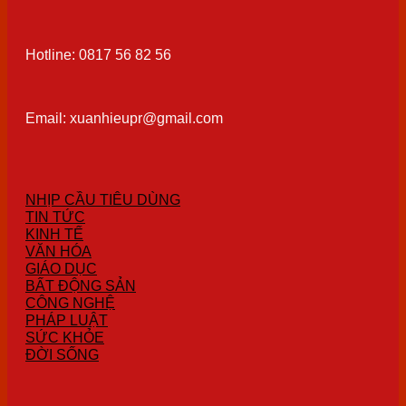
Hotline: 0817 56 82 56
Email: xuanhieupr@gmail.com
NHỊP CẦU TIÊU DÙNG
TIN TỨC
KINH TẾ
VĂN HÓA
GIÁO DỤC
BẤT ĐỘNG SẢN
CÔNG NGHỆ
PHÁP LUẬT
SỨC KHỎE
ĐỜI SỐNG