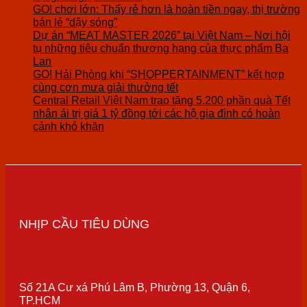
GO! chơi lớn: Thấy rẻ hơn là hoàn tiền ngay, thị trường
bán lẻ “dậy sóng”
Dự án “MEAT MASTER 2026” tại Việt Nam – Nơi hội
tụ những tiêu chuẩn thượng hạng của thực phẩm Ba
Lan
GO! Hải Phòng khi “SHOPPERTAINMENT” kết hợp
cùng cơn mưa giải thưởng tết
Central Retail Việt Nam trao tặng 5.200 phần quà Tết
nhân ái trị giá 1 tỷ đồng tới các hộ gia đình có hoàn
cảnh khó khăn
NHỊP CẦU TIÊU DÙNG
Số 21A Cư xá Phú Lâm B, Phường 13, Quận 6,
TP.HCM