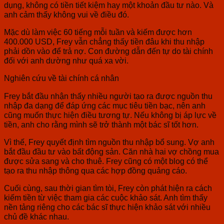
dụng, không có tiền tiết kiệm hay một khoản đầu tư nào. Và
anh cảm thấy không vui về điều đó.
Mặc dù làm việc 60 tiếng mỗi tuần và kiếm được hơn
400.000 USD, Frey vẫn chẳng thấy tiền đâu khi thu nhập
phải dồn vào để trả nợ. Con đường dẫn đến tự do tài chính
đối với anh dường như quá xa vời.
Nghiên cứu về tài chính cá nhân
Frey bắt đầu nhận thấy nhiều người tạo ra được nguồn thu
nhập đa dạng để đáp ứng các mục tiêu tiền bạc, nên anh
cũng muốn thực hiện điều tương tự. Nếu không bị áp lực về
tiền, anh cho rằng mình sẽ trở thành một bác sĩ tốt hơn.
Vì thế, Frey quyết định tìm nguồn thu nhập bổ sung. Vợ anh
bắt đầu đầu tư vào bất động sản. Căn nhà hai vợ chồng mua
được sửa sang và cho thuê. Frey cũng có một blog có thể
tạo ra thu nhập thông qua các hợp đồng quảng cáo.
Cuối cùng, sau thời gian tìm tòi, Frey còn phát hiện ra cách
kiếm tiền từ việc tham gia các cuộc khảo sát. Anh tìm thấy
nền tảng riêng cho các bác sĩ thực hiện khảo sát với nhiều
chủ đề khác nhau.