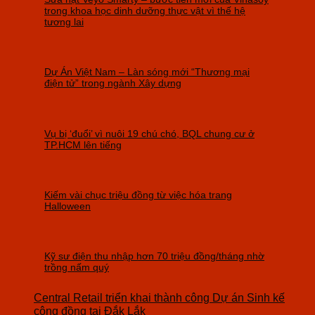
trong khoa học dinh dưỡng thực vật vì thế hệ
tương lai
Dự Án Việt Nam – Làn sóng mới “Thương mại
điện tử” trong ngành Xây dựng
Vụ bị ‘đuổi’ vì nuôi 19 chú chó, BQL chung cư ở
TP.HCM lên tiếng
Kiếm vài chục triệu đồng từ việc hóa trang
Halloween
Kỹ sư điện thu nhập hơn 70 triệu đồng/tháng nhờ
trồng nấm quý
Central Retail triển khai thành công Dự án Sinh kế
cộng đồng tại Đắk Lắk