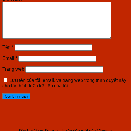
Tên
*
Email
*
Trang web
Lưu tên của tôi, email, và trang web trong trình duyệt này
cho lần bình luận kế tiếp của tôi.
Sữa hạt Veyo Smarty – bước tiến mới của Vinasoy