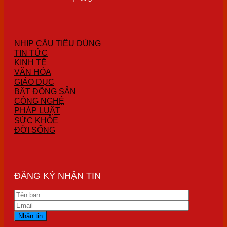
NHỊP CẦU TIÊU DÙNG
TIN TỨC
KINH TẾ
VĂN HÓA
GIÁO DỤC
BẤT ĐỘNG SẢN
CÔNG NGHỆ
PHÁP LUẬT
SỨC KHỎE
ĐỜI SỐNG
ĐĂNG KÝ NHẬN TIN