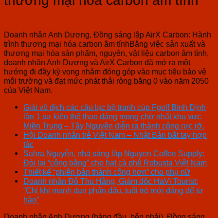
thương mại hóa carbon âm tính
Doanh nhân Anh Dương, Đồng sáng lập AirX Carbon: Hành
trình thương mại hóa carbon âm tínhBằng việc sản xuất và
thương mại hóa sản phẩm, nguyên, vật liệu carbon âm tính,
doanh nhân Anh Dương và AirX Carbon đã mở ra một
hướng đi đầy kỳ vọng nhằm đóng góp vào mục tiêu bảo vệ
môi trường và đạt mức phát thải ròng bằng 0 vào năm 2050
của Việt Nam.
Giải vô địch các câu lạc bộ tranh cúp Fgolf Bình Định
lần 1 sự kiện thể thao đáng mong chờ nhất khu vực
Miền Trung – Tây Nguyên diễn ra thành công rực rỡ.
Hội Doanh nhân trẻ Việt Nam – Nhật Bản bắt tay hợp
tác
Sahra Nguyễn, nhà sáng lập Nguyen Coffee Supply:
Đòi lại “công bằng” cho hạt cà phê Robusta Việt Nam
Thiết kế “phiên bản thành công hơn” cho phụ nữ
Doanh nhân Đỗ Thu Hằng, Giám đốc HaVi Tourist:
“Chỉ khi mạnh dạn phấn đấu, tuổi trẻ mới đáng để tự
hào”
Doanh nhân Anh Dương (hàng đầu, bên phải), Đồng sáng