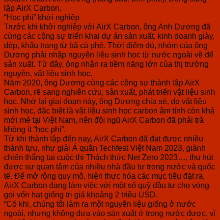
lập AirX Carbon.
“Học phí” khởi nghiệp
Trước khi khởi nghiệp với AirX Carbon, ông Anh Dương đã
cùng các cộng sự triển khai dự án sản xuất, kinh doanh giày,
dép, khẩu trang từ bã cà phê. Thời điểm đó, nhóm của ông
Dương phải nhập nguyên liệu sinh học từ nước ngoài về để
sản xuất. Từ đây, ông nhận ra tiềm năng lớn của thị trường
nguyên, vật liệu sinh học.
Năm 2020, ông Dương cùng các cộng sự thành lập AirX
Carbon, rẽ sang nghiên cứu, sản xuất, phát triển vật liệu sinh
học. Nhớ lại giai đoạn này, ông Dương chia sẻ, do vật liệu
sinh học, đặc biệt là vật liệu sinh học carbon âm tính còn khá
mới mẻ tại Việt Nam, nên đội ngũ AirX Carbon đã phải trả
không ít “học phí”.
Từ khi thành lập đến nay, AirX Carbon đã đạt được nhiều
thành tựu, như giải Á quân Techfest Việt Nam 2023, giành
chiến thắng tại cuộc thi Thách thức Net Zero 2023…, thu hút
được sự quan tâm của nhiều nhà đầu tư trong nước và quốc
tế. Để mở rộng quy mô, hiện thực hóa các mục tiêu đặt ra,
AirX Carbon đang làm việc với một số quỹ đầu tư cho vòng
gọi vốn hạt giống trị giá khoảng 2 triệu USD.
“Có khi, chúng tôi làm ra một nguyên liệu giống ở nước
ngoài, nhưng không đưa vào sản xuất ở trong nước được, vì