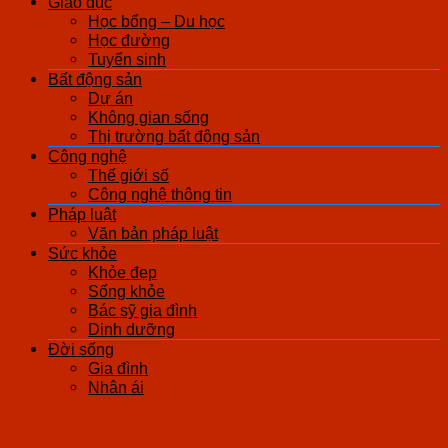
Giáo dục
Học bổng – Du học
Học đường
Tuyển sinh
Bất động sản
Dự án
Không gian sống
Thị trường bất động sản
Công nghệ
Thế giới số
Công nghệ thông tin
Pháp luật
Văn bản pháp luật
Sức khỏe
Khỏe đẹp
Sống khỏe
Bác sỹ gia đình
Dinh dưỡng
Đời sống
Gia đình
Nhân ái