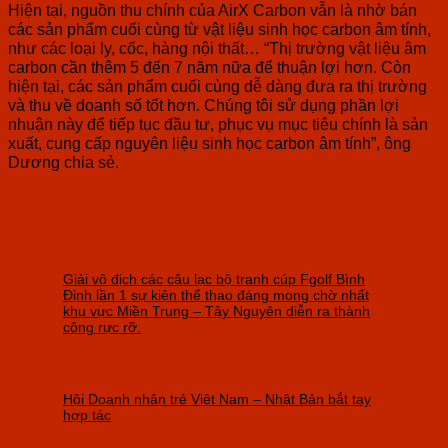
Hiện tại, nguồn thu chính của AirX Carbon vẫn là nhờ bán
các sản phẩm cuối cùng từ vật liệu sinh học carbon âm tính,
như các loại ly, cốc, hàng nội thất… “Thị trường vật liệu âm
carbon cần thêm 5 đến 7 năm nữa để thuận lợi hơn. Còn
hiện tại, các sản phẩm cuối cùng dễ dàng đưa ra thị trường
và thu về doanh số tốt hơn. Chúng tôi sử dụng phần lợi
nhuận này để tiếp tục đầu tư, phục vụ mục tiêu chính là sản
xuất, cung cấp nguyên liệu sinh học carbon âm tính”, ông
Dương chia sẻ.
Giải vô địch các câu lạc bộ tranh cúp Fgolf Bình
Định lần 1 sự kiện thể thao đáng mong chờ nhất
khu vực Miền Trung – Tây Nguyên diễn ra thành
công rực rỡ.
Hội Doanh nhân trẻ Việt Nam – Nhật Bản bắt tay
hợp tác