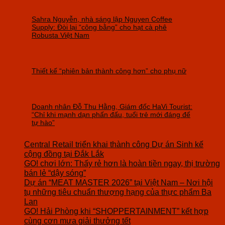
Sahra Nguyễn, nhà sáng lập Nguyen Coffee
Supply: Đòi lại “công bằng” cho hạt cà phê
Robusta Việt Nam
Thiết kế “phiên bản thành công hơn” cho phụ nữ
Doanh nhân Đỗ Thu Hằng, Giám đốc HaVi Tourist:
“Chỉ khi mạnh dạn phấn đấu, tuổi trẻ mới đáng để
tự hào”
Central Retail triển khai thành công Dự án Sinh kế
cộng đồng tại Đắk Lắk
GO! chơi lớn: Thấy rẻ hơn là hoàn tiền ngay, thị trường
bán lẻ “dậy sóng”
Dự án “MEAT MASTER 2026” tại Việt Nam – Nơi hội
tụ những tiêu chuẩn thượng hạng của thực phẩm Ba
Lan
GO! Hải Phòng khi “SHOPPERTAINMENT” kết hợp
cùng cơn mưa giải thưởng tết