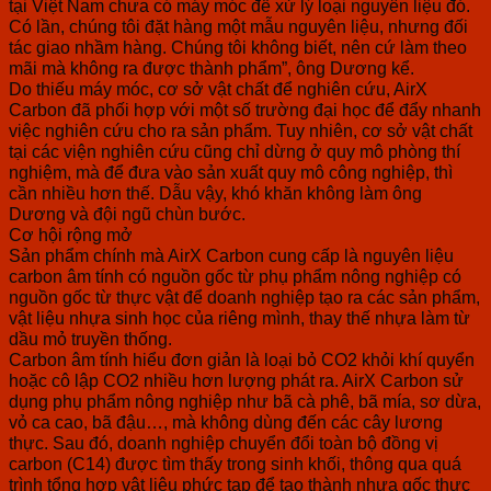
tại Việt Nam chưa có máy móc để xử lý loại nguyên liệu đó.
Có lần, chúng tôi đặt hàng một mẫu nguyên liệu, nhưng đối
tác giao nhầm hàng. Chúng tôi không biết, nên cứ làm theo
mãi mà không ra được thành phẩm”, ông Dương kể.
Do thiếu máy móc, cơ sở vật chất để nghiên cứu, AirX
Carbon đã phối hợp với một số trường đại học để đẩy nhanh
việc nghiên cứu cho ra sản phẩm. Tuy nhiên, cơ sở vật chất
tại các viện nghiên cứu cũng chỉ dừng ở quy mô phòng thí
nghiệm, mà để đưa vào sản xuất quy mô công nghiệp, thì
cần nhiều hơn thế. Dẫu vậy, khó khăn không làm ông
Dương và đội ngũ chùn bước.
Cơ hội rộng mở
Sản phẩm chính mà AirX Carbon cung cấp là nguyên liệu
carbon âm tính có nguồn gốc từ phụ phẩm nông nghiệp có
nguồn gốc từ thực vật để doanh nghiệp tạo ra các sản phẩm,
vật liệu nhựa sinh học của riêng mình, thay thế nhựa làm từ
dầu mỏ truyền thống.
Carbon âm tính hiểu đơn giản là loại bỏ CO2 khỏi khí quyển
hoặc cô lập CO2 nhiều hơn lượng phát ra. AirX Carbon sử
dụng phụ phẩm nông nghiệp như bã cà phê, bã mía, sơ dừa,
vỏ ca cao, bã đậu…, mà không dùng đến các cây lương
thực. Sau đó, doanh nghiệp chuyển đổi toàn bộ đồng vị
carbon (C14) được tìm thấy trong sinh khối, thông qua quá
trình tổng hợp vật liệu phức tạp để tạo thành nhựa gốc thực