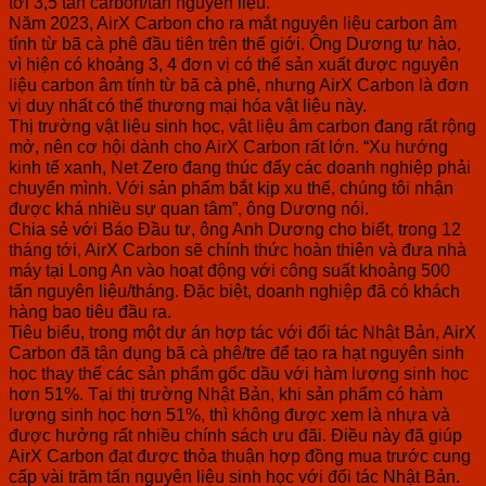
tới 3,5 tấn carbon/tấn nguyên liệu.
Năm 2023, AirX Carbon cho ra mắt nguyên liệu carbon âm
tính từ bã cà phê đầu tiên trên thế giới. Ông Dương tự hào,
vì hiện có khoảng 3, 4 đơn vị có thể sản xuất được nguyên
liệu carbon âm tính từ bã cà phê, nhưng AirX Carbon là đơn
vị duy nhất có thể thương mại hóa vật liệu này.
Thị trường vật liệu sinh học, vật liệu âm carbon đang rất rộng
mở, nên cơ hội dành cho AirX Carbon rất lớn. “Xu hướng
kinh tế xanh, Net Zero đang thúc đẩy các doanh nghiệp phải
chuyển mình. Với sản phẩm bắt kịp xu thế, chúng tôi nhận
được khá nhiều sự quan tâm”, ông Dương nói.
Chia sẻ với Báo Đầu tư, ông Anh Dương cho biết, trong 12
tháng tới, AirX Carbon sẽ chính thức hoàn thiện và đưa nhà
máy tại Long An vào hoạt động với công suất khoảng 500
tấn nguyên liệu/tháng. Đặc biệt, doanh nghiệp đã có khách
hàng bao tiêu đầu ra.
Tiêu biểu, trong một dự án hợp tác với đối tác Nhật Bản, AirX
Carbon đã tận dụng bã cà phê/tre để tạo ra hạt nguyên sinh
học thay thế các sản phẩm gốc dầu với hàm lượng sinh học
hơn 51%. Tại thị trường Nhật Bản, khi sản phẩm có hàm
lượng sinh học hơn 51%, thì không được xem là nhựa và
được hưởng rất nhiều chính sách ưu đãi. Điều này đã giúp
AirX Carbon đạt được thỏa thuận hợp đồng mua trước cung
cấp vài trăm tấn nguyên liệu sinh học với đối tác Nhật Bản.